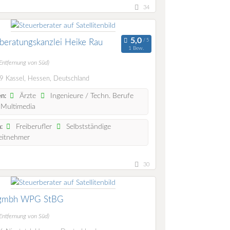
34
beratungskanzlei Heike Rau
1 Bew.
(Entfernung von Süd)
 Kassel, Hessen, Deutschland
Ärzte
Ingenieure / Techn. Berufe
n:
 Multimedia
Freiberufler
Selbstständige
:
eitnehmer
30
 gmbh WPG StBG
(Entfernung von Süd)