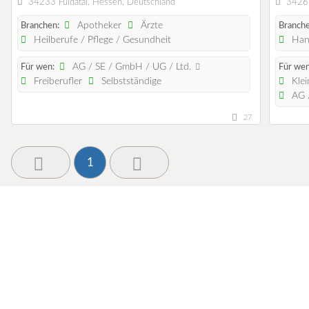
34233 Fuldatal, Hessen, Deutschland
34266
Apotheker
Ärzte
Branchen:
Branche
Heilberufe / Pflege / Gesundheit
Han
AG / SE / GmbH / UG / Ltd.
Für wen:
Für wen
Freiberufler
Selbstständige
Klei
AG /
27
1