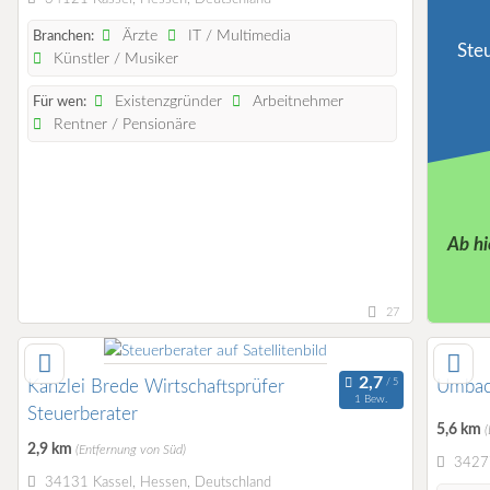
Ärzte
IT / Multimedia
Branchen:
Ste
Künstler / Musiker
Existenzgründer
Arbeitnehmer
Für wen:
Rentner / Pensionäre
Ab hi
27
Kanzlei Brede Wirtschaftsprüfer
Umbac
1 Bew.
Steuerberater
5,6 km
2,9 km
(Entfernung von Süd)
34277
34131 Kassel, Hessen, Deutschland