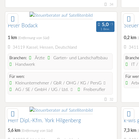
34
Peter Bodack
Steuer
1 Bew.
1 km
0,2 km
(Entfernung von Süd)
34119 Kassel, Hessen, Deutschland
34119
Ärzte
Garten- und Landschaftsbau
Branchen:
Branche
Handwerk
IT /
Für wen:
Für wen
Kleinunternehmer / GbR / OHG / KG / PersG
Arb
AG / SE / GmbH / UG / Ltd.
Freiberufler
32
Herr Dipl.-Kfm. York Hilgenberg
k-wis
5,6 km
7,3 km
(Entfernung von Süd)