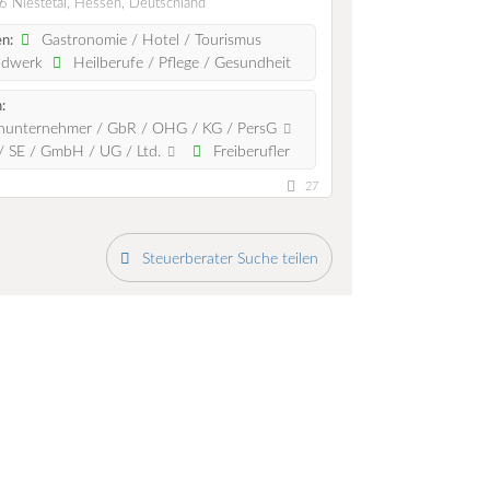
 Niestetal, Hessen, Deutschland
Gastronomie / Hotel / Tourismus
n:
dwerk
Heilberufe / Pflege / Gesundheit
:
nunternehmer / GbR / OHG / KG / PersG
 SE / GmbH / UG / Ltd.
Freiberufler
27
Steuerberater Suche teilen