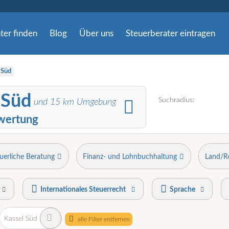
ter finden
Blog
Über uns
Steuerberater eintragen
Süd
 Süd
Suchradius:
und
15
km Umgebung
wertung
uerliche Beratung
Finanz- und Lohnbuchhaltung
Land/R
Internationales Steuerrecht
Sprache
Kassel Süd
alle Filter entfernen