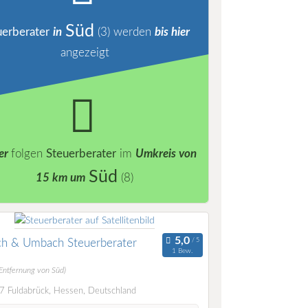
Süd
uerberater
in
(3)
werden
bis hier
angezeigt
er
folgen
Steuerberater
im
Umkreis von
Süd
15 km um
(8)
h & Umbach Steuerberater
1 Bew.
(Entfernung von Süd)
 Fuldabrück, Hessen, Deutschland