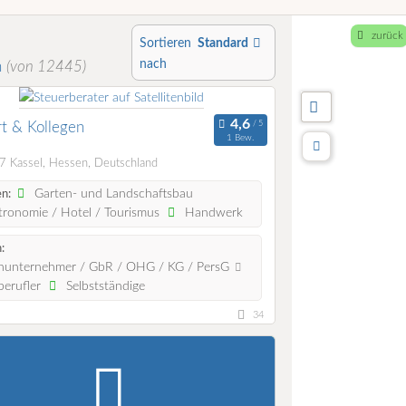
zurück
Sortieren
Standard
nach
n
(von 12445)
t & Kollegen
1 Bew.
 Kassel, Hessen, Deutschland
Garten- und Landschaftsbau
n:
ronomie / Hotel / Tourismus
Handwerk
:
nunternehmer / GbR / OHG / KG / PersG
berufler
Selbstständige
34