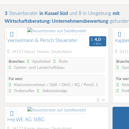
3
Steuerberater
in Kassel Süd
und 8 in Umgebung
mit
Wirtschaftsberatung: Unternehmensbewertung
gefunde
Wesselmann & Persch Steuerater
Rapper
1 Bew.
34117 Kassel, Hessen, Deutschland
34117
Apotheker
Ärzte
Branchen:
Branche
Garten- und Landschaftsbau
Gast
Für wen:
Für wen
Kleinunternehmer / GbR / OHG / KG / PersG
Klei
Freiberufler
Selbstständige
Frei
36
PREWE AG StBG
34121 Kassel, Hessen, Deutschland