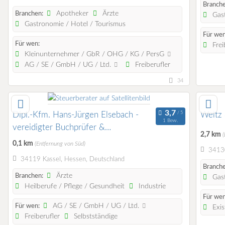
Branche
Apotheker
Ärzte
Branchen:
Gast
Gastronomie / Hotel / Tourismus
Für wen
Für wen:
Frei
Kleinunternehmer / GbR / OHG / KG / PersG
AG / SE / GmbH / UG / Ltd.
Freiberufler
34
Dipl.-Kfm. Hans-Jürgen Elsebach -
Weltz 
1 Bew.
vereidigter Buchprüfer &
2,7 km
Steuerberater
0,1 km
(Entfernung von Süd)
34130
34119 Kassel, Hessen, Deutschland
Branche
Ärzte
Branchen:
Gast
Heilberufe / Pflege / Gesundheit
Industrie
Für wen
AG / SE / GmbH / UG / Ltd.
Für wen:
Exis
Freiberufler
Selbstständige