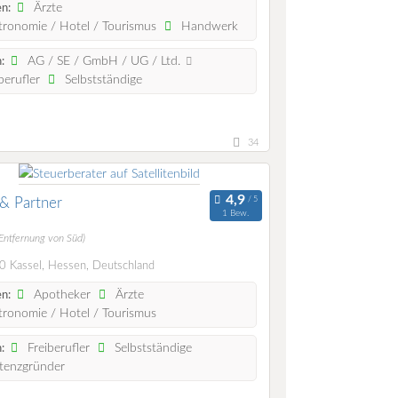
Ärzte
n:
ronomie / Hotel / Tourismus
Handwerk
AG / SE / GmbH / UG / Ltd.
:
berufler
Selbstständige
34
& Partner
1 Bew.
(Entfernung von Süd)
 Kassel, Hessen, Deutschland
Apotheker
Ärzte
n:
ronomie / Hotel / Tourismus
Freiberufler
Selbstständige
:
tenzgründer