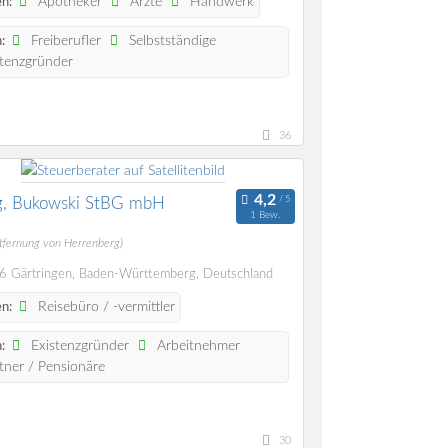
Apotheker
Ärzte
Handwerk
n:
Freiberufler
Selbstständige
:
tenzgründer
36
ig, Bukowski StBG mbH
1 Bew.
tfernung von Herrenberg)
 Gärtringen, Baden-Württemberg, Deutschland
Reisebüro / -vermittler
n:
Existenzgründer
Arbeitnehmer
:
ner / Pensionäre
30