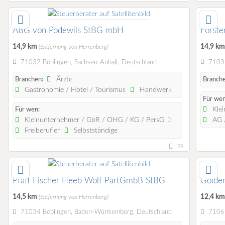
ABG von Podewils StBG mbH
Förster
14,9 km
14,9 k
(Entfernung von Herrenberg)
71032 Böblingen, Sachsen-Anhalt, Deutschland
71032
Ärzte
Branchen:
Branche
Gastronomie / Hotel / Tourismus
Handwerk
Für wen
Klei
Für wen:
Kleinunternehmer / GbR / OHG / KG / PersG
AG /
Freiberufler
Selbstständige
29
Pfaff Fischer Heeb Wolf PartGmbB StBG
Golde
14,5 km
12,4 k
(Entfernung von Herrenberg)
71034 Böblingen, Baden-Württemberg, Deutschland
71069