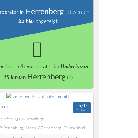
Herrenberg
rberater
in
(3)
werden
bis hier
angezeigt
er
folgen
Steuerberater
im
Umkreis von
Herrenberg
15 km um
(8)
uren
1 Bew.
m
(Entfernung von Herrenberg)
 Rottenburg, Baden-Württemberg, Deutschland