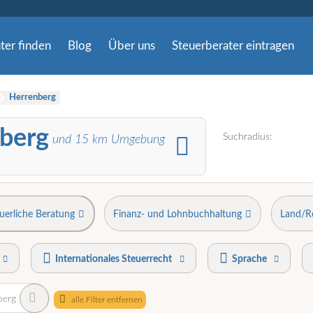
ter finden
Blog
Über uns
Steuerberater eintragen
Herrenberg
nberg
Suchradius:
und
15
km Umgebung
uerliche Beratung
Finanz- und Lohnbuchhaltung
Land/R
Internationales Steuerrecht
Sprache
berg
alle Filter entfernen