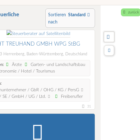
zurück
euerliche
Sortieren
Standard
nach
HT TREUHAND GMBH WPG StBG
 Herrenberg, Baden-Württemberg, Deutschland
Ärzte
Garten- und Landschaftsbau
n:
ronomie / Hotel / Tourismus
:
nunternehmer / GbR / OHG / KG / PersG
 SE / GmbH / UG / Ltd.
Freiberufler
31