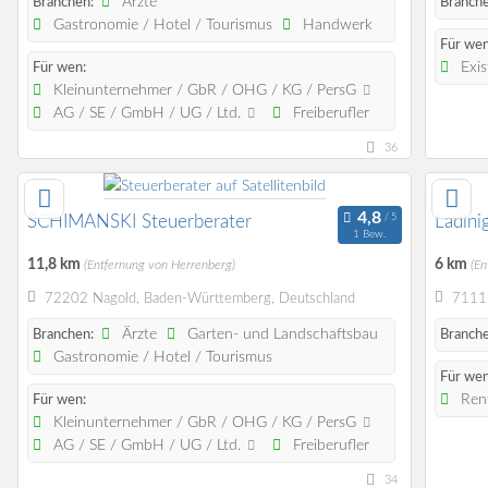
Ärzte
Branchen:
Branche
Gastronomie / Hotel / Tourismus
Handwerk
Für wen
Exis
Für wen:
Kleinunternehmer / GbR / OHG / KG / PersG
AG / SE / GmbH / UG / Ltd.
Freiberufler
36
SCHIMANSKI Steuerberater
Ladin
1 Bew.
11,8 km
6 km
(Entfernung von Herrenberg)
(En
72202 Nagold, Baden-Württemberg, Deutschland
71116
Ärzte
Garten- und Landschaftsbau
Branchen:
Branche
Gastronomie / Hotel / Tourismus
Für wen
Rent
Für wen:
Kleinunternehmer / GbR / OHG / KG / PersG
AG / SE / GmbH / UG / Ltd.
Freiberufler
34