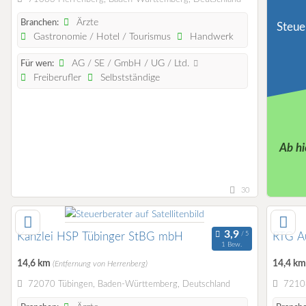
Ärzte
Branchen:
Steue
Gastronomie / Hotel / Tourismus
Handwerk
AG / SE / GmbH / UG / Ltd.
Für wen:
Freiberufler
Selbstständige
Ab hi
30
Kanzlei HSP Tübinger StBG mbH
RTG A
1 Bew.
14,6 km
14,4 k
(Entfernung von Herrenberg)
72070 Tübingen, Baden-Württemberg, Deutschland
72108