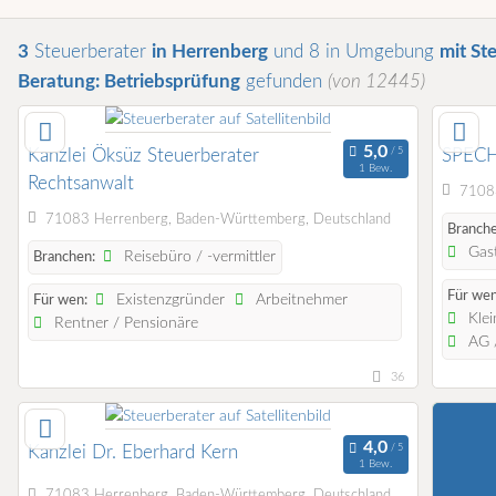
3
Steuerberater
in Herrenberg
und 8 in Umgebung
mit St
Beratung: Betriebsprüfung
gefunden
(von 12445)
Kanzlei Öksüz Steuerberater
SPEC
1 Bew.
Rechtsanwalt
71083
71083 Herrenberg, Baden-Württemberg, Deutschland
Branche
Gast
Reisebüro / -vermittler
Branchen:
Für wen
Existenzgründer
Arbeitnehmer
Für wen:
Klei
Rentner / Pensionäre
AG /
36
Kanzlei Dr. Eberhard Kern
1 Bew.
71083 Herrenberg, Baden-Württemberg, Deutschland