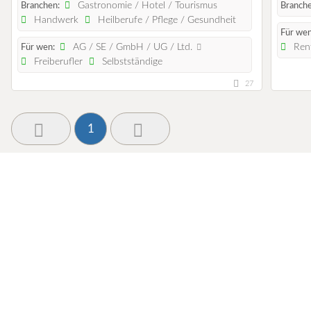
Gastronomie / Hotel / Tourismus
Branchen:
Branche
Handwerk
Heilberufe / Pflege / Gesundheit
Für wen
AG / SE / GmbH / UG / Ltd.
Rent
Für wen:
Freiberufler
Selbstständige
27
1