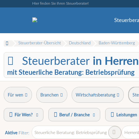
Hier finden Sie Ihren Steuerberater!
Steuerbera
Steuerberater-Übersicht
Deutschland
Baden-Württemberg
Steuerberater
in Herre
mit Steuerliche Beratung: Betriebsprüfung
Für wen
Branchen
Wirtschaftsberatung
Ste
Für Wen?
Beruf / Branche
Leistungen
Steuerliche Beratung: Betriebsprüfung
Herren
Aktive
Filter: