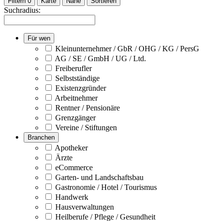
Filtern
0
Karte
Nähe
Sortieren
Suchradius:
Für wen
Kleinunternehmer / GbR / OHG / KG / PersG
AG / SE / GmbH / UG / Ltd.
Freiberufler
Selbstständige
Existenzgründer
Arbeitnehmer
Rentner / Pensionäre
Grenzgänger
Vereine / Stiftungen
Branchen
Apotheker
Ärzte
eCommerce
Garten- und Landschaftsbau
Gastronomie / Hotel / Tourismus
Handwerk
Hausverwaltungen
Heilberufe / Pflege / Gesundheit