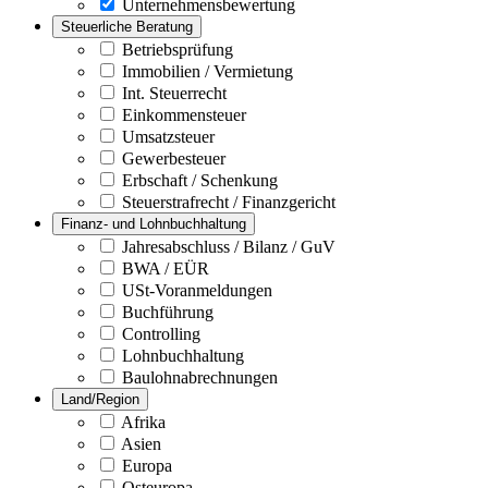
Unternehmensbewertung
Steuerliche Beratung
Betriebsprüfung
Immobilien / Vermietung
Int. Steuerrecht
Einkommensteuer
Umsatzsteuer
Gewerbesteuer
Erbschaft / Schenkung
Steuerstrafrecht / Finanzgericht
Finanz- und Lohnbuchhaltung
Jahresabschluss / Bilanz / GuV
BWA / EÜR
USt-Voranmeldungen
Buchführung
Controlling
Lohnbuchhaltung
Baulohnabrechnungen
Land/Region
Afrika
Asien
Europa
Osteuropa