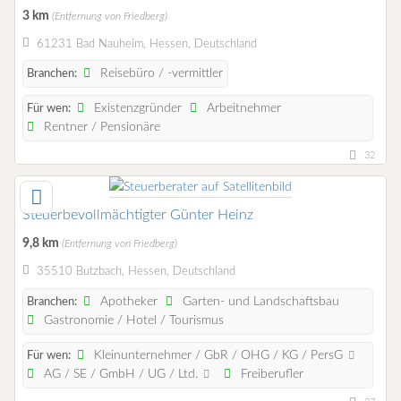
3 km
(Entfernung von Friedberg)
61231 Bad Nauheim, Hessen, Deutschland
Reisebüro / -vermittler
Branchen:
Existenzgründer
Arbeitnehmer
Für wen:
Rentner / Pensionäre
32
Steuerbevollmächtigter Günter Heinz
9,8 km
(Entfernung von Friedberg)
35510 Butzbach, Hessen, Deutschland
Apotheker
Garten- und Landschaftsbau
Branchen:
Gastronomie / Hotel / Tourismus
Kleinunternehmer / GbR / OHG / KG / PersG
Für wen:
AG / SE / GmbH / UG / Ltd.
Freiberufler