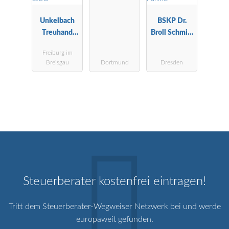
Unkelbach
BSKP Dr.
Treuhand
Broll Schmitt
GmbH WPG
Kaufmann &
Freiburg im
StBG
Partner
Breisgau
Dortmund
Dresden
Steuerberater kostenfrei eintragen!
Tritt dem Steuerberater-Wegweiser Netzwerk bei und werde
europaweit gefunden.