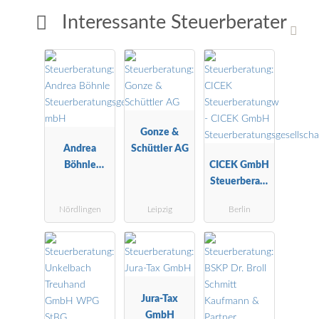
Interessante Steuerberater
Gonze &
Andrea
Schüttler AG
Böhnle
CICEK GmbH
Steuerberatu
Steuerberatu
ngsgesellscha
ngsgesellscha
Nördlingen
Leipzig
Berlin
ft mbH
ft
Jura-Tax
GmbH