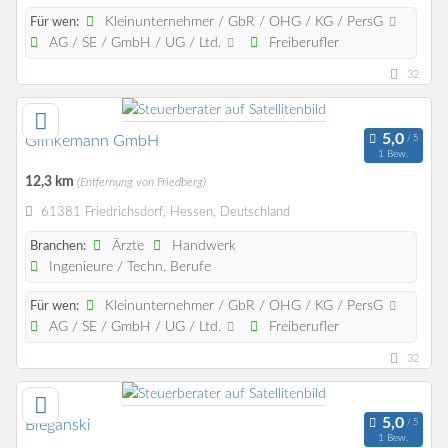
Kleinunternehmer / GbR / OHG / KG / PersG
Für wen:
AG / SE / GmbH / UG / Ltd.
Freiberufler
32
Glinkemann GmbH
1 Bew.
12,3 km
(Entfernung von Friedberg)
61381 Friedrichsdorf, Hessen, Deutschland
Ärzte
Handwerk
Branchen:
Ingenieure / Techn. Berufe
Kleinunternehmer / GbR / OHG / KG / PersG
Für wen:
AG / SE / GmbH / UG / Ltd.
Freiberufler
32
Bieganski
1 Bew.