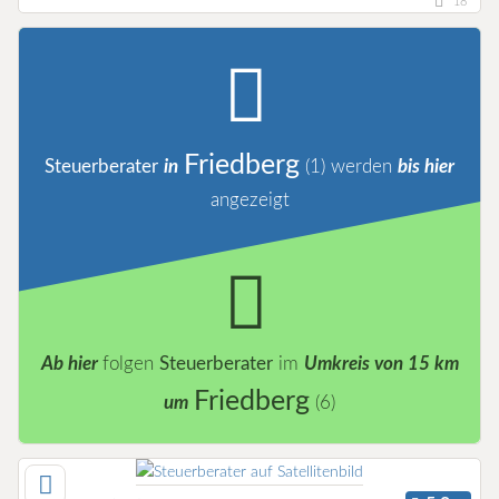
18
Friedberg
Steuerberater
in
(1)
werden
bis hier
angezeigt
Ab hier
folgen
Steuerberater
im
Umkreis von 15 km
Friedberg
um
(6)