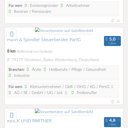
Existenzgründer
Arbeitnehmer
Für wen:
Rentner / Pensionäre
36
Hahn & Spindler Steuerberater PartG
1 Bew.
8 km
(Entfernung von Neuburg)
79279 Vörstetten, Baden-Württemberg, Deutschland
Ärzte
Heilberufe / Pflege / Gesundheit
Branchen:
Industrie
Kleinunternehmer / GbR / OHG / KG / PersG
Für wen:
AG / SE / GmbH / UG / Ltd.
Freiberufler
36
REICK UND PARTNER
1 Bew.