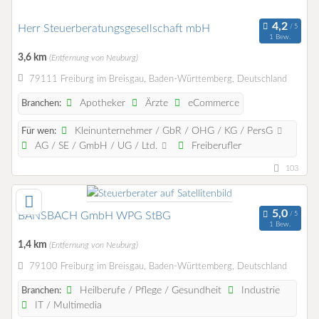
Herr Steuerberatungsgesellschaft mbH
1 Bew.
3,6 km
(Entfernung von Neuburg)
79111 Freiburg im Breisgau, Baden-Württemberg, Deutschland
Apotheker
Ärzte
eCommerce
Branchen:
Kleinunternehmer / GbR / OHG / KG / PersG
Für wen:
AG / SE / GmbH / UG / Ltd.
Freiberufler
103
BANSBACH GmbH WPG StBG
1 Bew.
1,4 km
(Entfernung von Neuburg)
79100 Freiburg im Breisgau, Baden-Württemberg, Deutschland
Heilberufe / Pflege / Gesundheit
Industrie
Branchen:
IT / Multimedia