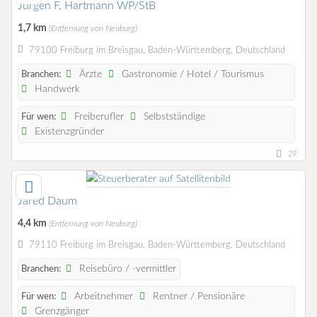
Jürgen F. Hartmann WP/StB
1,7 km
(Entfernung von Neuburg)
79100 Freiburg im Breisgau, Baden-Württemberg, Deutschland
Ärzte
Gastronomie / Hotel / Tourismus
Branchen:
Handwerk
Freiberufler
Selbstständige
Für wen:
Existenzgründer
29
Jared Daum
4,4 km
(Entfernung von Neuburg)
79110 Freiburg im Breisgau, Baden-Württemberg, Deutschland
Reisebüro / -vermittler
Branchen:
Arbeitnehmer
Rentner / Pensionäre
Für wen:
Grenzgänger