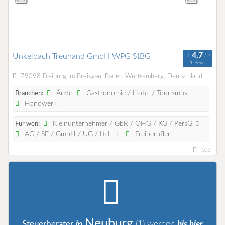
Unkelbach Treuhand GmbH WPG StBG
1 Bew.
79098 Freiburg im Breisgau, Baden-Württemberg, Deutschland
Ärzte
Gastronomie / Hotel / Tourismus
Branchen:
Handwerk
Kleinunternehmer / GbR / OHG / KG / PersG
Für wen:
AG / SE / GmbH / UG / Ltd.
Freiberufler
103
Neuburg
Steuerberater
in
(1)
werden
bis hier