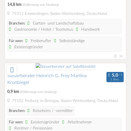
14,8 km
(Entfernung von Neuburg)
79312 Emmendingen, Baden-Württemberg, Deutschland
Garten- und Landschaftsbau
Branchen:
Gastronomie / Hotel / Tourismus
Handwerk
Freiberufler
Selbstständige
Für wen:
Existenzgründer
34
Steuerberater Heinrich G. Frey Martina
1 Bew.
Kronbiegel
0,9 km
(Entfernung von Neuburg)
79102 Freiburg im Breisgau, Baden-Württemberg, Deutschland
Reisebüro / -vermittler
Branchen:
Existenzgründer
Arbeitnehmer
Für wen:
Rentner / Pensionäre