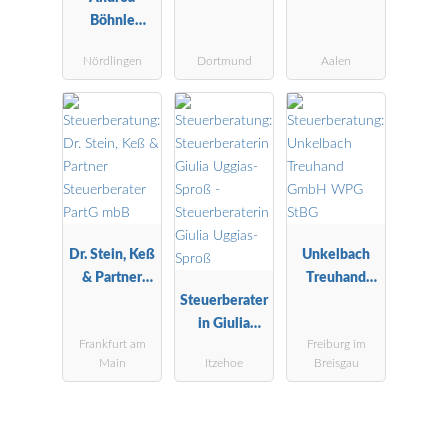
Böhnle
Steuerberatu
Nördlingen
Dortmund
Aalen
ngsgesellscha
ft mbH
Dr. Stein, Keß
Unkelbach
& Partner
Treuhand
Steuerberater
Steuerberater
GmbH WPG
PartG mbB
in Giulia
StBG
Frankfurt am
Freiburg im
Uggias-Sproß
Main
Itzehoe
Breisgau