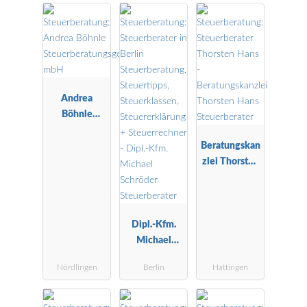
Andrea
Böhnle
Steuerberatu
ngsgesellscha
Beratungskan
ft mbH
zlei Thorsten
Hans
Steuerberater
Dipl.-Kfm.
Michael
Schröder
Nördlingen
Berlin
Hattingen
Steuerberater