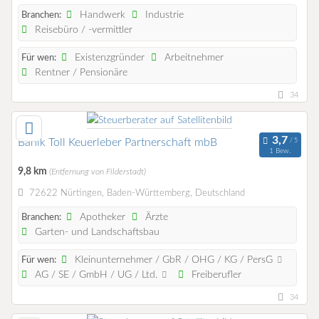
Handwerk
Industrie
Branchen:
Reisebüro / -vermittler
Existenzgründer
Arbeitnehmer
Für wen:
Rentner / Pensionäre
34
Banik Toll Keuerleber Partnerschaft mbB
1 Bew.
9,8 km
(Entfernung von Filderstadt)
72622 Nürtingen, Baden-Württemberg, Deutschland
Apotheker
Ärzte
Branchen:
Garten- und Landschaftsbau
Kleinunternehmer / GbR / OHG / KG / PersG
Für wen:
AG / SE / GmbH / UG / Ltd.
Freiberufler
34