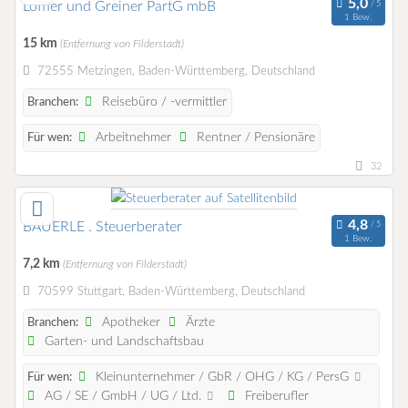
Löffler und Greiner PartG mbB
1 Bew.
15 km
(Entfernung von Filderstadt)
72555 Metzingen, Baden-Württemberg, Deutschland
Reisebüro / -vermittler
Branchen:
Arbeitnehmer
Rentner / Pensionäre
Für wen:
32
BÄUERLE . Steuerberater
1 Bew.
7,2 km
(Entfernung von Filderstadt)
70599 Stuttgart, Baden-Württemberg, Deutschland
Apotheker
Ärzte
Branchen:
Garten- und Landschaftsbau
Kleinunternehmer / GbR / OHG / KG / PersG
Für wen:
AG / SE / GmbH / UG / Ltd.
Freiberufler