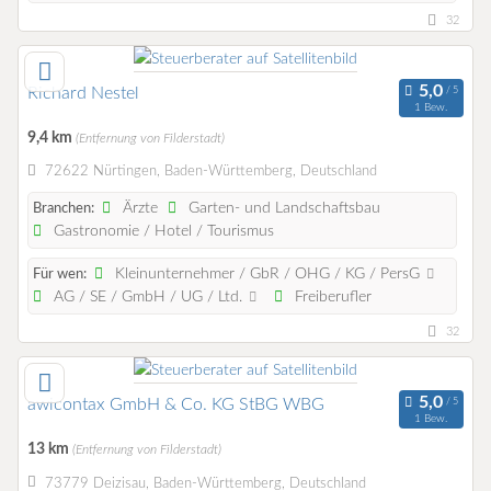
32
Richard Nestel
1 Bew.
9,4 km
(Entfernung von Filderstadt)
72622 Nürtingen, Baden-Württemberg, Deutschland
Ärzte
Garten- und Landschaftsbau
Branchen:
Gastronomie / Hotel / Tourismus
Kleinunternehmer / GbR / OHG / KG / PersG
Für wen:
AG / SE / GmbH / UG / Ltd.
Freiberufler
32
awicontax GmbH & Co. KG StBG WBG
1 Bew.
13 km
(Entfernung von Filderstadt)
73779 Deizisau, Baden-Württemberg, Deutschland