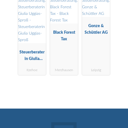
Gonze &
Black Forest
Schüttler AG
Tax
Steuerberater
in Giulia
Uggias-Sproß
Itzehoe
Merzhausen
Leipzig