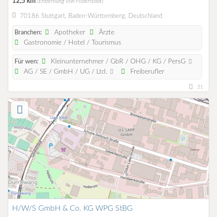
12,5 km
(Entfernung von Filderstadt)
70186 Stuttgart, Baden-Württemberg, Deutschland
Apotheker
Ärzte
Branchen:
Gastronomie / Hotel / Tourismus
Kleinunternehmer / GbR / OHG / KG / PersG
Für wen:
AG / SE / GmbH / UG / Ltd.
Freiberufler
31
H/W/S GmbH & Co. KG WPG StBG