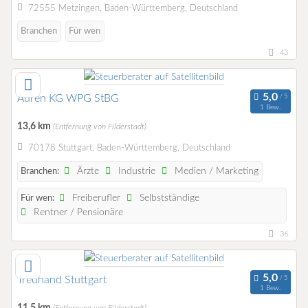
72555 Metzingen, Baden-Württemberg, Deutschland
Branchen
Für wen
43
Auren KG WPG StBG
1 Bew.
13,6 km
(Entfernung von Filderstadt)
70178 Stuttgart, Baden-Württemberg, Deutschland
Ärzte
Industrie
Medien / Marketing
Branchen:
Freiberufler
Selbstständige
Für wen:
Rentner / Pensionäre
36
Treuhand Stuttgart
1 Bew.
11,5 km