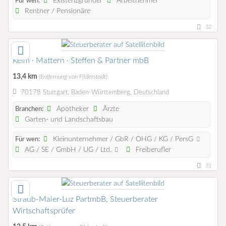
Existenzgründer
Arbeitnehmer
Für wen:
Rentner / Pensionäre
32
Kelm · Mattern · Steffen & Partner mbB
13,4 km
(Entfernung von Filderstadt)
70178 Stuttgart, Baden-Württemberg, Deutschland
Apotheker
Ärzte
Branchen:
Garten- und Landschaftsbau
Kleinunternehmer / GbR / OHG / KG / PersG
Für wen:
AG / SE / GmbH / UG / Ltd.
Freiberufler
31
Straub-Maier-Luz PartmbB, Steuerberater
Wirtschaftsprüfer