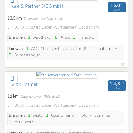
Kruse & Partner StBG mbH
1 Bew.
13,5 km
(Entfernung von Filderstadt)
70178 Stuttgart, Baden-Württemberg, Deutschland
Apotheker
Ärzte
Handwerk
Branchen:
AG / SE / GmbH / UG / Ltd.
Freiberufler
Für wen:
Selbstständige
32
Martin Kramer
1 Bew.
11 km
(Entfernung von Filderstadt)
70565 Stuttgart, Baden-Württemberg, Deutschland
Ärzte
Gastronomie / Hotel / Tourismus
Branchen:
Handwerk