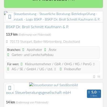
BSKP Dr. Broll Schmitt Kaufmann & P.
13,9 km
(Entfernung von Filderstadt)
70173 Stuttgart, Baden-Württemberg, Deutschland
Apotheker
Ärzte
Branchen:
Garten- und Landschaftsbau
Kleinunternehmer / GbR / OHG / KG / PersG
Für wen:
AG / SE / GmbH / UG / Ltd.
Freiberufler
98
Beck Steuerberatungsgesellschaft mbH
1 Bew.
14 km
(Entfernung von Filderstadt)