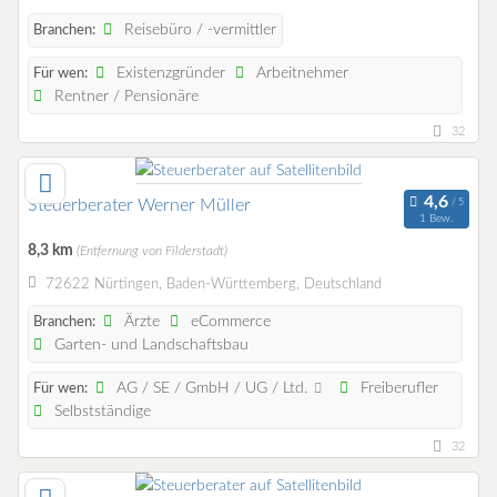
Reisebüro / -vermittler
Branchen:
Existenzgründer
Arbeitnehmer
Für wen:
Rentner / Pensionäre
32
Steuerberater Werner Müller
1 Bew.
8,3 km
(Entfernung von Filderstadt)
72622 Nürtingen, Baden-Württemberg, Deutschland
Ärzte
eCommerce
Branchen:
Garten- und Landschaftsbau
AG / SE / GmbH / UG / Ltd.
Freiberufler
Für wen:
Selbstständige
32