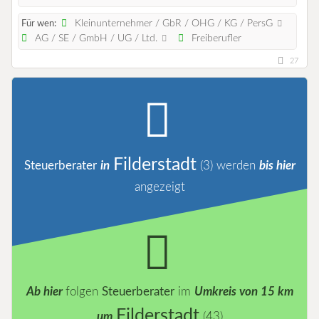
Kleinunternehmer / GbR / OHG / KG / PersG
Für wen:
AG / SE / GmbH / UG / Ltd.
Freiberufler
27
Filderstadt
Steuerberater
in
(3)
werden
bis hier
angezeigt
Ab hier
folgen
Steuerberater
im
Umkreis von 15 km
Filderstadt
um
(43)