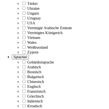
Türkei
Ukraine
Ungarn
Uruguay
USA
Vereinigte Arabische Emirate
Vereinigtes Königreich
Vietnam
Wales
Weißrussland
Zypern
Sprachen
Gebärdensprache
Arabisch
Bosnisch
Bulgarisch
Chinesisch
Englisch
Französisch
Griechisch
Italienisch
Kroatisch