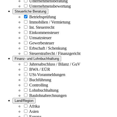
Unternehmensberatung
Unternehmensbewertung
Steuerliche Beratung
Betriebsprüfung
Immobilien / Vermietung
Int. Steuerrecht
Einkommensteuer
Umsatzsteuer
Gewerbesteuer
Erbschaft / Schenkung
Steuerstrafrecht / Finanzgericht
Finanz- und Lohnbuchhaltung
Jahresabschluss / Bilanz / GuV
BWA / EÜR
USt-Voranmeldungen
Buchführung
Controlling
Lohnbuchhaltung
Baulohnabrechnungen
Land/Region
Afrika
Asien
Europa