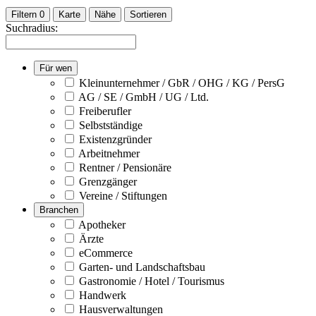
Filtern
0
Karte
Nähe
Sortieren
Suchradius:
Für wen
Kleinunternehmer / GbR / OHG / KG / PersG
AG / SE / GmbH / UG / Ltd.
Freiberufler
Selbstständige
Existenzgründer
Arbeitnehmer
Rentner / Pensionäre
Grenzgänger
Vereine / Stiftungen
Branchen
Apotheker
Ärzte
eCommerce
Garten- und Landschaftsbau
Gastronomie / Hotel / Tourismus
Handwerk
Hausverwaltungen