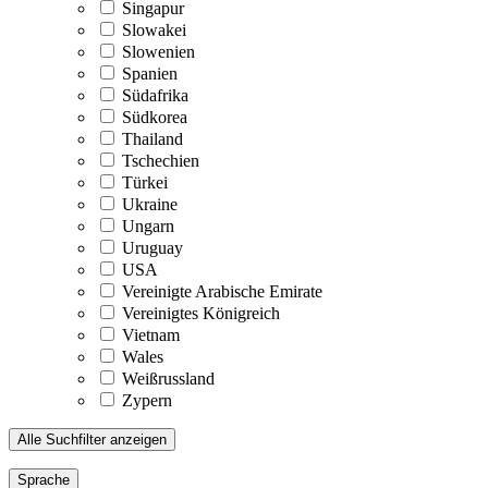
Singapur
Slowakei
Slowenien
Spanien
Südafrika
Südkorea
Thailand
Tschechien
Türkei
Ukraine
Ungarn
Uruguay
USA
Vereinigte Arabische Emirate
Vereinigtes Königreich
Vietnam
Wales
Weißrussland
Zypern
Alle Suchfilter anzeigen
Sprache