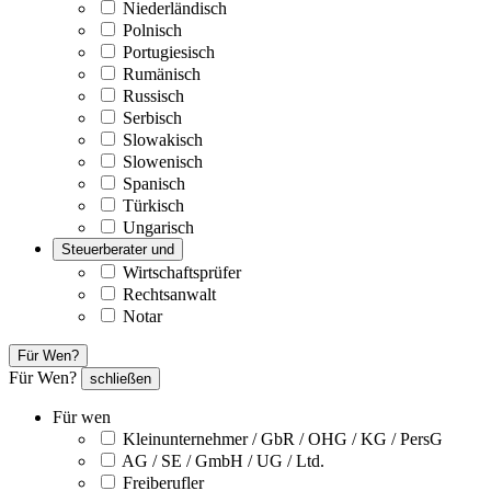
Niederländisch
Polnisch
Portugiesisch
Rumänisch
Russisch
Serbisch
Slowakisch
Slowenisch
Spanisch
Türkisch
Ungarisch
Steuerberater und
Wirtschaftsprüfer
Rechtsanwalt
Notar
Für Wen?
Für Wen?
schließen
Für wen
Kleinunternehmer / GbR / OHG / KG / PersG
AG / SE / GmbH / UG / Ltd.
Freiberufler