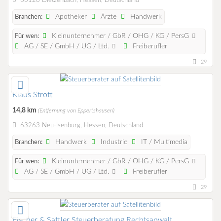
63128 Dietzenbach, Hessen, Deutschland
Apotheker
Ärzte
Handwerk
Branchen:
Kleinunternehmer / GbR / OHG / KG / PersG
Für wen:
AG / SE / GmbH / UG / Ltd.
Freiberufler
29
Klaus Strott
14,8 km
(Entfernung von Eppertshausen)
63263 Neu-Isenburg, Hessen, Deutschland
Handwerk
Industrie
IT / Multimedia
Branchen:
Kleinunternehmer / GbR / OHG / KG / PersG
Für wen:
AG / SE / GmbH / UG / Ltd.
Freiberufler
29
Fischer & Sattler Steuerberatung Rechtsanwalt