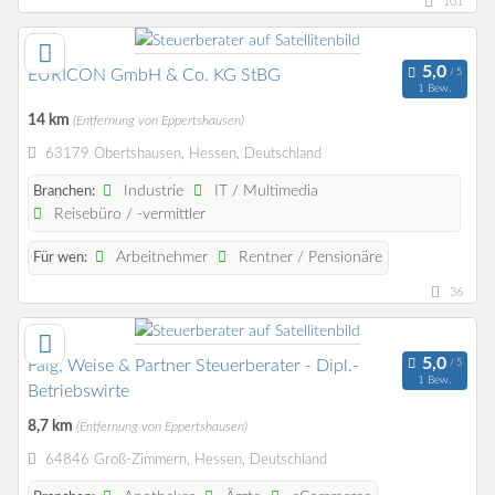
101
EURICON GmbH & Co. KG StBG
1 Bew.
14 km
(Entfernung von Eppertshausen)
63179 Obertshausen, Hessen, Deutschland
Industrie
IT / Multimedia
Branchen:
Reisebüro / -vermittler
Arbeitnehmer
Rentner / Pensionäre
Für wen:
36
Faig, Weise & Partner Steuerberater - Dipl.-
1 Bew.
Betriebswirte
8,7 km
(Entfernung von Eppertshausen)
64846 Groß-Zimmern, Hessen, Deutschland