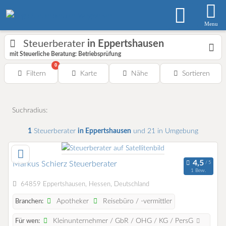
Menu
Steuerberater
in Eppertshausen
mit Steuerliche Beratung: Betriebsprüfung
0
Filtern
Karte
Nähe
Sortieren
Suchradius:
1
Steuerberater
in Eppertshausen
und 21 in Umgebung
Markus Schierz Steuerberater
1 Bew.
64859 Eppertshausen, Hessen, Deutschland
Apotheker
Reisebüro / -vermittler
Branchen:
Kleinunternehmer / GbR / OHG / KG / PersG
Für wen: