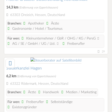
14,3 km
(Entfernung von Eppertshausen)
63303 Dreieich, Hessen, Deutschland
Apotheker
Ärzte
Branchen:
Gastronomie / Hotel / Tourismus
Kleinunternehmer / GbR / OHG / KG / PersG
Für wen:
AG / SE / GmbH / UG / Ltd.
Freiberufler
29
Steuerkanzlei Hagen
6,2 km
(Entfernung von Eppertshausen)
63322 Rödermark, Hessen, Deutschland
Ärzte
Handwerk
Medien / Marketing
Branchen:
Freiberufler
Selbstständige
Für wen:
Existenzgründer