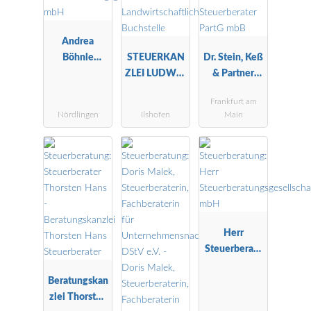
Andrea
Böhnle
STEUERKAN
Dr. Stein, Keß
Steuerberatu
ZLEI LUDWIG
& Partner
ngsgesellscha
-
Steuerberater
Frankfurt am
ft mbH
Landwirtscha
PartG mbB
Nördlingen
Ilshofen
Main
ftliche
Buchstelle
Herr
Steuerberatu
ngsgesellscha
Beratungskan
ft mbH
zlei Thorsten