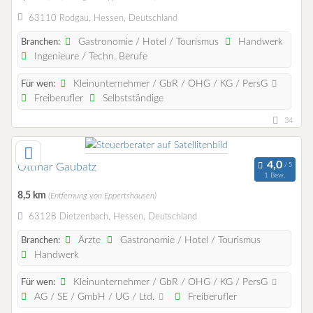
63110 Rodgau, Hessen, Deutschland
Gastronomie / Hotel / Tourismus
Handwerk
Branchen:
Ingenieure / Techn. Berufe
Kleinunternehmer / GbR / OHG / KG / PersG
Für wen:
Freiberufler
Selbstständige
34
Ottmar Gaubatz
1 Bew.
8,5 km
(Entfernung von Eppertshausen)
63128 Dietzenbach, Hessen, Deutschland
Ärzte
Gastronomie / Hotel / Tourismus
Branchen:
Handwerk
Kleinunternehmer / GbR / OHG / KG / PersG
Für wen:
AG / SE / GmbH / UG / Ltd.
Freiberufler