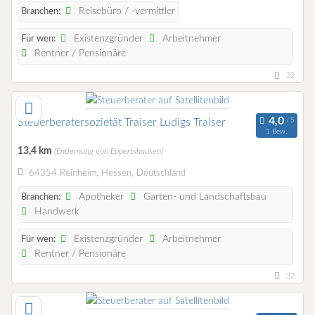
Reisebüro / -vermittler
Branchen:
Existenzgründer
Arbeitnehmer
Für wen:
Rentner / Pensionäre
32
Steuerberatersozietät Traiser Ludigs Traiser
1 Bew.
13,4 km
(Entfernung von Eppertshausen)
64354 Reinheim, Hessen, Deutschland
Apotheker
Garten- und Landschaftsbau
Branchen:
Handwerk
Existenzgründer
Arbeitnehmer
Für wen:
Rentner / Pensionäre
32