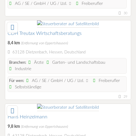
AG / SE / GmbH / UG / Ltd.
Freiberufler
30
CDH Treutax Wirtschaftsberatungs
8,4 km
(Entfernung von Eppertshausen)
63128 Dietzenbach, Hessen, Deutschland
Ärzte
Garten- und Landschaftsbau
Branchen:
Industrie
AG / SE / GmbH / UG / Ltd.
Freiberufler
Für wen:
Selbstständige
29
Hans Heinzelmann
9,8 km
(Entfernung von Eppertshausen)