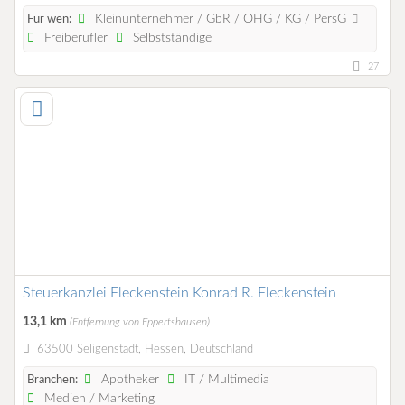
Kleinunternehmer / GbR / OHG / KG / PersG
Für wen:
Freiberufler
Selbstständige
27
Steuerkanzlei Fleckenstein Konrad R. Fleckenstein
13,1 km
(Entfernung von Eppertshausen)
63500 Seligenstadt, Hessen, Deutschland
Apotheker
IT / Multimedia
Branchen:
Medien / Marketing