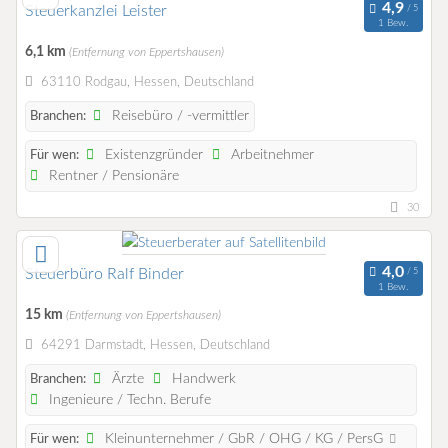
Steuerkanzlei Leister
1 Bew.
6,1 km
(Entfernung von Eppertshausen)
63110 Rodgau, Hessen, Deutschland
Reisebüro / -vermittler
Branchen:
Existenzgründer
Arbeitnehmer
Für wen:
Rentner / Pensionäre
30
Steuerbüro Ralf Binder
1 Bew.
15 km
(Entfernung von Eppertshausen)
64291 Darmstadt, Hessen, Deutschland
Ärzte
Handwerk
Branchen:
Ingenieure / Techn. Berufe
Kleinunternehmer / GbR / OHG / KG / PersG
Für wen: