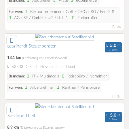
Apotheker
Ärzte
eCommerce
Branchen:
Kleinunternehmer / GbR / OHG / KG / PersG
Für wen:
AG / SE / GmbH / UG / Ltd.
Freiberufler
36
Leonhardt Steuerberater
1 Bew.
13,1 km
(Entfernung von Eppertshausen)
63303 Dreieich, Hessen, Deutschland
IT / Multimedia
Reisebüro / -vermittler
Branchen:
Arbeitnehmer
Rentner / Pensionäre
Für wen:
34
Susanne Theil
1 Bew.
8,9 km
(Entfernung von Eppertshausen)