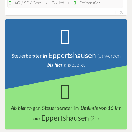
AG / SE / GmbH / UG / Ltd.
Freiberufler
32
Eppertshausen
Steuerberater
in
(1)
werden
bis hier
angezeigt
Ab hier
folgen
Steuerberater
im
Umkreis von 15 km
Eppertshausen
um
(21)