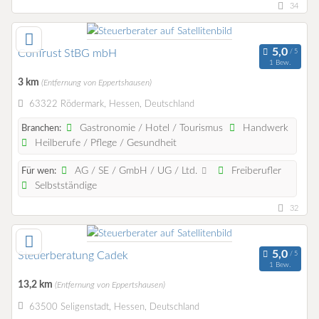
34
ConTrust StBG mbH
1 Bew.
3 km
(Entfernung von Eppertshausen)
63322 Rödermark, Hessen, Deutschland
Gastronomie / Hotel / Tourismus
Handwerk
Branchen:
Heilberufe / Pflege / Gesundheit
AG / SE / GmbH / UG / Ltd.
Freiberufler
Für wen:
Selbstständige
32
Steuerberatung Cadek
1 Bew.
13,2 km
(Entfernung von Eppertshausen)
63500 Seligenstadt, Hessen, Deutschland