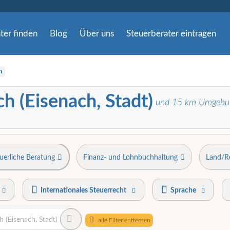
ter finden
Blog
Über uns
Steuerberater eintragen
h
ch (Eisenach, Stadt)
und
15
km Umgebu
uerliche Beratung
Finanz- und Lohnbuchhaltung
Land/R
Internationales Steuerrecht
Sprache
h (Eisenach, Stadt)
alle Filter entfernen