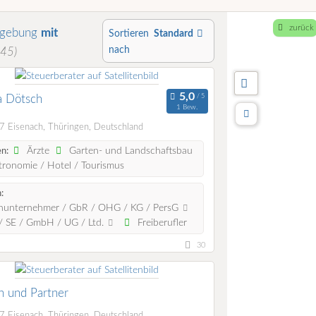
zurück
mgebung
mit
Sortieren
Standard
nach
45)
a Dötsch
1 Bew.
 Eisenach, Thüringen, Deutschland
Ärzte
Garten- und Landschaftsbau
n:
ronomie / Hotel / Tourismus
:
nunternehmer / GbR / OHG / KG / PersG
 SE / GmbH / UG / Ltd.
Freiberufler
30
 und Partner
 Eisenach, Thüringen, Deutschland