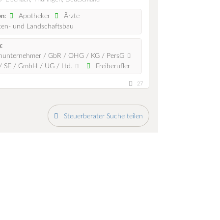
Apotheker
Ärzte
n:
en- und Landschaftsbau
:
nunternehmer / GbR / OHG / KG / PersG
 SE / GmbH / UG / Ltd.
Freiberufler
27
Steuerberater Suche teilen