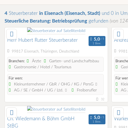
4
Steuerberater
in Eisenach (Eisenach, Stadt)
und 0 in U
Steuerliche Beratung: Betriebsprüfung
gefunden
(von 124
Herr Hubert Rutter Steuerberater
Andre
1 Bew.
99817 Eisenach, Thüringen, Deutschland
99817
Ärzte
Garten- und Landschaftsbau
Branchen:
Branche
Gastronomie / Hotel / Tourismus
Gast
Für wen:
Für wen
Kleinunternehmer / GbR / OHG / KG / PersG
Klei
AG / SE / GmbH / UG / Ltd.
Freiberufler
AG /
32
Ch. Wiedemann & Böhm GmbH
Warken
1 Bew.
StBG
99817