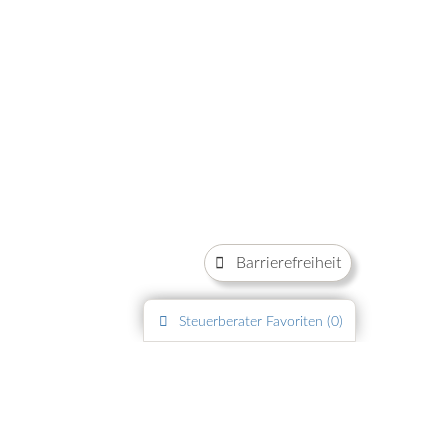
Barrierefreiheit
Steuerberater
Favoriten (
0
)