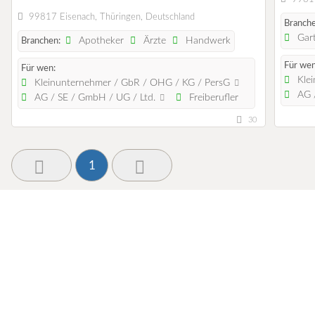
99817 Eisenach, Thüringen, Deutschland
Branche
Gart
Apotheker
Ärzte
Handwerk
Branchen:
Für wen
Für wen:
Klei
Kleinunternehmer / GbR / OHG / KG / PersG
AG /
AG / SE / GmbH / UG / Ltd.
Freiberufler
30
1