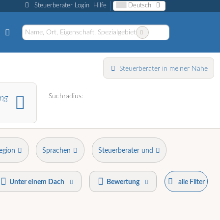
Steuerberater Login
Hilfe
Deutsch
Steuerberater in meiner Nähe
Suchradius:
ng
egion
Sprachen
Steuerberater und
Unter einem Dach
Bewertung
alle Filter