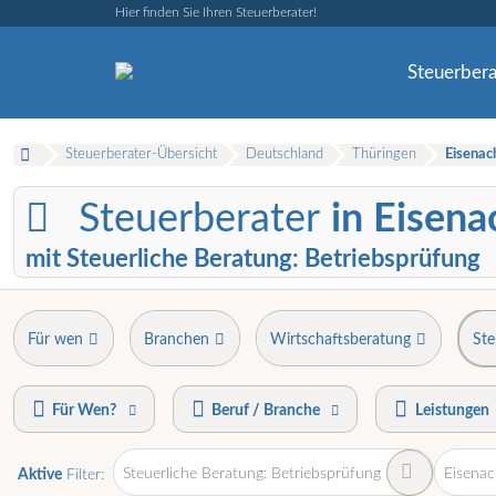
Hier finden Sie Ihren Steuerberater!
Steuerbera
Steuerberater-Übersicht
Deutschland
Thüringen
Eisenac
Steuerberater
in Eisena
mit Steuerliche Beratung: Betriebsprüfung
Für wen
Branchen
Wirtschaftsberatung
Ste
Für Wen?
Beruf / Branche
Leistungen
Steuerliche Beratung: Betriebsprüfung
Eisenac
Aktive
Filter: