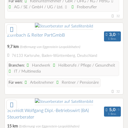
Kleinunternehmer / GbR / OHG / KG / PersG
Für wen:
AG / SE / GmbH / UG / Ltd.
Freiberufler
32
Zumbach & Reiter PartGmbB
1 Bew.
9,7 km
(Entfernung von Eggenstein-Leopoldshafen)
76133 Karlsruhe, Baden-Württemberg, Deutschland
Handwerk
Heilberufe / Pflege / Gesundheit
Branchen:
IT / Multimedia
Arbeitnehmer
Rentner / Pensionäre
Für wen:
32
Schmidt Wolfgang Dipl.-Betriebswirt (BA)
1 Bew.
Steuerberater
15 km
(Entfernung von Eggenstein-Leopoldshafen)