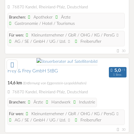
76870 Kandel, Rheinland-Pfalz, Deutschland
Apotheker
Ärzte
Branchen:
Gastronomie / Hotel / Tourismus
Kleinunternehmer / GbR / OHG / KG / PersG
Für wen:
AG / SE / GmbH / UG / Ltd.
Freiberufler
30
Frey & Frey GmbH StBG
1 Bew.
14,6 km
(Entfernung von Eggenstein-Leopoldshafen)
76870 Kandel, Rheinland-Pfalz, Deutschland
Ärzte
Handwerk
Industrie
Branchen:
Kleinunternehmer / GbR / OHG / KG / PersG
Für wen:
AG / SE / GmbH / UG / Ltd.
Freiberufler
30