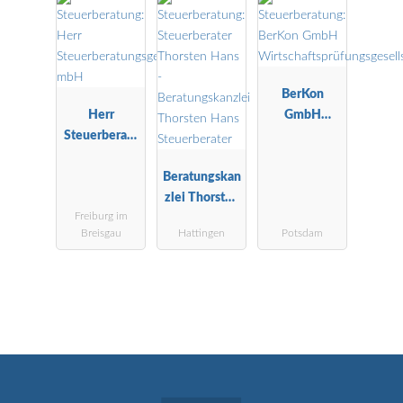
Buchstelle
BerKon
Herr
GmbH
Steuerberatu
Wirtschaftspr
ngsgesellscha
üfungsgesells
ft mbH
Beratungskan
chaft
zlei Thorsten
Freiburg im
Hans
Breisgau
Hattingen
Potsdam
Steuerberater