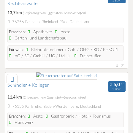
1 Bew.
Rechtsanwälte
13,7 km
(Entfernung von Eggenstein-Leopoldshafen)
76756 Bellheim, Rheinland-Pfalz, Deutschland
Apotheker
Ärzte
Branchen:
Garten- und Landschaftsbau
Kleinunternehmer / GbR / OHG / KG / PersG
Für wen:
AG / SE / GmbH / UG / Ltd.
Freiberufler
34
Schindler + Kollegen
1 Bew.
11,4 km
(Entfernung von Eggenstein-Leopoldshafen)
76135 Karlsruhe, Baden-Württemberg, Deutschland
Ärzte
Gastronomie / Hotel / Tourismus
Branchen:
Handwerk