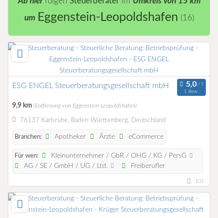
Ab hier
folgen
Steuerberater
im
Umkreis von 15 km
Eggenstein-Leopoldshafen
um
(16)
ESG ENGEL Steuerberatungsgesellschaft mbH
1 Bew.
9,9 km
(Entfernung von Eggenstein-Leopoldshafen)
76137 Karlsruhe, Baden-Württemberg, Deutschland
Apotheker
Ärzte
eCommerce
Branchen:
Kleinunternehmer / GbR / OHG / KG / PersG
Für wen:
AG / SE / GmbH / UG / Ltd.
Freiberufler
101