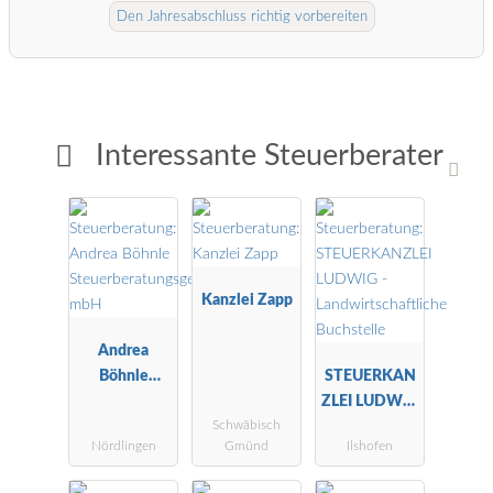
Den Jahresabschluss richtig vorbereiten
Interessante Steuerberater
Kanzlei Zapp
Andrea
Böhnle
STEUERKAN
Steuerberatu
ZLEI LUDWIG
Schwäbisch
ngsgesellscha
-
Nördlingen
Gmünd
Ilshofen
ft mbH
Landwirtscha
ftliche