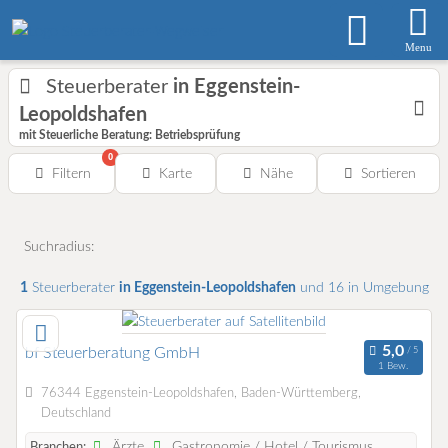
Menu
Steuerberater
in Eggenstein-
Leopoldshafen
mit Steuerliche Beratung: Betriebsprüfung
0
Filtern
Karte
Nähe
Sortieren
Suchradius:
1
Steuerberater
in Eggenstein-Leopoldshafen
und 16 in Umgebung
bf Steuerberatung GmbH
1 Bew.
76344 Eggenstein-Leopoldshafen, Baden-Württemberg,
Deutschland
Ärzte
Gastronomie / Hotel / Tourismus
Branchen: