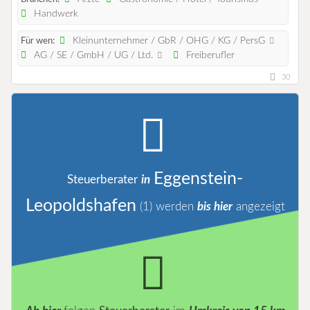
Handwerk
Kleinunternehmer / GbR / OHG / KG / PersG
Für wen:
AG / SE / GmbH / UG / Ltd.
Freiberufler
30
Eggenstein-
Steuerberater
in
Leopoldshafen
(1)
werden
bis hier
angezeigt