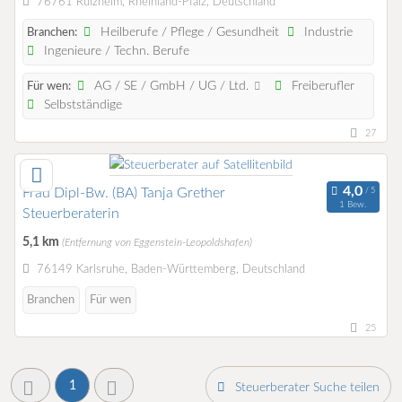
76761 Rülzheim, Rheinland-Pfalz, Deutschland
Heilberufe / Pflege / Gesundheit
Industrie
Branchen:
Ingenieure / Techn. Berufe
AG / SE / GmbH / UG / Ltd.
Freiberufler
Für wen:
Selbstständige
27
Frau Dipl-Bw. (BA) Tanja Grether
1 Bew.
Steuerberaterin
5,1 km
(Entfernung von Eggenstein-Leopoldshafen)
76149 Karlsruhe, Baden-Württemberg, Deutschland
Branchen
Für wen
25
1
Steuerberater Suche teilen