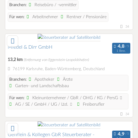
Reisebüro / -vermittler
Branchen:
Arbeitnehmer
Rentner / Pensionäre
Für wen:
34
Miedel & Dirr GmbH
1 Bew.
13,2 km
(Entfernung von Eggenstein-Leopoldshafen)
76199 Karlsruhe, Baden-Württemberg, Deutschland
Apotheker
Ärzte
Branchen:
Garten- und Landschaftsbau
Kleinunternehmer / GbR / OHG / KG / PersG
Für wen:
AG / SE / GmbH / UG / Ltd.
Freiberufler
34
Gehrlein & Kollegen GbR Steuerberater -