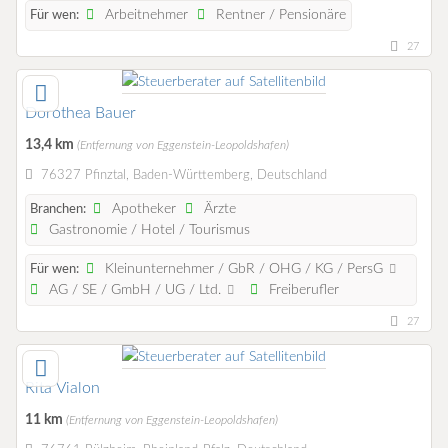
Arbeitnehmer
Rentner / Pensionäre
Für wen:
27
Dorothea Bauer
13,4 km
(Entfernung von Eggenstein-Leopoldshafen)
76327 Pfinztal, Baden-Württemberg, Deutschland
Apotheker
Ärzte
Branchen:
Gastronomie / Hotel / Tourismus
Kleinunternehmer / GbR / OHG / KG / PersG
Für wen:
AG / SE / GmbH / UG / Ltd.
Freiberufler
27
Rita Vialon
11 km
(Entfernung von Eggenstein-Leopoldshafen)