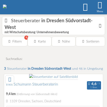
Menu
Steuerberater
in Dresden Südvorstadt-
West
mit Wirtschaftsberatung: Unternehmensbewertung
0
Filtern
Karte
Nähe
Sortieren
Suchradius:
3
Steuerberater
in Dresden Südvorstadt-West
und 46 in Umgebung
Ines Schumann Steuerberaterin
1 Bew.
9,4 km
(Entfernung von Südvorstadt-West)
1109 Dresden, Sachsen, Deutschland