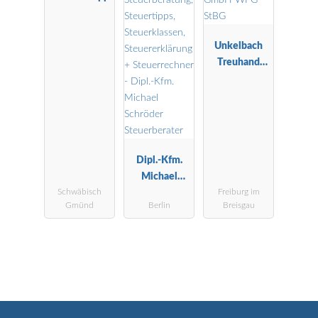
Unkelbach
Treuhand
GmbH WPG
StBG
Dipl.-Kfm.
Michael
Schwäbisch
Freiburg im
Schröder
Gmünd
Berlin
Breisgau
Steuerberater