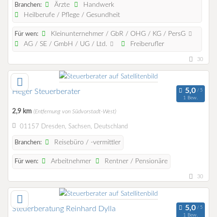
Ärzte
Handwerk
Branchen:
Heilberufe / Pflege / Gesundheit
Kleinunternehmer / GbR / OHG / KG / PersG
Für wen:
AG / SE / GmbH / UG / Ltd.
Freiberufler
30
Heger Steuerberater
1 Bew.
2,9 km
(Entfernung von Südvorstadt-West)
01157 Dresden, Sachsen, Deutschland
Reisebüro / -vermittler
Branchen:
Arbeitnehmer
Rentner / Pensionäre
Für wen:
30
Steuerberatung Reinhard Dylla
1 Bew.