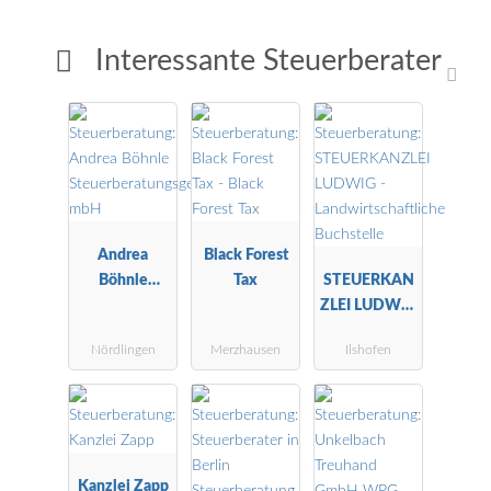
Interessante Steuerberater
Andrea
Black Forest
Böhnle
Tax
STEUERKAN
Steuerberatu
ZLEI LUDWIG
ngsgesellscha
-
Nördlingen
Merzhausen
Ilshofen
ft mbH
Landwirtscha
ftliche
Buchstelle
Kanzlei Zapp