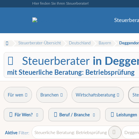
Hier finden Sie Ihren Steuerberater!
Steuerbera
Steuerberater-Übersicht
Deutschland
Bayern
Deggendor
Steuerberater
in Degge
mit Steuerliche Beratung: Betriebsprüfung
Für wen
Branchen
Wirtschaftsberatung
Ste
Für Wen?
Beruf / Branche
Leistungen
Steuerliche Beratung: Betriebsprüfung
Deggen
Aktive
Filter: