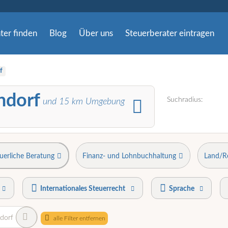
ter finden
Blog
Über uns
Steuerberater eintragen
f
ndorf
Suchradius:
und
15
km Umgebung
uerliche Beratung
Finanz- und Lohnbuchhaltung
Land/R
Internationales Steuerrecht
Sprache
dorf
alle Filter entfernen