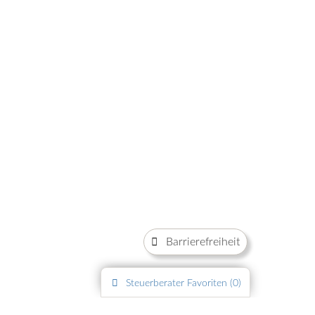
Barrierefreiheit
Steuerberater
Favoriten (
0
)