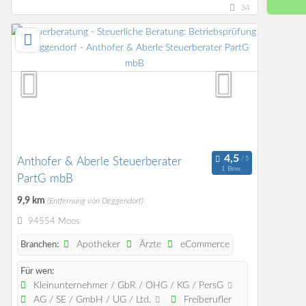
34
Anthofer & Aberle Steuerberater
1 Bew.
PartG mbB
9,9 km
(Entfernung von Deggendorf)
94554 Moos
Apotheker
Ärzte
eCommerce
Branchen:
Für wen:
Kleinunternehmer / GbR / OHG / KG / PersG
AG / SE / GmbH / UG / Ltd.
Freiberufler