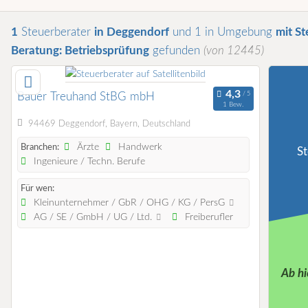
1
Steuerberater
in Deggendorf
und 1 in Umgebung
mit St
Beratung: Betriebsprüfung
gefunden
(von 12445)
Bauer Treuhand StBG mbH
1 Bew.
94469 Deggendorf, Bayern, Deutschland
Ärzte
Handwerk
Branchen:
St
Ingenieure / Techn. Berufe
Für wen:
Kleinunternehmer / GbR / OHG / KG / PersG
AG / SE / GmbH / UG / Ltd.
Freiberufler
Ab hi