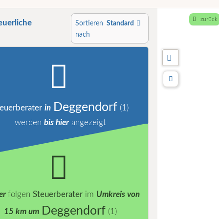
zurück
euerliche
Sortieren
Standard
nach
Deggendorf
euerberater
in
(1)
werden
bis hier
angezeigt
er
folgen
Steuerberater
im
Umkreis von
Deggendorf
15 km um
(1)