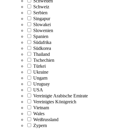
Schweden
Schweiz
Serbien
Singapur
Slowakei
Slowenien
Spanien
Südafrika
Südkorea
Thailand
Tschechien
Türkei
Ukraine
Ungarn
Uruguay
USA
Vereinigte Arabische Emirate
Vereinigtes Königreich
Vietnam
Wales
Weißrussland
Zypern