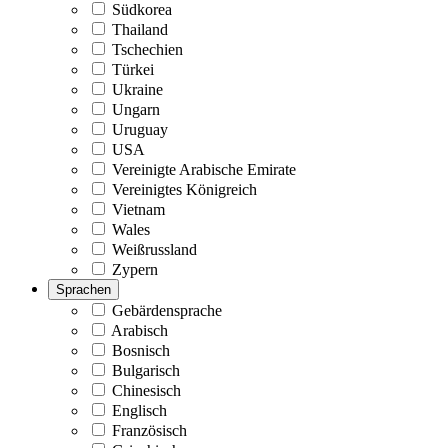
Südkorea
Thailand
Tschechien
Türkei
Ukraine
Ungarn
Uruguay
USA
Vereinigte Arabische Emirate
Vereinigtes Königreich
Vietnam
Wales
Weißrussland
Zypern
Sprachen
Gebärdensprache
Arabisch
Bosnisch
Bulgarisch
Chinesisch
Englisch
Französisch