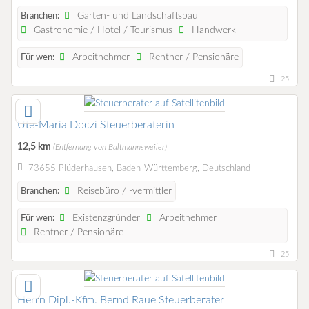
Garten- und Landschaftsbau
Branchen:
Gastronomie / Hotel / Tourismus
Handwerk
Arbeitnehmer
Rentner / Pensionäre
Für wen:
25
Ute-Maria Doczi Steuerberaterin
12,5 km
(Entfernung von Baltmannsweiler)
73655 Plüderhausen, Baden-Württemberg, Deutschland
Reisebüro / -vermittler
Branchen:
Existenzgründer
Arbeitnehmer
Für wen:
Rentner / Pensionäre
25
Herrn Dipl.-Kfm. Bernd Raue Steuerberater