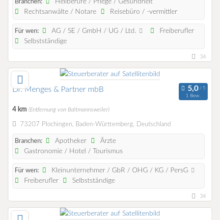
Heilberufe / Pflege / Gesundheit
Branchen:
Rechtsanwälte / Notare
Reisebüro / -vermittler
AG / SE / GmbH / UG / Ltd.
Freiberufler
Für wen:
Selbstständige
34
Dr. Menges & Partner mbB
1 Bew.
4 km
(Entfernung von Baltmannsweiler)
73207 Plochingen, Baden-Württemberg, Deutschland
Apotheker
Ärzte
Branchen:
Gastronomie / Hotel / Tourismus
Kleinunternehmer / GbR / OHG / KG / PersG
Für wen:
Freiberufler
Selbstständige
34