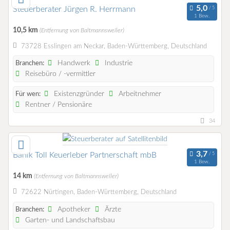
Steuerberater Jürgen R. Herrmann
1 Bew.
10,5 km
(Entfernung von Baltmannsweiler)
73728 Esslingen am Neckar, Baden-Württemberg, Deutschland
Handwerk
Industrie
Branchen:
Reisebüro / -vermittler
Existenzgründer
Arbeitnehmer
Für wen:
Rentner / Pensionäre
34
Banik Toll Keuerleber Partnerschaft mbB
1 Bew.
14 km
(Entfernung von Baltmannsweiler)
72622 Nürtingen, Baden-Württemberg, Deutschland
Apotheker
Ärzte
Branchen:
Garten- und Landschaftsbau