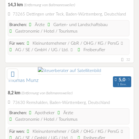
14,3 km
(Entfernung von Baltmannsweiler)
73265 Dettingen unter Teck, Baden-Württemberg, Deutschland
Ärzte
Garten- und Landschaftsbau
Branchen:
Gastronomie / Hotel / Tourismus
Kleinunternehmer / GbR / OHG / KG / PersG
Für wen:
AG / SE / GmbH / UG / Ltd.
Freiberufler
32
Thomas Munz
1 Bew.
8,2 km
(Entfernung von Baltmannsweiler)
73630 Remshalden, Baden-Württemberg, Deutschland
Apotheker
Ärzte
Branchen:
Gastronomie / Hotel / Tourismus
Kleinunternehmer / GbR / OHG / KG / PersG
Für wen:
AG / SE / GmbH / UG / Ltd.
Freiberufler