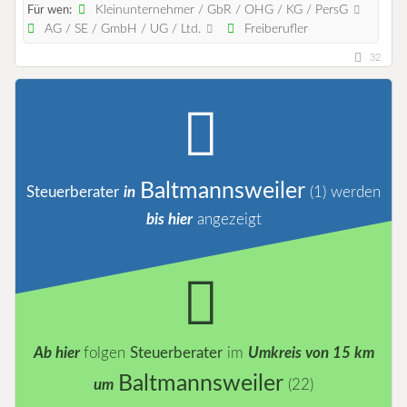
Kleinunternehmer / GbR / OHG / KG / PersG
Für wen:
AG / SE / GmbH / UG / Ltd.
Freiberufler
32
Baltmannsweiler
Steuerberater
in
(1)
werden
bis hier
angezeigt
Ab hier
folgen
Steuerberater
im
Umkreis von 15 km
Baltmannsweiler
um
(22)