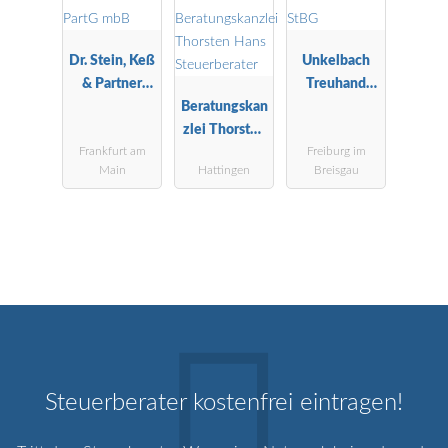
Dr. Stein, Keß
Unkelbach
& Partner
Treuhand
Steuerberater
Beratungskan
GmbH WPG
PartG mbB
zlei Thorsten
StBG
Frankfurt am
Freiburg im
Hans
Main
Hattingen
Breisgau
Steuerberater
Steuerberater kostenfrei eintragen!