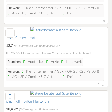
Kleinunternehmer / GbR / OHG / KG / PersG
Für wen:
AG / SE / GmbH / UG / Ltd.
Freiberufler
30
Joos Steuerberater
12,7 km
(Entfernung von Baltmannsweiler)
73655 Plüderhausen, Baden-Württemberg, Deutschland
Apotheker
Ärzte
Handwerk
Branchen:
Kleinunternehmer / GbR / OHG / KG / PersG
Für wen:
AG / SE / GmbH / UG / Ltd.
Freiberufler
27
Dipl. Kffr. Silke Hartwich
10,4 km
(Entfernung von Baltmannsweiler)