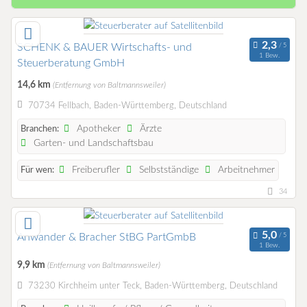
SCHENK & BAUER Wirtschafts- und
1 Bew.
Steuerberatung GmbH
14,6 km
(Entfernung von Baltmannsweiler)
70734 Fellbach, Baden-Württemberg, Deutschland
Apotheker
Ärzte
Branchen:
Garten- und Landschaftsbau
Freiberufler
Selbstständige
Arbeitnehmer
Für wen:
34
Anwander & Bracher StBG PartGmbB
1 Bew.
9,9 km
(Entfernung von Baltmannsweiler)
73230 Kirchheim unter Teck, Baden-Württemberg, Deutschland