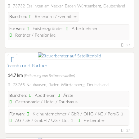
73732 Esslingen am Neckar, Baden-Württemberg, Deutschland
Reisebüro / -vermittler
Branchen:
Existenzgründer
Arbeitnehmer
Für wen:
Rentner / Pensionäre
27
Lamm und Partner
14,7 km
(Entfernung von Baltmannsweiler)
73765 Neuhausen, Baden-Württemberg, Deutschland
Apotheker
Ärzte
Branchen:
Gastronomie / Hotel / Tourismus
Kleinunternehmer / GbR / OHG / KG / PersG
Für wen:
AG / SE / GmbH / UG / Ltd.
Freiberufler
27