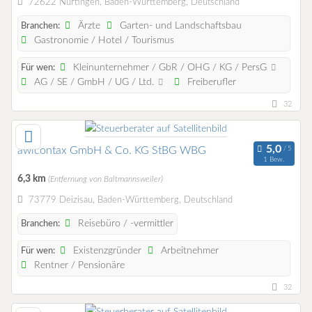
72622 Nürtingen, Baden-Württemberg, Deutschland
Ärzte
Garten- und Landschaftsbau
Branchen:
Gastronomie / Hotel / Tourismus
Kleinunternehmer / GbR / OHG / KG / PersG
Für wen:
AG / SE / GmbH / UG / Ltd.
Freiberufler
32
awicontax GmbH & Co. KG StBG WBG
1 Bew.
6,3 km
(Entfernung von Baltmannsweiler)
73779 Deizisau, Baden-Württemberg, Deutschland
Reisebüro / -vermittler
Branchen:
Existenzgründer
Arbeitnehmer
Für wen:
Rentner / Pensionäre
32