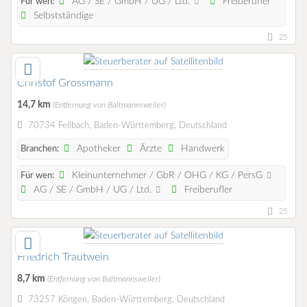
AG / SE / GmbH / UG / Ltd.
Freiberufler
Für wen:
Selbstständige
25
Christof Grossmann
14,7 km
(Entfernung von Baltmannsweiler)
70734 Fellbach, Baden-Württemberg, Deutschland
Apotheker
Ärzte
Handwerk
Branchen:
Kleinunternehmer / GbR / OHG / KG / PersG
Für wen:
AG / SE / GmbH / UG / Ltd.
Freiberufler
25
Friedrich Trautwein
8,7 km
(Entfernung von Baltmannsweiler)
73257 Köngen, Baden-Württemberg, Deutschland