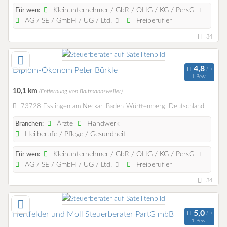
Kleinunternehmer / GbR / OHG / KG / PersG
Für wen:
AG / SE / GmbH / UG / Ltd.
Freiberufler
34
Diplom-Ökonom Peter Bürkle
1 Bew.
10,1 km
(Entfernung von Baltmannsweiler)
73728 Esslingen am Neckar, Baden-Württemberg, Deutschland
Ärzte
Handwerk
Branchen:
Heilberufe / Pflege / Gesundheit
Kleinunternehmer / GbR / OHG / KG / PersG
Für wen:
AG / SE / GmbH / UG / Ltd.
Freiberufler
34
Hertfelder und Moll Steuerberater PartG mbB
1 Bew.