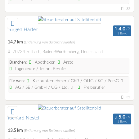
32
Jürgen Härter
1 Bew.
14,7 km
(Entfernung von Baltmannsweiler)
70734 Fellbach, Baden-Württemberg, Deutschland
Apotheker
Ärzte
Branchen:
Ingenieure / Techn. Berufe
Kleinunternehmer / GbR / OHG / KG / PersG
Für wen:
AG / SE / GmbH / UG / Ltd.
Freiberufler
32
Richard Nestel
1 Bew.
13,5 km
(Entfernung von Baltmannsweiler)