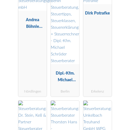
Dirk Potrafke
Andrea
Böhnle
Steuerberatu
ngsgesellscha
ft mbH
Dipl.-Kfm.
Michael
Schröder
Nördlingen
Berlin
Erkelenz
Steuerberater