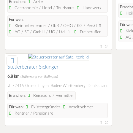
Ärzte
Branchen:
Branche
Gastronomie / Hotel / Tourismus
Handwerk
Heil
Für wen:
Für wen
Kleinunternehmer / GbR / OHG / KG / PersG
Klei
AG / SE / GmbH / UG / Ltd.
Freiberufler
AG /
34
Steuerberater Sickinger
6,8 km
(Entfernung von Balingen)
72415 Grosselfingen, Baden-Württemberg, Deutschland
Reisebüro / -vermittler
Branchen:
Existenzgründer
Arbeitnehmer
Für wen:
Rentner / Pensionäre
25