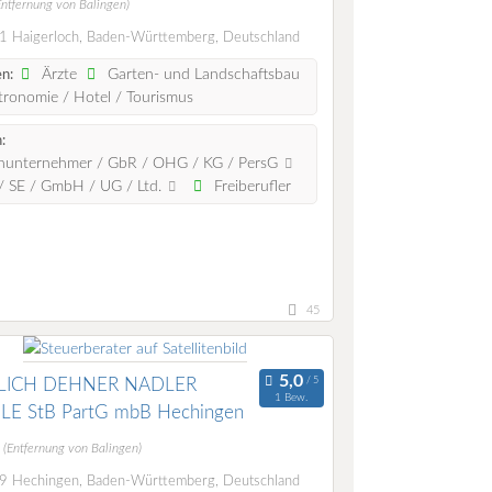
Entfernung von Balingen)
 Haigerloch, Baden-Württemberg, Deutschland
Ärzte
Garten- und Landschaftsbau
n:
ronomie / Hotel / Tourismus
:
nunternehmer / GbR / OHG / KG / PersG
 SE / GmbH / UG / Ltd.
Freiberufler
45
LICH DEHNER NADLER
1 Bew.
LE StB PartG mbB Hechingen
m
(Entfernung von Balingen)
 Hechingen, Baden-Württemberg, Deutschland