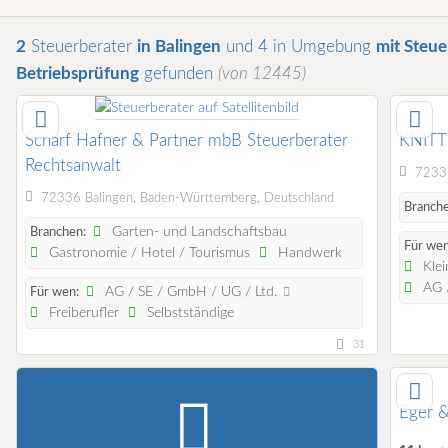
2
Steuerberater
in Balingen
und 4 in Umgebung
mit Steue
Betriebsprüfung
gefunden
(von 12445)
Scharf Hafner & Partner mbB Steuerberater
KNITT
Rechtsanwalt
72336
72336 Balingen, Baden-Württemberg, Deutschland
Branche
Garten- und Landschaftsbau
Branchen:
Für wen
Gastronomie / Hotel / Tourismus
Handwerk
Klei
AG /
AG / SE / GmbH / UG / Ltd.
Für wen:
Freiberufler
Selbstständige
31
Eger &