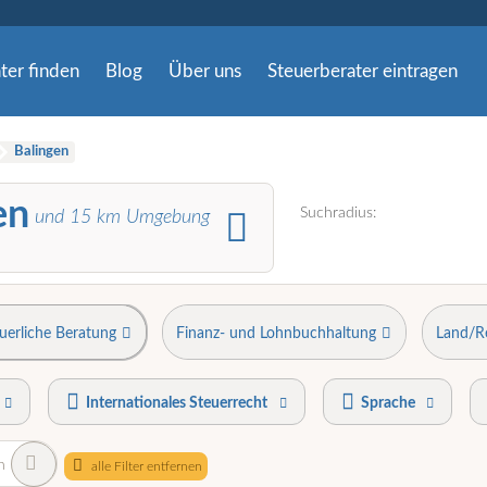
ter finden
Blog
Über uns
Steuerberater eintragen
Balingen
en
Suchradius:
und
15
km Umgebung
uerliche Beratung
Finanz- und Lohnbuchhaltung
Land/R
Internationales Steuerrecht
Sprache
n
alle Filter entfernen