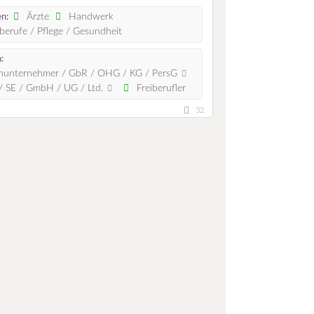
Ärzte
Handwerk
n:
berufe / Pflege / Gesundheit
:
nunternehmer / GbR / OHG / KG / PersG
 SE / GmbH / UG / Ltd.
Freiberufler
32