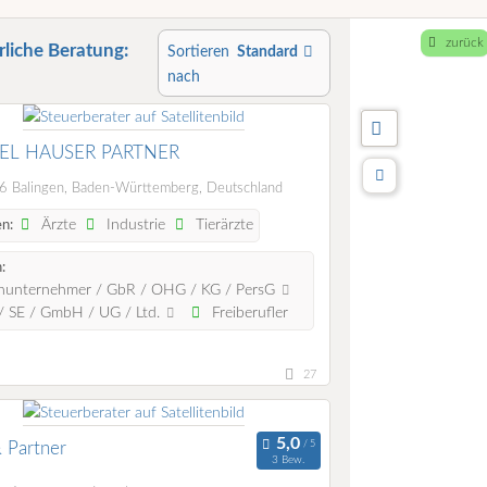
zurück
rliche Beratung:
Sortieren
Standard
nach
EL HAUSER PARTNER
 Balingen, Baden-Württemberg, Deutschland
Ärzte
Industrie
Tierärzte
n:
:
nunternehmer / GbR / OHG / KG / PersG
 SE / GmbH / UG / Ltd.
Freiberufler
27
 Partner
3 Bew.