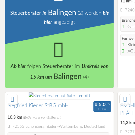
11 km
(
72401
Balingen
Steuerberater
in
(2)
werden
bis
Branche
hier
angezeigt
Gast
Für wen
Klei
AG /
Ab hier
folgen
Steuerberater
im
Umkreis von
Balingen
15 km um
(4)
Siegfried Kiener StBG mbH
FRÖH
1 Bew.
PFÄFF
10,3 km
(Entfernung von Balingen)
11,3 k
72355 Schömberg, Baden-Württemberg, Deutschland
72379