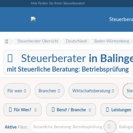
Hier finden Sie Ihren Steuerberater!
Steuerbera
Steuerberater-Übersicht
Deutschland
Baden-Württemberg
Steuerberater
in Baling
mit Steuerliche Beratung: Betriebsprüfung
Für wen
Branchen
Wirtschaftsberatung
Ste
Für Wen?
Beruf / Branche
Leistungen
Steuerliche Beratung: Betriebsprüfung
Balinge
Aktive
Filter: