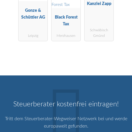
Kanzlei Zapp
Gonze &
Schüttler AG
Black Forest
Tax
Schwäbisch
Leipzig
Merzhausen
Gmünd
Steuerberater kostenfrei eintragen!
Tritt dem Steuerberater-Wegweiser Netzwerk bei und werde
europaweit gefunden.