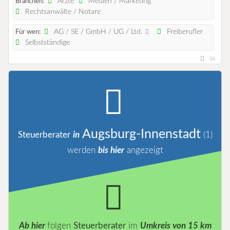
Ärzte
Medien / Marketing
Branchen:
Rechtsanwälte / Notare
AG / SE / GmbH / UG / Ltd.
Freiberufler
Für wen:
Selbstständige
34
Augsburg-Innenstadt
Steuerberater
in
(1)
werden
bis hier
angezeigt
Ab hier
folgen
Steuerberater
im
Umkreis von 15 km