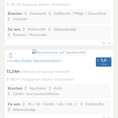
86150 Augsburg, Bayern, Deutschland
Handwerk
Heilberufe / Pflege / Gesundheit
Branchen:
Industrie
Freiberufler
Selbstständige
Für wen:
Rentner / Pensionäre
36
Monika Kukla Steuerberaterin
1 Bew.
11,2 km
(Entfernung von Augsburg-Innenstadt)
86343 Königsbrunn, Bayern, Deutschland
Apotheker
Ärzte
Branchen:
Garten- und Landschaftsbau
AG / SE / GmbH / UG / Ltd.
Freiberufler
Für wen:
Selbstständige