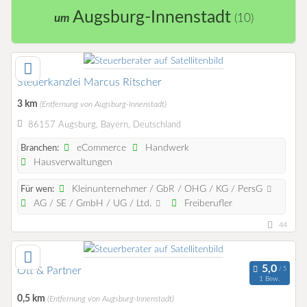
Augsburg-Innenstadt
um
(10)
Steuerkanzlei Marcus Ritscher
3 km
(Entfernung von Augsburg-Innenstadt)
86157 Augsburg, Bayern, Deutschland
eCommerce
Handwerk
Branchen:
Hausverwaltungen
Kleinunternehmer / GbR / OHG / KG / PersG
Für wen:
AG / SE / GmbH / UG / Ltd.
Freiberufler
44
Ott & Partner
1 Bew.
0,5 km
(Entfernung von Augsburg-Innenstadt)