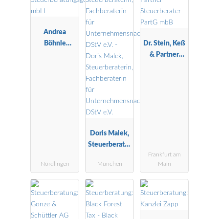
Andrea
Böhnle
Dr. Stein, Keß
Steuerberatu
& Partner
ngsgesellscha
Steuerberater
ft mbH
PartG mbB
Doris Malek,
Steuerberater
Frankfurt am
in,
Nördlingen
München
Main
Fachberaterin
für
Unternehmen
snachfolge
DStV e.V.