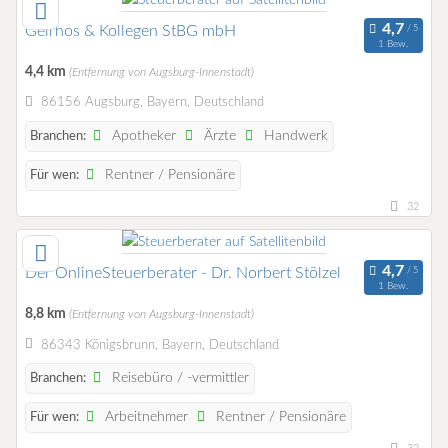
Geirhos & Kollegen StBG mbH
1 Bew.
4,4 km
(Entfernung von Augsburg-Innenstadt)
86156 Augsburg, Bayern, Deutschland
Apotheker
Ärzte
Handwerk
Branchen:
Rentner / Pensionäre
Für wen:
32
Der OnlineSteuerberater - Dr. Norbert Stölzel
1 Bew.
8,8 km
(Entfernung von Augsburg-Innenstadt)
86343 Königsbrunn, Bayern, Deutschland
Reisebüro / -vermittler
Branchen:
Arbeitnehmer
Rentner / Pensionäre
Für wen: