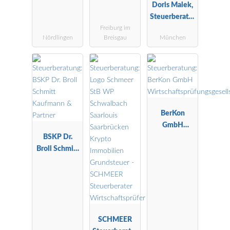
Doris Malek,
Steuerberater
Freiburg im
in,
Nördlingen
Breisgau
München
Fachberaterin
für
Unternehmen
snachfolge
DStV e.V.
BerKon
GmbH
BSKP Dr.
Wirtschaftspr
Broll Schmitt
üfungsgesells
Kaufmann &
chaft
Partner
SCHMEER