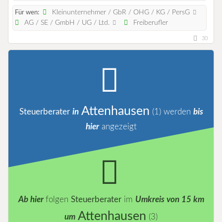
Kleinunternehmer / GbR / OHG / KG / PersG
Für wen:
AG / SE / GmbH / UG / Ltd.
Freiberufler
30
Attenhausen
Steuerberater
in
(1)
werden
bis
hier
angezeigt
Ab hier
folgen
Steuerberater
im
Umkreis von 15 km
Attenhausen
um
(3)