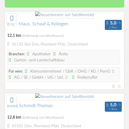
ETL - Maus, Schaaf & Kollegen
1 Bew.
12,1 km
(Entfernung von Attenhausen)
56130 Bad Ems, Rheinland-Pfalz, Deutschland
Apotheker
Ärzte
Branchen:
Garten- und Landschaftsbau
Kleinunternehmer / GbR / OHG / KG / PersG
Für wen:
AG / SE / GmbH / UG / Ltd.
Freiberufler
32
Eilika Schmidt-Thomas
1 Bew.
12,8 km
(Entfernung von Attenhausen)
65582 Diez, Rheinland-Pfalz, Deutschland