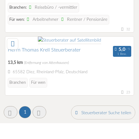
Reisebüro / -vermittler
Branchen:
Arbeitnehmer
Rentner / Pensionäre
Für wen:
32
Herrn Thomas Krell Steuerberater
1 Bew.
13,5 km
(Entfernung von Attenhausen)
65582 Diez, Rheinland-Pfalz, Deutschland
Branchen
Für wen
23
1
Steuerberater Suche teilen