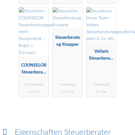
Steuerberatu
ng Knupper
Vellaris
Steuerberatu
COUNSELOR
ngsgesellscha
Steuerberatu
ft mbH & Co.
ngsgesellscha
KG
Norderstedt
Hamburg
Hamburg
ft mbH,
14.2 km
14.3 km
0.1 km
Norderstedt -
Ralph J.
Schnaars
Eigenschaften Steuerberater