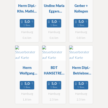
Herrn Dipl.-
Undine Maria
Gerber +
Kfm. Mathias
Eggers
Kollegen
Christmann
Steuerberater
Steuerberater
in
1 Bew.
1 Bew.
1 Bew.
Hamburg
Hamburg
Hamburg
0.6 km
0.6 km
0.8 km
Herrn
BDT
Herrn Dipl.-
Wolfgang
HANSETREU
Betriebsw.
Bruhns
GMBH StBG
Jürgen
Steuerberater
Reimers
1 Bew.
1 Bew.
1 Bew.
Steuerberater
Hamburg
Hamburg
Hamburg
1.8 km
2.5 km
2.5 km