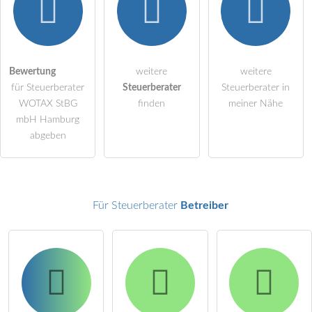
Hiermit akzeptiere ich die
AGB
.
Die
Datenschutzerklärung
habe ich zur Kenntnis genommen.
öffentliche Frage stellen
Bewertung
weitere
weitere
Abbrechen
für Steuerberater
Steuerberater
Steuerberater in
Hinweis:
Bitte beachten Sie, öffentliche Fragen sind
für alle
WOTAX StBG
finden
meiner Nähe
Besucher sichtbar
.
mbH Hamburg
abgeben
Klicken Sie hier um eine
individuelle Frage
an den
Steuerberater-Eintrag zu stellen
.
Für Steuerberater
Betreiber