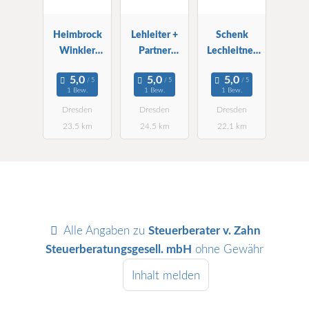
Heimbrock
Lehleiter +
Schenk
Winkler
Partner
Lechleitner
Wirtschafts-
Treuhand AG
Krösch RA
und StBG
StBG
StB
1 Bew.
1 Bew.
1 Bew.
mbH
Dresden
Dresden
Dresden
Dresden
23.5 km
24.5 km
22.1 km
Alle Angaben zu
Steuerberater v. Zahn
Steuerberatungsgesell. mbH
ohne Gewähr
Inhalt melden