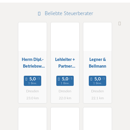
Beliebte Steuerberater
Herrn Dipl.-
Lehleiter +
Legner &
Betriebsw.
Partner
Bellmann
Burkhard
Treuhand
Schmeinck
Dresden
1 Bew.
1 Bew.
1 Bew.
Steuerberater
Dresden
Dresden
Dresden
23.0 km
22.0 km
22.1 km