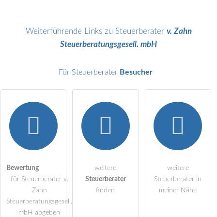
Name
Weiterführende Links zu Steuerberater
v. Zahn
Steuerberatungsgesell. mbH
E-Mail-Adresse (wird nicht veröffentlicht)
Für Steuerberater
Besucher
Hiermit akzeptiere ich die
AGB
.
Die
Datenschutzerklärung
habe ich zur Kenntnis genommen.
öffentliche Frage stellen
Bewertung
weitere
weitere
Abbrechen
für Steuerberater v.
Steuerberater
Steuerberater in
Hinweis:
Bitte beachten Sie, öffentliche Fragen sind
für alle
Zahn
finden
meiner Nähe
Besucher sichtbar
.
Steuerberatungsgesell.
mbH abgeben
Klicken Sie hier um eine
individuelle Frage
an den