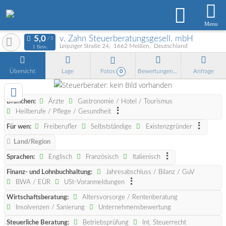
Menu
v. Zahn Steuerberatungsgesell. mbH
Leipziger Straße 24
1662
Meißen
Deutschland
1 Bew.
Übersicht
Lage
Fotos
Bewertungen
Anfrage
0
Branchen:
Ärzte
Gastronomie / Hotel / Tourismus
Heilberufe / Pflege / Gesundheit
Für wen:
Freiberufler
Selbstständige
Existenzgründer
Land/Region
Sprachen:
Englisch
Französisch
Italienisch
Finanz- und Lohnbuchhaltung:
Jahresabschluss / Bilanz / GuV
BWA / EÜR
USt-Voranmeldungen
Wirtschaftsberatung:
Altersvorsorge / Rentenberatung
Insolvenzen / Sanierung
Unternehmensbewertung
Steuerliche Beratung:
Betriebsprüfung
Int. Steuerrecht