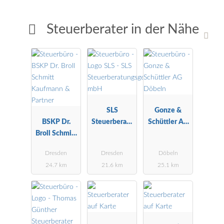
Steuerberater in der Nähe
SLS
Gonze &
BSKP Dr.
Steuerberatu
Schüttler AG
Broll Schmitt
ngsgesellscha
Döbeln
Kaufmann &
ft mbH
Dresden
Dresden
Döbeln
Partner
24.7 km
21.6 km
25.1 km