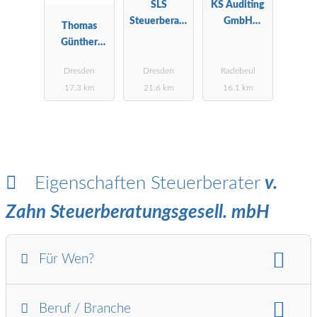
SLS
KS Auditing
Steuerberatu
GmbH
Thomas
ngsgesellscha
Wirtschaftspr
Günther
ft mbH
üfungsgesells
Steuerberater
chaft
Dresden
Dresden
Radebeul
17.3 km
21.6 km
16.1 km
Eigenschaften Steuerberater
v.
Zahn Steuerberatungsgesell. mbH
Für Wen?
Für wen:
Beruf / Branche
Freiberufler
Selbstständige
Existenzgründer