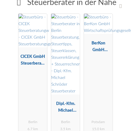
Steuerberater in der Nähe
BerKon
GmbH
CICEK GmbH
Wirtschaftspr
Steuerberatu
üfungsgesells
ngsgesellscha
chaft
ft
Dipl.-Kfm.
Michael
Schröder
Berlin
Berlin
Potsdam
Steuerberater
6.7 km
3.5 km
15.0 km