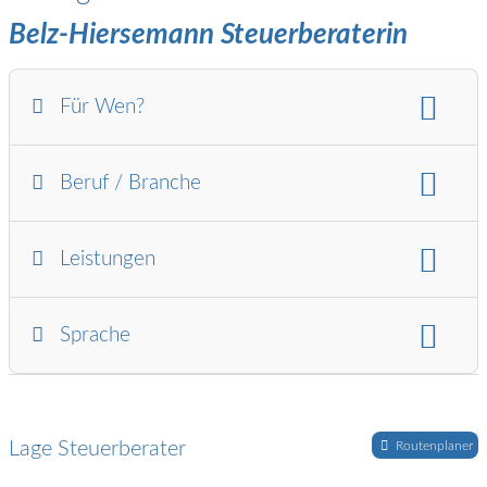
Belz-Hiersemann Steuerberaterin
Für Wen?
Für wen:
Arbeitnehmer
Rentner / Pensionäre
Beruf / Branche
Branchen:
Reisebüro / -vermittler
Leistungen
Wirtschaftsberatung:
Sprache
Nachfolgeberatung
Unternehmensbewertung
Steuerliche Beratung:
Sprachen:
Englisch
Betriebsprüfung
Immobilien / Vermietung
Int. Steuerrecht
Einkommensteuer
Lage Steuerberater
Routenplaner
Erbschaft / Schenkung