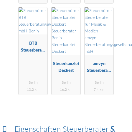
BTB
Steuerberatu
ngsgesellscha
ft mbH Berlin
Steuerkanzlei
amvyn
Deckert
Steuerberatu
ngsgesellscha
Berlin
Berlin
Berlin
ft mbH
10.2 km
16.2 km
7.4 km
Eigenschaften Steuerberater
S.