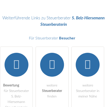
Name
Weiterführende Links zu Steuerberater
S. Belz-Hiersemann
Steuerberaterin
E-Mail-Adresse (wird nicht veröffentlicht)
Für Steuerberater
Besucher
Hiermit akzeptiere ich die
AGB
.
Die
Datenschutzerklärung
habe ich zur Kenntnis genommen.
öffentliche Frage stellen
Bewertung
weitere
weitere
Abbrechen
für Steuerberater
Steuerberater
Steuerberater in
Hinweis:
Bitte beachten Sie, öffentliche Fragen sind
für alle
S. Belz-
finden
meiner Nähe
Besucher sichtbar
.
Hiersemann