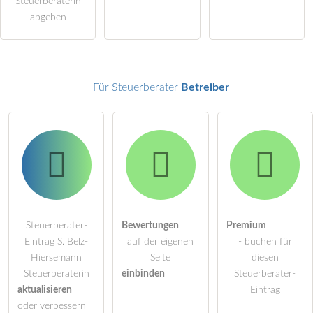
Steuerberaterin
Klicken Sie hier um eine
individuelle Frage
an den
abgeben
Steuerberater-Eintrag zu stellen
.
Für Steuerberater
Betreiber
Steuerberater-
Bewertungen
Premium
Eintrag S. Belz-
auf der eigenen
- buchen für
Hiersemann
Seite
diesen
Steuerberaterin
einbinden
Steuerberater-
aktualisieren
Eintrag
oder verbessern