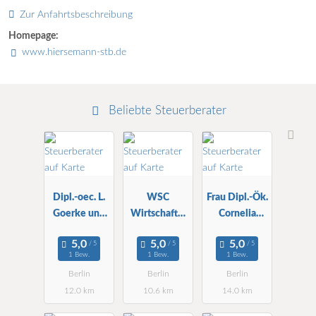
Zur Anfahrtsbeschreibung
Homepage:
www.hiersemann-stb.de
Beliebte Steuerberater
Dipl.-oec. L.
WSC
Frau Dipl.-Ök.
Goerke und
Wirtschafts-
Cornelia
Partner StBG
und StBG
Ritter
mbH
mbH ZNL
Steuerberater
1 Bew.
1 Bew.
1 Bew.
in
Berlin
Berlin
Berlin
12.0 km
10.6 km
14.0 km