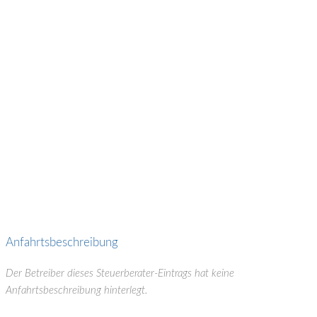
Finanz- und Lohnbuchhaltung:
Jahresabschluss / Bilanz / GuV
BWA / EÜR
USt-Voranmeldungen
Buchführung
Controlling
Lohnbuchhaltung
Anfahrtsbeschreibung
Der Betreiber dieses Steuerberater-Eintrags hat keine
Anfahrtsbeschreibung hinterlegt.