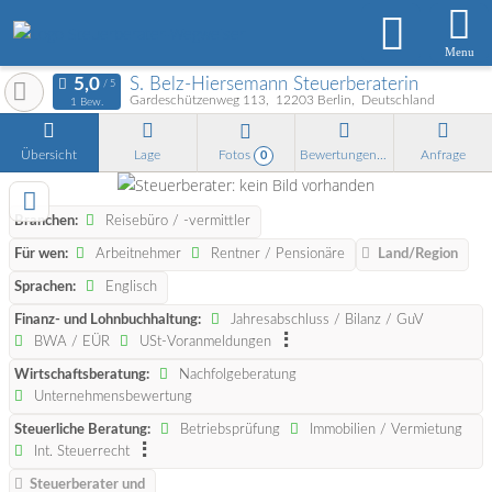
Menu
S. Belz-Hiersemann Steuerberaterin
Gardeschützenweg 113
12203
Berlin
Deutschland
1 Bew.
Übersicht
Lage
Fotos
Bewertungen
Anfrage
0
Branchen:
Reisebüro / -vermittler
Für wen:
Arbeitnehmer
Rentner / Pensionäre
Land/Region
Sprachen:
Englisch
Finanz- und Lohnbuchhaltung:
Jahresabschluss / Bilanz / GuV
BWA / EÜR
USt-Voranmeldungen
Wirtschaftsberatung:
Nachfolgeberatung
Unternehmensbewertung
Steuerliche Beratung:
Betriebsprüfung
Immobilien / Vermietung
Int. Steuerrecht
Steuerberater und