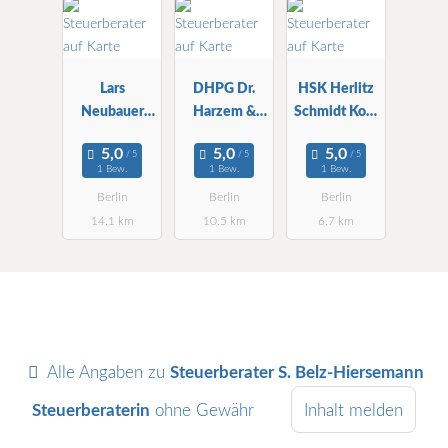
Lars
DHPG Dr.
HSK Herlitz
Neubauer
Harzem &
Schmidt Kopf
Steuerberater
Partner mbB
WPG StBG
, WP
WPG StBG
1 Bew.
1 Bew.
1 Bew.
Berlin
Berlin
Berlin
Berlin
14.1 km
10.5 km
6.7 km
Alle Angaben zu
Steuerberater S. Belz-Hiersemann
Steuerberaterin
ohne Gewähr
Inhalt melden