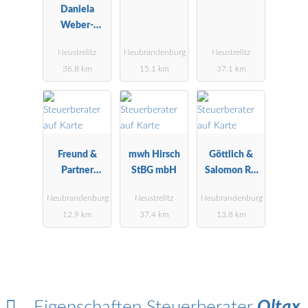
Neubrandenb
& Stolz StBG
Daniela
urg
mbH
Weber-
Müggenburg
Neustrelitz
Neubrandenburg
Neustrelitz
36.8 km
15.1 km
37.1 km
Freund &
mwh Hirsch
Göttlich &
Partner
StBG mbH
Salomon RA
GmbH
StB
Neubrandenburg
Neustrelitz
Neubrandenburg
12.9 km
37.4 km
13.8 km
Eigenschaften Steuerberater
Oltax