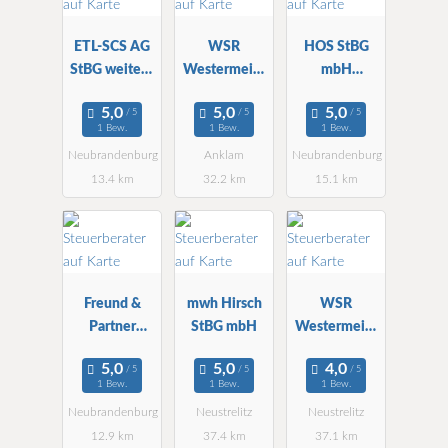
ETL-SCS AG
WSR
HOS StBG
StBG weitere
Westermeier
mbH
Beratungsstel
& Stolz StBG
Neubrandenb
le
mbH Anklam
urg
1 Bew.
1 Bew.
1 Bew.
Neubrandenburg
Anklam
Neubrandenburg
13.4 km
32.2 km
15.1 km
Freund &
mwh Hirsch
WSR
Partner
StBG mbH
Westermeier
GmbH
& Stolz StBG
mbH
1 Bew.
1 Bew.
1 Bew.
Neubrandenburg
Neustrelitz
Neustrelitz
12.9 km
37.4 km
37.1 km