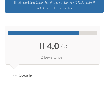
Steuerbüro
Oltax Treuhand GmbH StBG Datzetal/OT
Sadelkow
jetzt bewerten
4,0
/ 5
2 Bewertungen
Google
via: