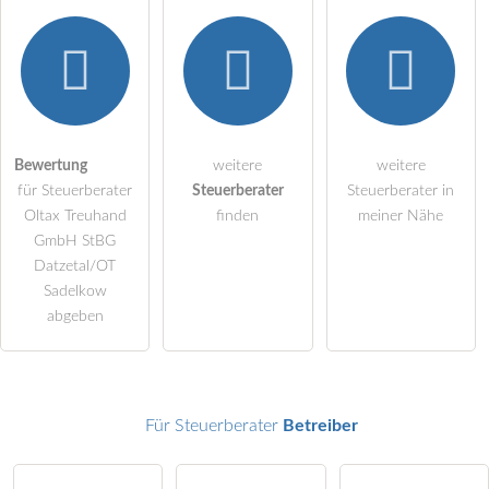
Hiermit akzeptiere ich die
AGB
.
Die
Datenschutzerklärung
habe ich zur Kenntnis genommen.
öffentliche Frage stellen
Bewertung
weitere
weitere
Abbrechen
für Steuerberater
Steuerberater
Steuerberater in
Hinweis:
Bitte beachten Sie, öffentliche Fragen sind
für alle
Oltax Treuhand
finden
meiner Nähe
Besucher sichtbar
.
GmbH StBG
Datzetal/OT
Klicken Sie hier um eine
individuelle Frage
an den
Sadelkow
Steuerberater-Eintrag zu stellen
.
abgeben
Für Steuerberater
Betreiber