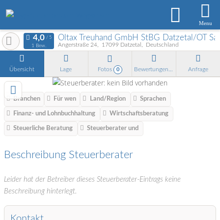
Menu
Oltax Treuhand GmbH StBG Datzetal/OT Sa
Angerstraße 24
17099
Datzetal
Deutschland
1 Bew.
Übersicht
Lage
Fotos
Bewertungen
Anfrage
0
Branchen
Für wen
Land/Region
Sprachen
Finanz- und Lohnbuchhaltung
Wirtschaftsberatung
Steuerliche Beratung
Steuerberater und
Beschreibung Steuerberater
Leider hat der Betreiber dieses Steuerberater-Eintrags keine
Beschreibung hinterlegt.
Kontakt