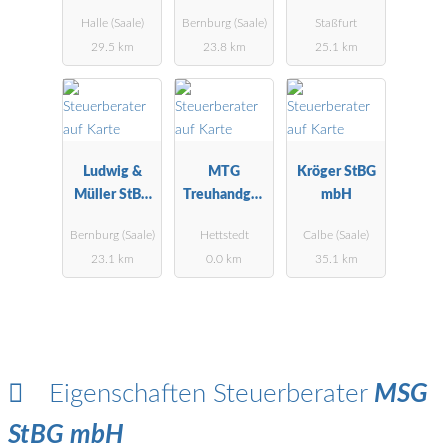
(FH) Gerald
Schunke
Halle (Saale)
Bernburg (Saale)
Staßfurt
Herrmann
29.5 km
23.8 km
25.1 km
Steuerberater
Ludwig &
MTG
Kröger StBG
Müller StBG
Treuhandges
mbH
mbH
ellschaft mbH
Bernburg (Saale)
Hettstedt
Calbe (Saale)
StBG
23.1 km
0.0 km
35.1 km
Eigenschaften Steuerberater
MSG
StBG mbH