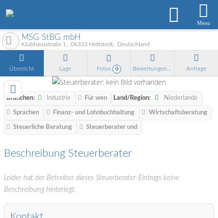
Menu
MSG StBG mbH
Klubhausstraße 1
06333
Hettstedt
Deutschland
Übersicht
Lage
Fotos
Bewertungen
Anfrage
0
Branchen:
Industrie
Für wen
Land/Region:
Niederlande
Sprachen
Finanz- und Lohnbuchhaltung
Wirtschaftsberatung
Steuerliche Beratung
Steuerberater und
Beschreibung Steuerberater
Leider hat der Betreiber dieses Steuerberater-Eintrags keine
Beschreibung hinterlegt.
Kontakt