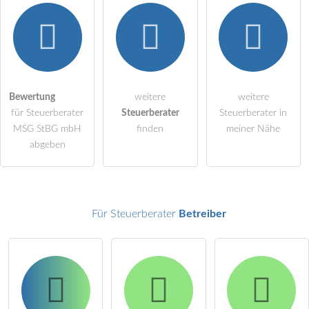
Hiermit akzeptiere ich die
AGB
.
Die
Datenschutzerklärung
habe ich zur Kenntnis genommen.
Bewertung
weitere
weitere
für Steuerberater
Steuerberater
Steuerberater in
öffentliche Frage stellen
Abbrechen
MSG StBG mbH
finden
meiner Nähe
Hinweis:
Bitte beachten Sie, öffentliche Fragen sind
für alle
abgeben
Besucher sichtbar
.
Klicken Sie hier um eine
individuelle Frage
an den
Steuerberater-Eintrag zu stellen
.
Für Steuerberater
Betreiber