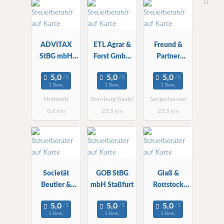
ADVITAX
ETL Agrar &
Freund &
StBG mbH
Forst GmbH
Partner
ZNL
StBG ZNL
GmbH StBG
Hettstedt
Bernburg
ZNL
1 Bew.
1 Bew.
1 Bew.
Sangerhause
Hettstedt
Bernburg (Saale)
Sangerhausen
n
0.6 km
23.5 km
23.5 km
Societät
GOB StBG
Glaß &
Beutler &
mbH Staßfurt
Rottstock
Wernecke
Rechtsanwalt
s- &
1 Bew.
1 Bew.
1 Bew.
Steuerkanzlei