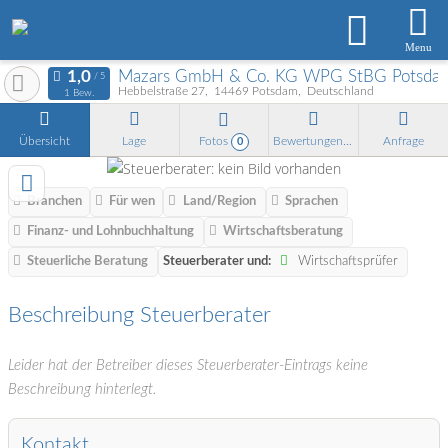
Menu
Mazars GmbH & Co. KG WPG StBG Potsda
Hebbelstraße 27
14469
Potsdam
Deutschland
1 Bew.
Übersicht
Lage
Fotos
Bewertungen
Anfrage
0
Branchen
Für wen
Land/Region
Sprachen
Finanz- und Lohnbuchhaltung
Wirtschaftsberatung
Steuerliche Beratung
Steuerberater und:
Wirtschaftsprüfer
Beschreibung Steuerberater
Leider hat der Betreiber dieses Steuerberater-Eintrags keine
Beschreibung hinterlegt.
Kontakt