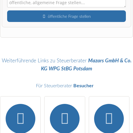
öffentliche Frage stellen
Vorname
Name
Weiterführende Links zu Steuerberater
Mazars GmbH & Co.
KG WPG StBG Potsdam
E-Mail-Adresse (wird nicht veröffentlicht)
Für Steuerberater
Besucher
Hiermit akzeptiere ich die
AGB
.
Die
Datenschutzerklärung
habe ich zur Kenntnis genommen.