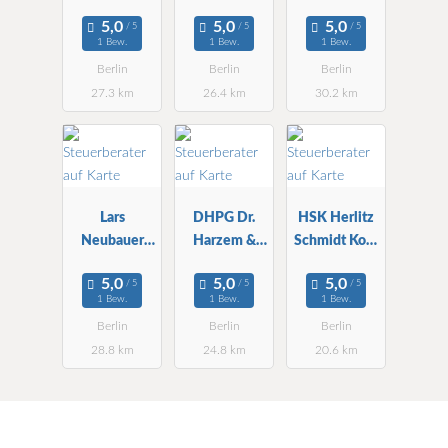
Partner StBG
und StBG
Ritter
mbH
mbH ZNL
Steuerberater
1 Bew.
1 Bew.
1 Bew.
in
Berlin
Berlin
Berlin
27.3 km
26.4 km
30.2 km
Lars
DHPG Dr.
HSK Herlitz
Neubauer
Harzem &
Schmidt Kopf
Steuerberater
Partner mbB
WPG StBG
, WP
WPG StBG
1 Bew.
1 Bew.
1 Bew.
Berlin
Berlin
Berlin
Berlin
28.8 km
24.8 km
20.6 km