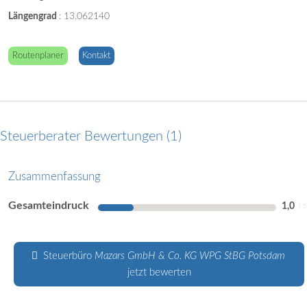
Längengrad
:
13.062140
Routenplaner
Kontakt
Steuerberater Bewertungen
1
Zusammenfassung
Gesamteindruck
1,0
Steuerbüro
Mazars GmbH & Co. KG WPG StBG Potsdam
jetzt bewerten