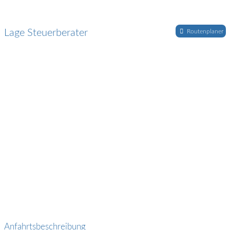
Steuerberater und:
Wirtschaftsprüfer
Lage Steuerberater
Routenplaner
Anfahrtsbeschreibung