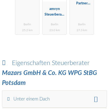
ngsgesellscha
Partner
ft mbH Berlin
amvyn
Steuerberatu
Steuerberatu
ngsgesellscha
ngsgesellscha
ft mbH
Berlin
Berlin
Berlin
ft mbH
25.2 km
23.0 km
27.3 km
Eigenschaften Steuerberater
Mazars GmbH & Co. KG WPG StBG
Potsdam
Unter einem Dach