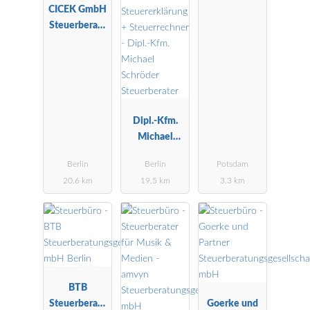
CICEK GmbH
Wirtschaftspr
Steuerberatu
üfungsgesells
ngsgesellscha
chaft
ft
Dipl.-Kfm.
Michael
Schröder
Berlin
Berlin
Potsdam
Steuerberater
20.6 km
19.5 km
3.3 km
BTB
Steuerberatu
Goerke und