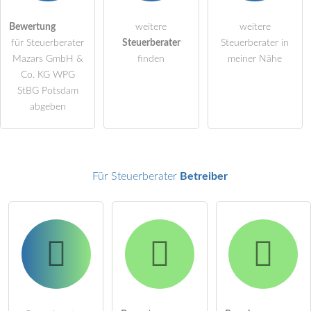
öffentliche Frage stellen
Bewertung
weitere
weitere
Abbrechen
für Steuerberater
Steuerberater
Steuerberater in
Hinweis:
Bitte beachten Sie, öffentliche Fragen sind
für alle
Mazars GmbH &
finden
meiner Nähe
Besucher sichtbar
.
Co. KG WPG
StBG Potsdam
Klicken Sie hier um eine
individuelle Frage
an den
abgeben
Steuerberater-Eintrag zu stellen
.
Für Steuerberater
Betreiber