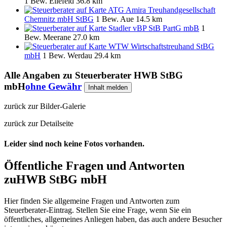
1 Bew.
Ellefeld
36.8 km
ATG Amira Treuhandgesellschaft
Chemnitz mbH StBG
1 Bew.
Aue
14.5 km
Stadler vBP StB PartG mbB
1
Bew.
Meerane
27.0 km
WTW Wirtschaftstreuhand StBG
mbH
1 Bew.
Werdau
29.4 km
Alle Angaben zu
Steuerberater HWB StBG
mbH
ohne Gewähr
Inhalt melden
zurück zur Bilder-Galerie
zurück zur Detailseite
Leider sind noch keine Fotos vorhanden.
Öffentliche Fragen und Antworten
zu
HWB StBG mbH
Hier finden Sie allgemeine Fragen und Antworten zum
Steuerberater-Eintrag. Stellen Sie eine Frage, wenn Sie ein
öffentliches, allgemeines Anliegen haben, das auch andere Besucher