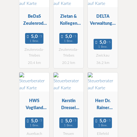
BeDaS
Zietan &
DELTA
Zeulenroda
Kollegen
Verwaltungs-
Wirtschafts-
Zeulenroda
und StBG
und StBG
GmbH StBG
mbH
1 Bew.
1 Bew.
mbH
1 Bew.
Zeulenroda-
Zeulenroda-
Triebes
Triebes
Zwickau
20.4 km
20.2 km
36.2 km
HWS
Kerstin
Herr Dr.
Vogtland
Dressel
Rainer
GmbH StBG
Steuerberater
Neidhardt
in
Ellefeld
1 Bew.
1 Bew.
1 Bew.
Auerbach
Treuen
Ellefeld