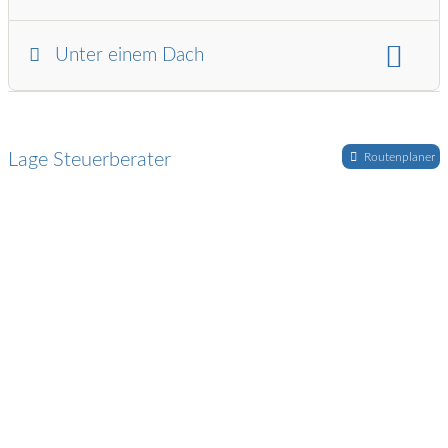
Land/Region:
Schweden
Unter einem Dach
Steuerberater und:
Wirtschaftsprüfer
Lage Steuerberater
Routenplaner