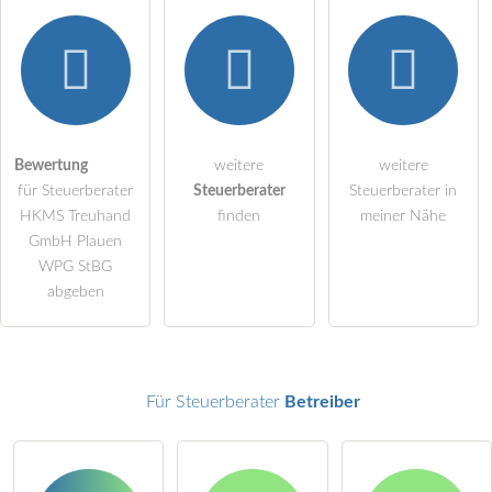
Hiermit akzeptiere ich die
AGB
.
Die
Datenschutzerklärung
habe ich zur Kenntnis genommen.
öffentliche Frage stellen
Bewertung
weitere
weitere
Abbrechen
für Steuerberater
Steuerberater
Steuerberater in
Hinweis:
Bitte beachten Sie, öffentliche Fragen sind
für alle
HKMS Treuhand
finden
meiner Nähe
Besucher sichtbar
.
GmbH Plauen
WPG StBG
Klicken Sie hier um eine
individuelle Frage
an den
abgeben
Steuerberater-Eintrag zu stellen
.
Für Steuerberater
Betreiber