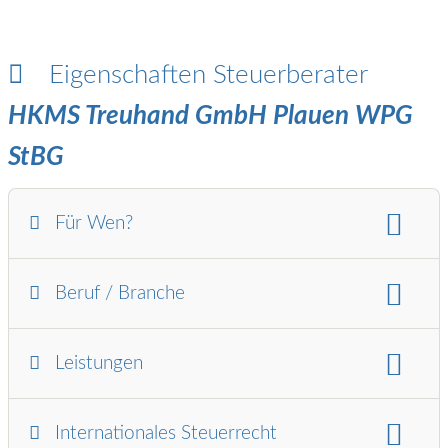
Eigenschaften Steuerberater
HKMS Treuhand GmbH Plauen WPG
StBG
Für Wen?
Für wen:
Beruf / Branche
Kleinunternehmer / GbR / OHG / KG / PersG
Selbstständige
Branchen:
Heilberufe / Pflege / Gesundheit
Leistungen
Finanz- und Lohnbuchhaltung:
Internationales Steuerrecht
Jahresabschluss / Bilanz / GuV