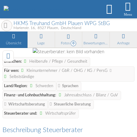
Menu
HKMS Treuhand GmbH Plauen WPG StBG
Marienstr. 16
8527
Plauen
Deutschland
Übersicht
Lage
Fotos
Bewertungen
Anfrage
0
Branchen:
Heilberufe / Pflege / Gesundheit
Für wen:
Kleinunternehmer / GbR / OHG / KG / PersG
Selbstständige
Land/Region:
Schweden
Sprachen
Finanz- und Lohnbuchhaltung:
Jahresabschluss / Bilanz / GuV
Wirtschaftsberatung
Steuerliche Beratung
Steuerberater und:
Wirtschaftsprüfer
Beschreibung Steuerberater