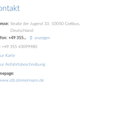
ontakt
esse:
Straße der Jugend 33
03050
Cottbus
Deutschland
efon:
+49 355...
anzeigen
:
+49 355 43099980
ur Karte
ur Anfahrtsbeschreibung
mepage:
www.stb.zimmermann.de