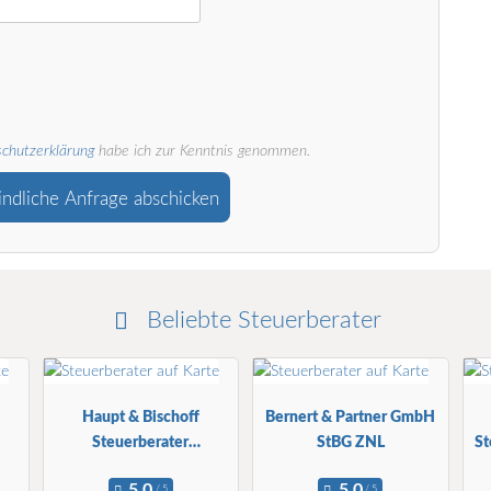
chutzerklärung
habe ich zur Kenntnis genommen.
indliche Anfrage abschicken
Beliebte Steuerberater
Haupt & Bischoff
Bernert & Partner GmbH
Steuerberater
StBG ZNL
St
Partnerschaft