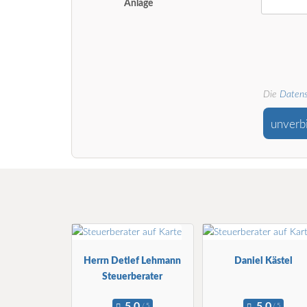
Anlage
Die
Datens
unverb
Herrn Detlef Lehmann
Daniel Kästel
Steuerberater