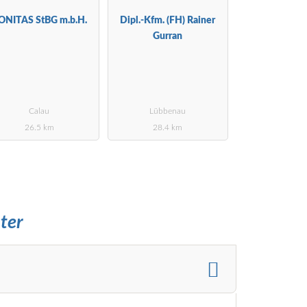
ONITAS StBG m.b.H.
Dipl.-Kfm. (FH) Rainer
Gurran
Calau
Lübbenau
26.5 km
28.4 km
ter