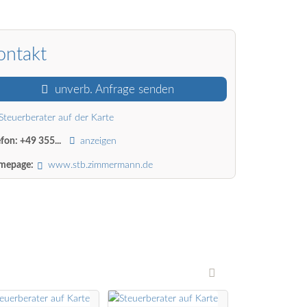
ontakt
unverb. Anfrage senden
Steuerberater auf der Karte
efon:
+49 355...
anzeigen
mepage:
www.stb.zimmermann.de