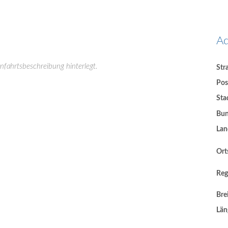
Ad
Anfahrtsbeschreibung hinterlegt.
Str
Pos
Sta
Bun
Lan
Orts
Reg
Bre
Län