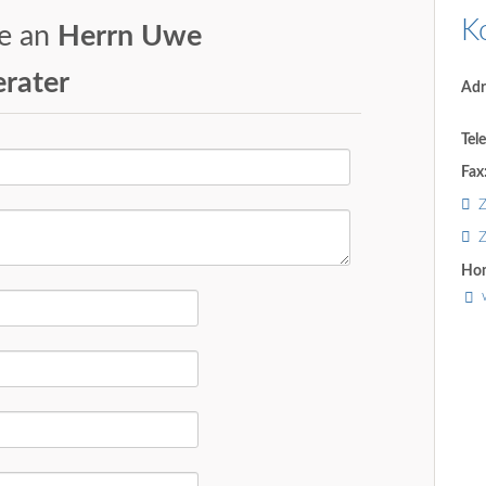
K
ge an
Herrn Uwe
rater
Adr
Tel
Fax
Z
Z
Ho