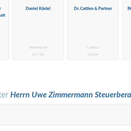
r
Daniel Kästel
Dr. Cattien & Partner
B
aft
Weißwasser
Cottbus
34.7 km
0.8 km
ter
Herrn Uwe Zimmermann Steuerbera