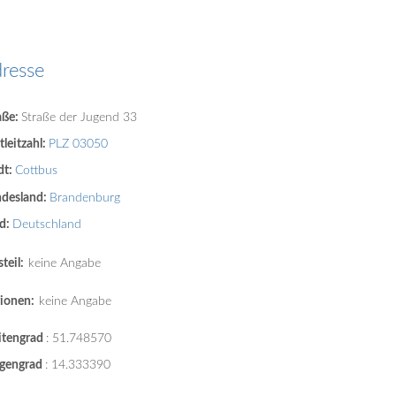
resse
aße:
Straße der Jugend 33
tleitzahl:
PLZ 03050
dt:
Cottbus
desland:
Brandenburg
d:
Deutschland
teil:
keine Angabe
ionen:
keine Angabe
itengrad
:
51.748570
gengrad
:
14.333390