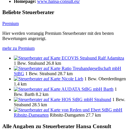
Homepage:
www.hansa-consult.eu/
Beliebte Steuerberater
Premium
Hier werden vorrangig Premium Steuerberater mit den besten
Bewertungen angezeigt.
mehr zu Premium
ECOVIS Stralsund Ralf Adamitza
1 Bew.
Stralsund
26.8 km
Ratio Treuhandgesellschaft mbH
StBG
1 Bew.
Stralsund
28.7 km
Nicole Lieb
1 Bew.
Oberderdingen
1.4 km
AUDATA StBG mbH Barth
1
Bew.
Barth
8.2 km
HOS StBG mbH Stralsund
1 Bew.
Stralsund
28.5 km
von Reden und Ebert StBG mbH
Ribnitz-Damgarten
Ribnitz-Damgarten
27.7 km
Alle Angaben zu
Steuerberater Hansa Consult