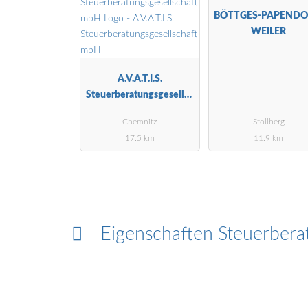
BÖTTGES-PAPENDO
WEILER
A.V.A.T.I.S.
Steuerberatungsgesellsc
haft mbH
Chemnitz
Stollberg
17.5 km
11.9 km
Eigenschaften Steuerbera