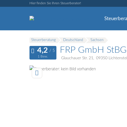
Hier finden Sie Ihren Steuerberater!
Steuerbera
Steuerberatung
Deutschland
Sachsen
FRP GmbH StBG
1 Bew.
Glauchauer Str. 21
09350
Lichtenste