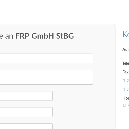
K
ge an
FRP GmbH StBG
Adr
Tel
Fax
Z
Z
Ho