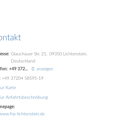
ontakt
esse:
Glauchauer Str. 21
09350
Lichtenstein
Deutschland
efon:
+49 372...
anzeigen
:
+49 37204 58595-19
ur Karte
ur Anfahrtsbeschreibung
mepage:
www.frp-lichtenstein.de