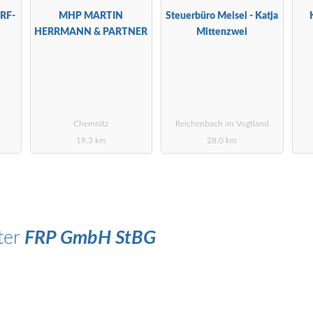
RF-
MHP MARTIN
Steuerbüro Meisel - Katja
HERRMANN & PARTNER
Mittenzwei
Chemnitz
Reichenbach im Vogtland
19.3 km
28.0 km
ter
FRP GmbH StBG