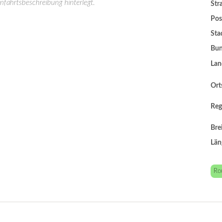
Anfahrtsbeschreibung hinterlegt.
Str
Pos
Sta
Bun
Lan
Orts
Reg
Bre
Län
Ro