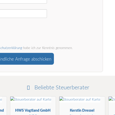
chutzerklärung
habe ich zur Kenntnis genommen.
indliche Anfrage abschicken
Beliebte Steuerberater
und
HWS Vogtland GmbH
Kerstin Dressel