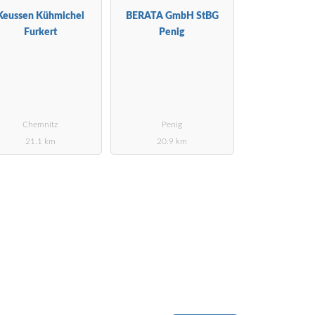
Keussen Kühmichel
BERATA GmbH StBG
Furkert
Penig
Chemnitz
Penig
21.1 km
20.9 km