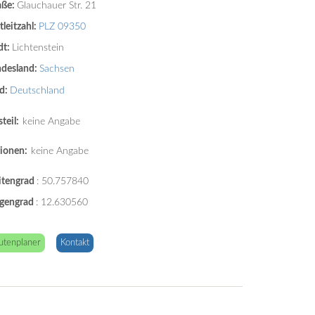
aße:
Glauchauer Str. 21
tleitzahl:
PLZ 09350
dt:
Lichtenstein
desland:
Sachsen
d:
Deutschland
teil:
keine Angabe
ionen:
keine Angabe
itengrad
:
50.757840
gengrad
:
12.630560
utenplaner
Kontakt