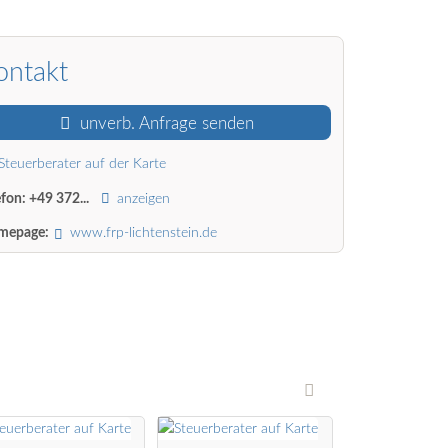
ontakt
unverb. Anfrage senden
Steuerberater auf der Karte
efon:
+49 372...
anzeigen
mepage:
www.frp-lichtenstein.de