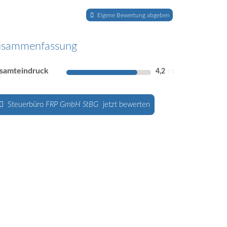
Eigene Bewertung abgeben
usammenfassung
samteindruck
4,2
Steuerbüro
FRP GmbH StBG
jetzt bewerten