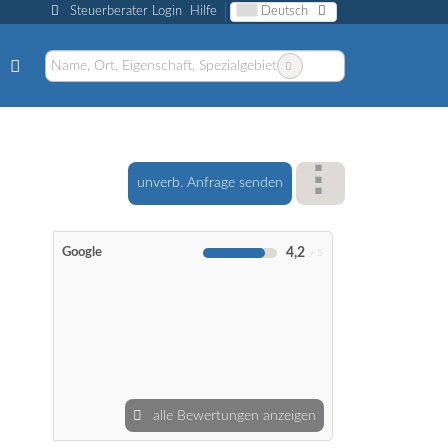
Steuerberater Login
Hilfe
Deutsch
unverb. Anfrage senden
4,2
Google
alle Bewertungen anzeigen