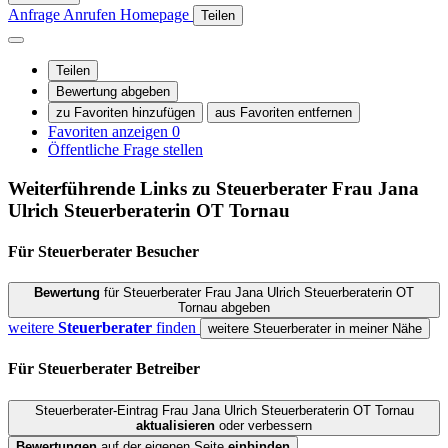
Anfrage
Anrufen
Homepage
Teilen
Teilen
Bewertung abgeben
zu Favoriten hinzufügen
aus Favoriten entfernen
Favoriten anzeigen
0
Öffentliche Frage stellen
Weiterführende Links zu Steuerberater
Frau Jana
Ulrich Steuerberaterin OT Tornau
Für Steuerberater
Besucher
Bewertung
für Steuerberater Frau Jana Ulrich Steuerberaterin OT
Tornau abgeben
weitere
Steuerberater
finden
weitere Steuerberater in meiner Nähe
Für Steuerberater
Betreiber
Steuerberater-Eintrag Frau Jana Ulrich Steuerberaterin OT Tornau
aktualisieren
oder verbessern
Bewertungen
auf der eigenen Seite
einbinden