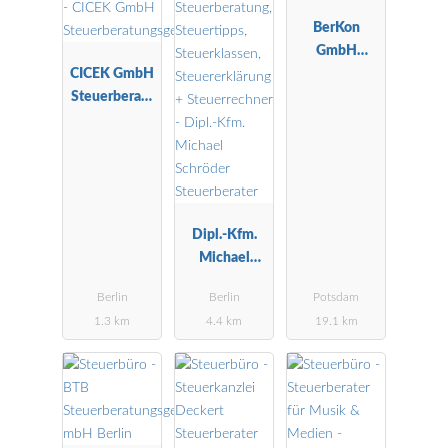
BerKon
GmbH
CICEK GmbH
Wirtschaftspr
Steuerberatu
üfungsgesells
ngsgesellscha
chaft
ft
Dipl.-Kfm.
Michael
Schröder
Berlin
Berlin
Potsdam
Steuerberater
1.3 km
4.4 km
19.1 km