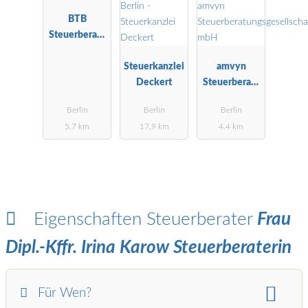
BTB
Steuerberatu
ngsgesellscha
ft mbH Berlin
Steuerkanzlei
amvyn
Deckert
Steuerberatu
ngsgesellscha
Berlin
Berlin
Berlin
ft mbH
5.7 km
17.9 km
4.4 km
Eigenschaften Steuerberater
Frau
Dipl.-Kffr. Irina Karow Steuerberaterin
Für Wen?