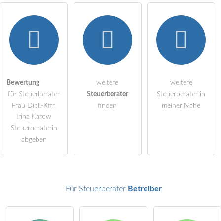
Hiermit akzeptiere ich die
AGB
.
Die
Datenschutzerklärung
habe ich zur Kenntnis genommen.
öffentliche Frage stellen
Bewertung
weitere
weitere
Abbrechen
für Steuerberater
Steuerberater
Steuerberater in
Hinweis:
Bitte beachten Sie, öffentliche Fragen sind
für alle
Frau Dipl.-Kffr.
finden
meiner Nähe
Besucher sichtbar
.
Irina Karow
Steuerberaterin
Klicken Sie hier um eine
individuelle Frage
an den
abgeben
Steuerberater-Eintrag zu stellen
.
Für Steuerberater
Betreiber