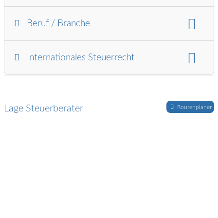
Für wen:
Freiberufler
Selbstständige
Beruf / Branche
Branchen:
Heilberufe / Pflege / Gesundheit
Internationales Steuerrecht
Land/Region:
Russland
Ukraine
Weißrussland
Lage Steuerberater
Routenplaner