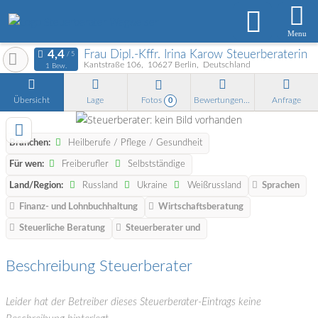
Menu
Frau Dipl.-Kffr. Irina Karow Steuerberaterin
Kantstraße 106
10627
Berlin
Deutschland
1 Bew.
Übersicht
Lage
Fotos
Bewertungen
Anfrage
0
Branchen:
Heilberufe / Pflege / Gesundheit
Für wen:
Freiberufler
Selbstständige
Land/Region:
Russland
Ukraine
Weißrussland
Sprachen
Finanz- und Lohnbuchhaltung
Wirtschaftsberatung
Steuerliche Beratung
Steuerberater und
Beschreibung Steuerberater
Leider hat der Betreiber dieses Steuerberater-Eintrags keine