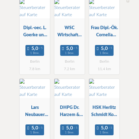
Dipl.-oec. L.
WSC
Frau Dipl.-Ök.
Goerke und
Wirtschafts-
Cornelia
Partner StBG
und StBG
Ritter
mbH
mbH ZNL
Steuerberater
1 Bew.
1 Bew.
1 Bew.
in
Berlin
Berlin
Berlin
7.8 km
7.2 km
11.4 km
Lars
DHPG Dr.
HSK Herlitz
Neubauer
Harzem &
Schmidt Kopf
Steuerberater
Partner mbB
WPG StBG
, WP
WPG StBG
1 Bew.
1 Bew.
1 Bew.
Berlin