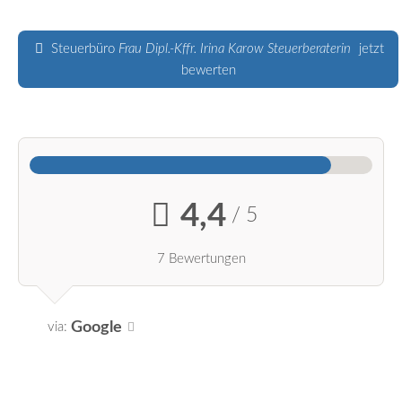
Steuerbüro
Frau Dipl.-Kffr. Irina Karow Steuerberaterin
jetzt
bewerten
4,4
/ 5
7 Bewertungen
Google
via: