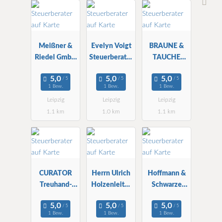
Meißner &
Evelyn Voigt
BRAUNE &
Riedel GmbH
Steuerberater
TAUCHE
WBG StBG
in
Steuerberater
Partnerschaft
1 Bew.
1 Bew.
1 Bew.
Leipzig
Leipzig
Leipzig
1.1 km
1.0 km
1.1 km
CURATOR
Herrn Ulrich
Hoffmann &
Treuhand-
Holzenleiter
Schwarze
und StBG
Steuerberater
Partnerschaft
mbH
1 Bew.
1 Bew.
1 Bew.