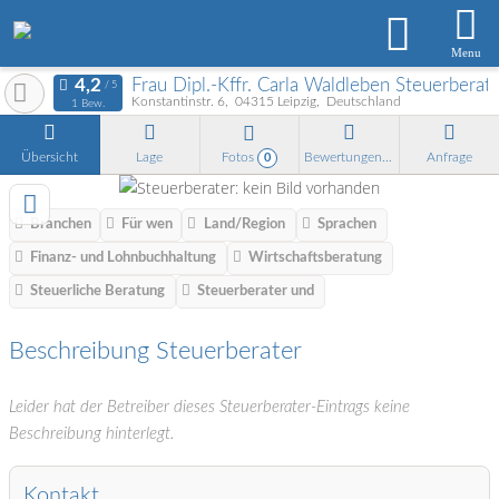
Menu
Frau Dipl.-Kffr. Carla Waldleben Steuerberate
Konstantinstr. 6
04315
Leipzig
Deutschland
1 Bew.
Übersicht
Lage
Fotos
Bewertungen
Anfrage
0
Branchen
Für wen
Land/Region
Sprachen
Finanz- und Lohnbuchhaltung
Wirtschaftsberatung
Steuerliche Beratung
Steuerberater und
Beschreibung Steuerberater
Leider hat der Betreiber dieses Steuerberater-Eintrags keine
Beschreibung hinterlegt.
Kontakt