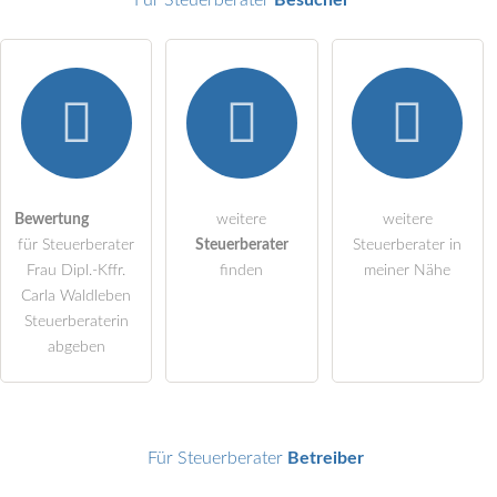
Hiermit akzeptiere ich die
AGB
.
Die
Datenschutzerklärung
habe ich zur Kenntnis genommen.
öffentliche Frage stellen
Bewertung
weitere
weitere
Abbrechen
für Steuerberater
Steuerberater
Steuerberater in
Hinweis:
Bitte beachten Sie, öffentliche Fragen sind
für alle
Frau Dipl.-Kffr.
finden
meiner Nähe
Besucher sichtbar
.
Carla Waldleben
Steuerberaterin
Klicken Sie hier um eine
individuelle Frage
an den
abgeben
Steuerberater-Eintrag zu stellen
.
Für Steuerberater
Betreiber