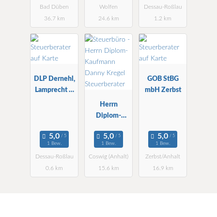
Bad Düben
Wolfen
Dessau-Roßlau
36.7 km
24.6 km
1.2 km
DLP Dernehl,
GOB StBG
Lamprecht &
mbH Zerbst
Partner mbB
Herrn
Diplom-
Kaufmann
Danny Kregel
1 Bew.
1 Bew.
1 Bew.
Steuerberater
Dessau-Roßlau
Coswig (Anhalt)
Zerbst/Anhalt
0.6 km
15.6 km
16.9 km