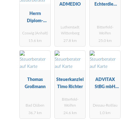
ADMEDIO
Echterdiek
Steuerberater
Herrn
Echterdiek
Diplom-
und
Lutherstadt
Bitterfeld-
Kaufmann
Reckmann
Coswig (Anhalt)
Wittenberg
Wolfen
Danny Kregel
15.6 km
27.8 km
25.0 km
Steuerberater
Thomas
Steuerkanzlei
ADVITAX
Großmann
Timo Richter
StBG mbH
Dessau-
Bitterfeld-
Roßlau
Bad Düben
Wolfen
Dessau-Roßlau
36.7 km
24.6 km
1.0 km