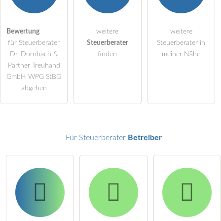
Die
Datenschutzerklärung
habe ich zur Kenntnis genommen.
öffentliche Frage stellen
Bewertung
weitere
weitere
Abbrechen
für Steuerberater
Steuerberater
Steuerberater in
Hinweis:
Bitte beachten Sie, öffentliche Fragen sind
für alle
Dr. Dornbach &
finden
meiner Nähe
Besucher sichtbar
.
Partner Treuhand
GmbH WPG StBG
Klicken Sie hier um eine
individuelle Frage
an den
abgeben
Steuerberater-Eintrag zu stellen
.
Für Steuerberater
Betreiber