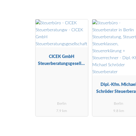
CICEK GmbH
Steuerberatungsgesellsc
haft
Dipl.-Kfm. Michae
Schröder Steuerbera
Berlin
Berlin
7.9 km
9.8 km