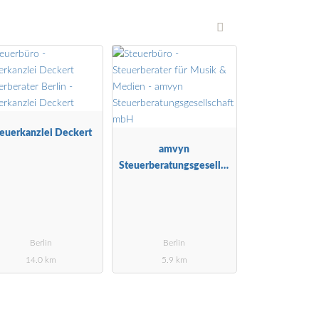
euerkanzlei Deckert
amvyn
Steuerberatungsgesellsc
haft mbH
Berlin
Berlin
14.0 km
5.9 km