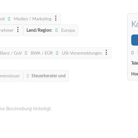
eit
Medien / Marketing
K
tnehmer
Land/Region:
Europa
Bilanz / GuV
BWA / EÜR
USt-Voranmeldungen
Tel
Ho
mensteuer
Steuerberater und
ine Beschreibung hinterlegt.