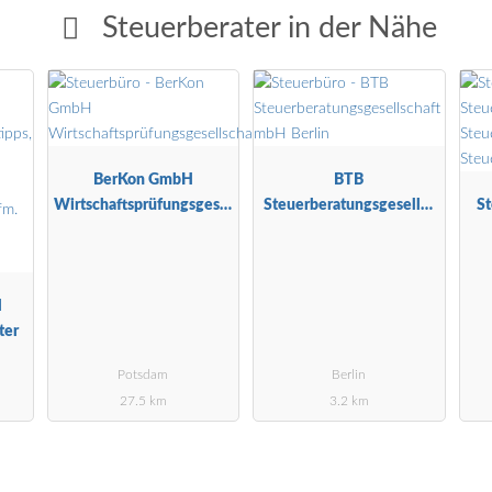
Steuerberater in der Nähe
BerKon GmbH
BTB
Wirtschaftsprüfungsgesel
Steuerberatungsgesellsc
St
lschaft
haft mbH Berlin
l
ter
Potsdam
Berlin
27.5 km
3.2 km