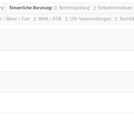
ng
Steuerliche Beratung:
Betriebsprüfung
Einkommensteuer
s / Bilanz / GuV
BWA / EÜR
USt-Voranmeldungen
Buchfü