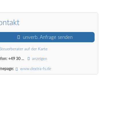
ontakt
unverb. Anfrage senden
Steuerberater auf der Karte
efon:
+49 30 ...
anzeigen
mepage:
www.dextra-fs.de