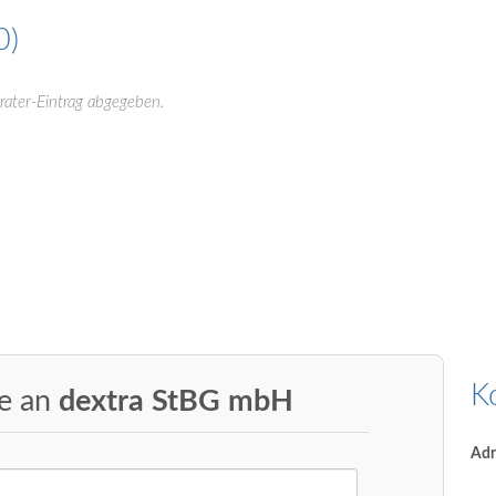
0
rater-Eintrag abgegeben.
K
ge an
dextra StBG mbH
Adr