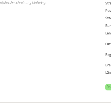
Anfahrtsbeschreibung hinterlegt.
Str
Pos
Sta
Bun
Lan
Orts
Reg
Bre
Län
Ro