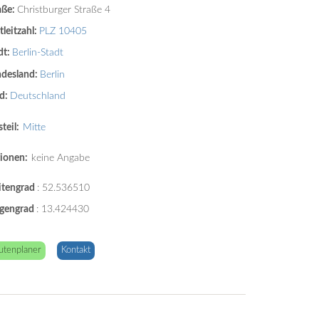
aße:
Christburger Straße 4
tleitzahl:
PLZ 10405
dt:
Berlin-Stadt
desland:
Berlin
d:
Deutschland
teil:
Mitte
ionen:
keine Angabe
itengrad
:
52.536510
gengrad
:
13.424430
utenplaner
Kontakt