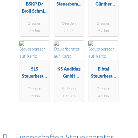
BSKP Dr.
Steuerberatu
Günther
Broll Schmitt
ngsgesellscha
Steuerberater
Kaufmann &
ft mbH
Dresden
Dresden
Dresden
Partner
2.5 km
7.5 km
9.0 km
SLS
KS Auditing
Elbtal
Steuerberatu
GmbH
Steuerberatu
ngsgesellscha
Wirtschaftspr
ng GmbH
Dresden
Radebeul
Dresden
ft mbH
üfungsgesells
7.5 km
10.1 km
4.3 km
chaft
Eigenschaften Steuerberater