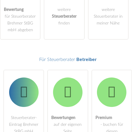
Die
Datenschutzerklärung
habe ich zur Kenntnis genommen.
Bewertung
weitere
weitere
für Steuerberater
Steuerberater
Steuerberater in
öffentliche Frage stellen
Abbrechen
Brehmer StBG
finden
meiner Nähe
Hinweis:
Bitte beachten Sie, öffentliche Fragen sind
für alle
mbH abgeben
Besucher sichtbar
.
Klicken Sie hier um eine
individuelle Frage
an den
Steuerberater-Eintrag zu stellen
.
Für Steuerberater
Betreiber
Steuerberater-
Bewertungen
Premium
Eintrag Brehmer
auf der eigenen
- buchen für
StBG mbH
Seite
diesen