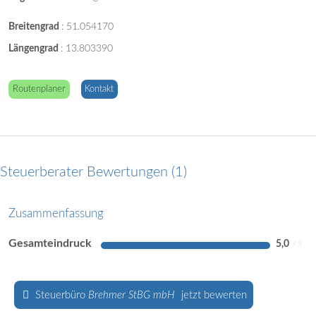
Breitengrad
:
51.054170
Längengrad
:
13.803390
Routenplaner
Kontakt
Steuerberater Bewertungen
1
Zusammenfassung
Gesamteindruck
5,0
Steuerbüro
Brehmer StBG mbH
jetzt bewerten