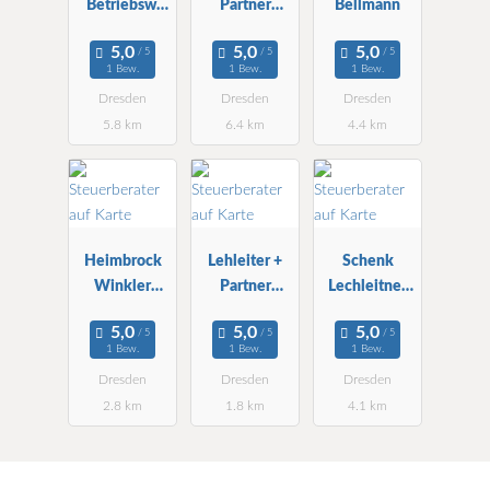
Betriebsw.
Partner
Bellmann
Burkhard
Treuhand
Schmeinck
Dresden
1 Bew.
1 Bew.
1 Bew.
Steuerberater
Dresden
Dresden
Dresden
5.8 km
6.4 km
4.4 km
Heimbrock
Lehleiter +
Schenk
Winkler
Partner
Lechleitner
Wirtschafts-
Treuhand AG
Krösch RA
und StBG
StBG
StB
1 Bew.
1 Bew.
1 Bew.
mbH
Dresden
Dresden
Dresden
Dresden
2.8 km
1.8 km
4.1 km