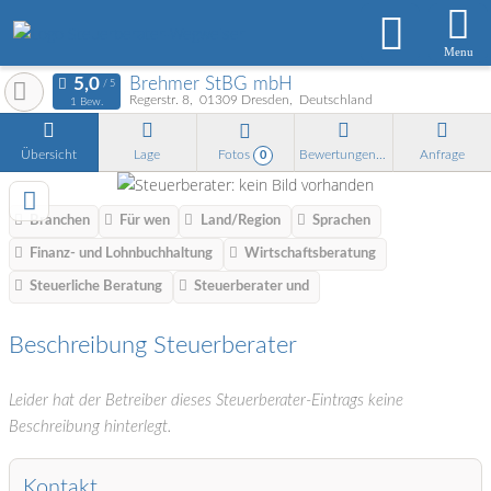
Menu
Brehmer StBG mbH
Regerstr. 8
01309
Dresden
Deutschland
1 Bew.
Übersicht
Lage
Fotos
Bewertungen
Anfrage
0
Branchen
Für wen
Land/Region
Sprachen
Finanz- und Lohnbuchhaltung
Wirtschaftsberatung
Steuerliche Beratung
Steuerberater und
Beschreibung Steuerberater
Leider hat der Betreiber dieses Steuerberater-Eintrags keine
Beschreibung hinterlegt.
Kontakt