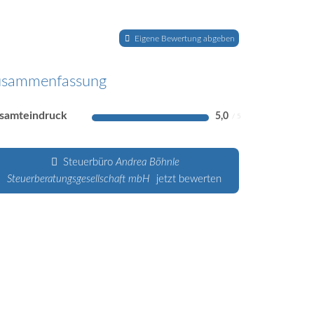
Eigene Bewertung abgeben
usammenfassung
samteindruck
5,0
Steuerbüro
Andrea Böhnle
Steuerberatungsgesellschaft mbH
jetzt bewerten