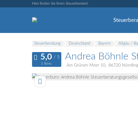
Hier finden Sie Ihren Steuerberater!
Steuerbera
Steuerberatung
Deutschland
Bayern
Allgäu / B
Andrea Böhnle S
1 Bew.
Am Grünen Meer 10
86720
Nördlin