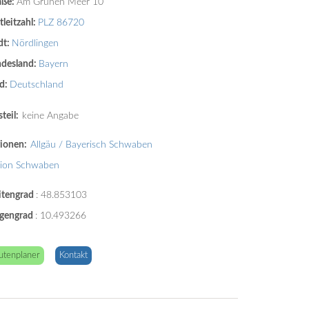
aße:
Am Grünen Meer 10
tleitzahl:
PLZ 86720
dt:
Nördlingen
desland:
Bayern
d:
Deutschland
teil:
keine Angabe
ionen:
Allgäu / Bayerisch Schwaben
ion Schwaben
itengrad
:
48.853103
gengrad
:
10.493266
utenplaner
Kontakt