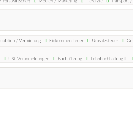
/ Forstwirtschaft
Medien / Marketing
Tierärzte
Transport /
mobilien / Vermietung
Einkommensteuer
Umsatzsteuer
Ge
USt-Voranmeldungen
Buchführung
Lohnbuchhaltung