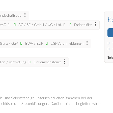
andschaftsbau
K
PersG
AG / SE / GmbH / UG / Ltd.
Freiberufler
Bilanz / GuV
BWA / EÜR
USt-Voranmeldungen
Tel
ien / Vermietung
Einkommensteuer
e und Selbstständige unterschiedlicher Branchen bei der
chlüsse und Steuerklärungen. Darüber hinaus begleiten wir bei