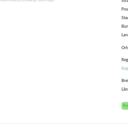
Str
Pos
Sta
Bun
Lan
Orts
Reg
Reg
Bre
Län
Ro