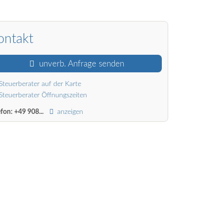
ontakt
unverb. Anfrage senden
Steuerberater auf der Karte
Steuerberater Öffnungszeiten
efon:
+49 908...
anzeigen