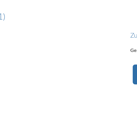
1
Z
Ge