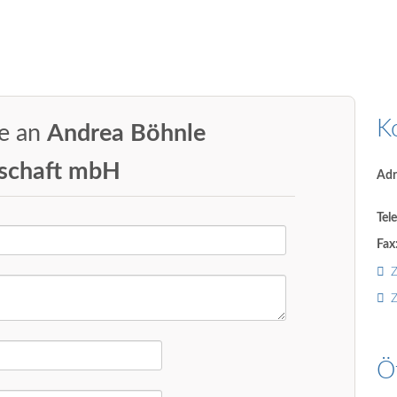
K
ge an
Andrea Böhnle
lschaft mbH
Adr
Tel
Fax
Z
Z
Ö