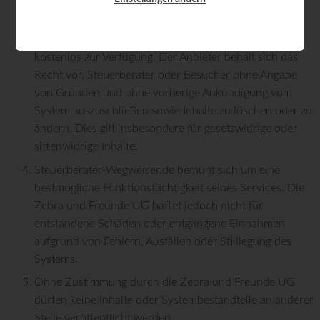
Steuerberater-Wegweiser.de steht sowohl
Steuerberatern als auch Besuchern grundsätzlich
kostenlos zur Verfügung. Der Anbieter behält sich das
Recht vor, Steuerberater oder Besucher ohne Angabe
von Gründen und ohne vorherige Ankündigung vom
System auszuschließen sowie Inhalte zu löschen oder zu
ändern. Dies gilt insbesondere für gesetzwidrige oder
sittenwidrige Inhalte.
Steuerberater-Wegweiser.de bemüht sich um eine
bestmögliche Funktionstüchtigkeit seines Services. Die
Zebra und Freunde UG haftet jedoch nicht für
entstandene Schäden oder entgangene Einnahmen
aufgrund von Fehlern, Ausfällen oder Stilllegung des
Systems.
Ohne Zustimmung durch die Zebra und Freunde UG
dürfen keine Inhalte oder Systembestandteile an anderer
Stelle veröffentlicht werden.