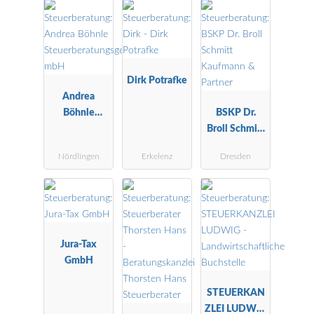
Dirk Potrafke
Andrea
Böhnle
BSKP Dr.
Steuerberatu
Broll Schmitt
ngsgesellscha
Kaufmann &
Nördlingen
Erkelenz
Dresden
ft mbH
Partner
Jura-Tax
GmbH
STEUERKAN
ZLEI LUDWIG