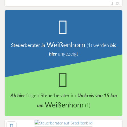
25
Weißenhorn
Steuerberater
in
(1)
werden
bis
hier
angezeigt
Ab hier
folgen
Steuerberater
im
Umkreis von 15 km
Weißenhorn
um
(1)