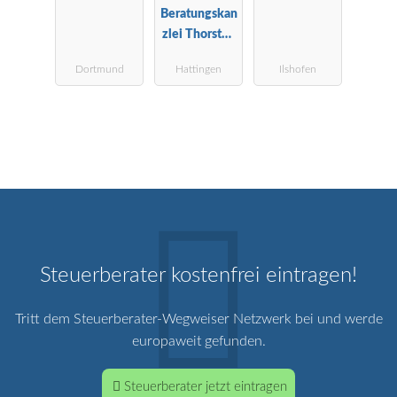
Beratungskan
-
zlei Thorsten
Landwirtscha
Hans
ftliche
Dortmund
Hattingen
Ilshofen
Steuerberater
Buchstelle
Steuerberater kostenfrei eintragen!
Tritt dem Steuerberater-Wegweiser Netzwerk bei und werde
europaweit gefunden.
Steuerberater jetzt eintragen