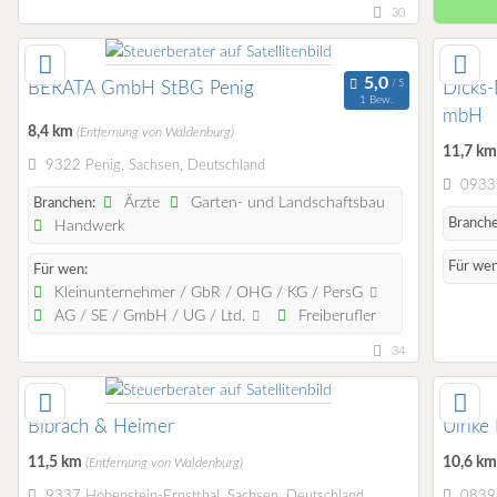
30
BERATA GmbH StBG Penig
Dicks
1 Bew.
mbH
8,4 km
(Entfernung von Waldenburg)
11,7 k
9322 Penig, Sachsen, Deutschland
09337
Ärzte
Garten- und Landschaftsbau
Branchen:
Branche
Handwerk
Für wen
Für wen:
Kleinunternehmer / GbR / OHG / KG / PersG
AG / SE / GmbH / UG / Ltd.
Freiberufler
34
Bibrach & Heimer
Ulrike
11,5 km
10,6 k
(Entfernung von Waldenburg)
9337 Hohenstein-Ernstthal, Sachsen, Deutschland
08393