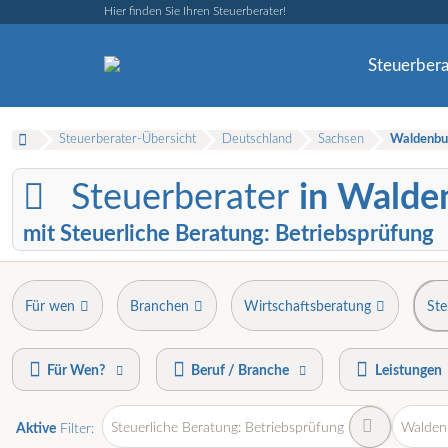
Hier finden Sie Ihren Steuerberater!
Steuerbera
Steuerberater-Übersicht
Deutschland
Sachsen
Waldenbu
Steuerberater
in Walde
mit Steuerliche Beratung: Betriebsprüfung
Für wen
Branchen
Wirtschaftsberatung
Ste
Für Wen?
Beruf / Branche
Leistungen
Steuerliche Beratung: Betriebsprüfung
Walden
Aktive
Filter: