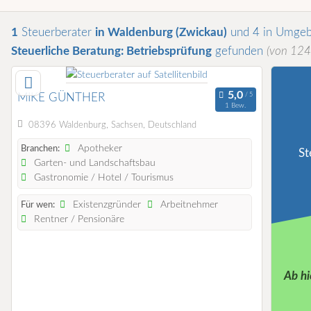
1
Steuerberater
in Waldenburg (Zwickau)
und 4 in Umge
Steuerliche Beratung: Betriebsprüfung
gefunden
(von 124
MIKE GÜNTHER
1 Bew.
08396 Waldenburg, Sachsen, Deutschland
Apotheker
Branchen:
St
Garten- und Landschaftsbau
Gastronomie / Hotel / Tourismus
Existenzgründer
Arbeitnehmer
Für wen:
Rentner / Pensionäre
Ab hi