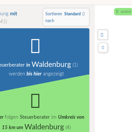
zurück
bung
mit
Sortieren
Standard
nach
45)
Waldenburg
euerberater
in
(1)
werden
bis hier
angezeigt
er
folgen
Steuerberater
im
Umkreis von
Waldenburg
15 km um
(4)