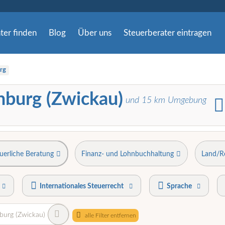
ter finden
Blog
Über uns
Steuerberater eintragen
rg
nburg (Zwickau)
und
15
km Umgebung
uerliche Beratung
Finanz- und Lohnbuchhaltung
Land/R
Internationales Steuerrecht
Sprache
burg (Zwickau)
alle Filter entfernen