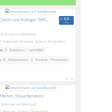
-Domin und Kollegen StBG
1 Bew.
m
(Entfernung von Waldenburg)
 Hohenstein-Ernstthal, Sachsen, Deutschland
Reisebüro / -vermittler
n:
Arbeitnehmer
Rentner / Pensionäre
:
30
 Merten, Steuerberaterin
m
(Entfernung von Waldenburg)
 Meerane, Sachsen, Deutschland