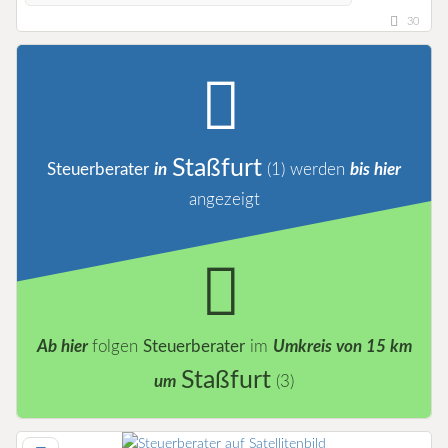
30
Staßfurt
Steuerberater
in
(1)
werden
bis hier
angezeigt
Ab hier
folgen
Steuerberater
im
Umkreis von 15 km
Staßfurt
um
(3)