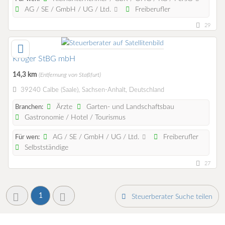
AG / SE / GmbH / UG / Ltd.
Freiberufler
29
Kröger StBG mbH
14,3 km
(Entfernung von Staßfurt)
39240 Calbe (Saale), Sachsen-Anhalt, Deutschland
Ärzte
Garten- und Landschaftsbau
Branchen:
Gastronomie / Hotel / Tourismus
AG / SE / GmbH / UG / Ltd.
Freiberufler
Für wen:
Selbstständige
27
1
Steuerberater Suche teilen