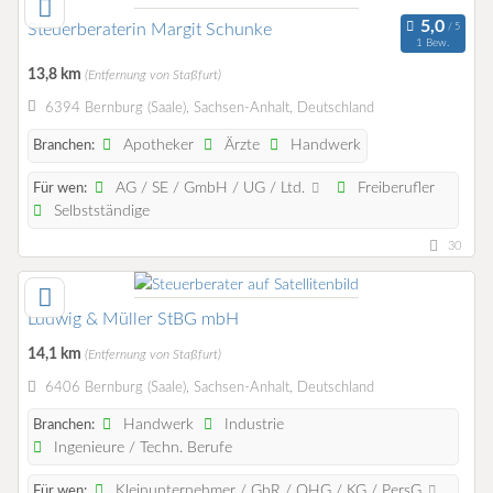
Steuerberaterin Margit Schunke
1 Bew.
13,8 km
(Entfernung von Staßfurt)
6394 Bernburg (Saale), Sachsen-Anhalt, Deutschland
Apotheker
Ärzte
Handwerk
Branchen:
AG / SE / GmbH / UG / Ltd.
Freiberufler
Für wen:
Selbstständige
30
Ludwig & Müller StBG mbH
14,1 km
(Entfernung von Staßfurt)
6406 Bernburg (Saale), Sachsen-Anhalt, Deutschland
Handwerk
Industrie
Branchen:
Ingenieure / Techn. Berufe
Kleinunternehmer / GbR / OHG / KG / PersG
Für wen: