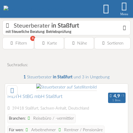
Menu
Steuerberater
in Staßfurt
mit Steuerliche Beratung: Betriebsprüfung
0
Filtern
Karte
Nähe
Sortieren
Suchradius:
1
Steuerberater
in Staßfurt
und 3 in Umgebung
MDTH StBG mbH Staßfurt
1 Bew.
39418 Staßfurt, Sachsen-Anhalt, Deutschland
Reisebüro / -vermittler
Branchen:
Arbeitnehmer
Rentner / Pensionäre
Für wen: