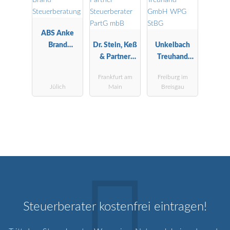
ABS Anke
Brand
Dr. Stein, Keß
Unkelbach
Steuerberatu
& Partner
Treuhand
ng
Steuerberater
GmbH WPG
Frankfurt am
Freiburg im
PartG mbB
StBG
Jülich
Main
Breisgau
Steuerberater kostenfrei eintragen!