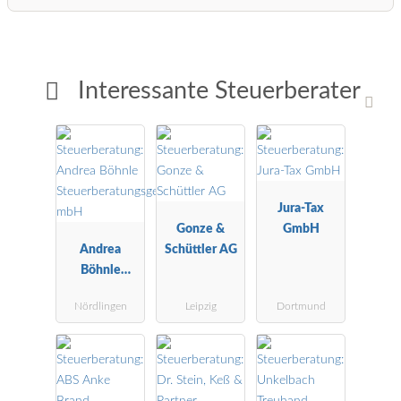
Interessante Steuerberater
Jura-Tax
Gonze &
GmbH
Andrea
Schüttler AG
Böhnle
Steuerberatu
Nördlingen
Leipzig
Dortmund
ngsgesellscha
ft mbH