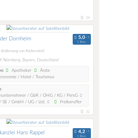
34
nder Dornheim
1 Bew.
m
(Entfernung von Rückersdorf)
 Nürnberg, Bayern, Deutschland
Apotheker
Ärzte
n:
ronomie / Hotel / Tourismus
:
nunternehmer / GbR / OHG / KG / PersG
 SE / GmbH / UG / Ltd.
Freiberufler
32
kanzlei Hans Rappel
1 Bew.