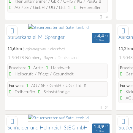
Kleinunternehmer / GbR / OHG / KG / PersG
AG / SE / GmbH / UG / Ltd.
Freiberufler
34
Steuerkanzlei M. Sprenger
Alexa
1 Bew.
11,6 km
11,2 k
(Entfernung von Rückersdorf)
90478 Nürnberg, Bayern, Deutschland
90489
Ärzte
Handwerk
Branchen:
Branche
Heilberufe / Pflege / Gesundheit
Gast
AG / SE / GmbH / UG / Ltd.
Für wen:
Für wen
Freiberufler
Selbstständige
Klei
AG /
34
Schneider und Helmreich StBG mbH
Steuer
1 Bew.