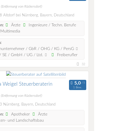
m
(Entfernung von Rückersdorf)
 Altdorf bei Nürnberg, Bayern, Deutschland
Ärzte
Ingenieure / Techn. Berufe
n:
 Multimedia
:
nunternehmer / GbR / OHG / KG / PersG
 SE / GmbH / UG / Ltd.
Freiberufler
32
 Weigel Steuerberaterin
1 Bew.
m
(Entfernung von Rückersdorf)
 Nürnberg, Bayern, Deutschland
Apotheker
Ärzte
n:
en- und Landschaftsbau