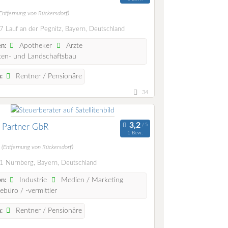
(Entfernung von Rückersdorf)
 Lauf an der Pegnitz, Bayern, Deutschland
Apotheker
Ärzte
n:
en- und Landschaftsbau
Rentner / Pensionäre
:
34
 Partner GbR
1 Bew.
m
(Entfernung von Rückersdorf)
 Nürnberg, Bayern, Deutschland
Industrie
Medien / Marketing
n:
ebüro / -vermittler
Rentner / Pensionäre
: