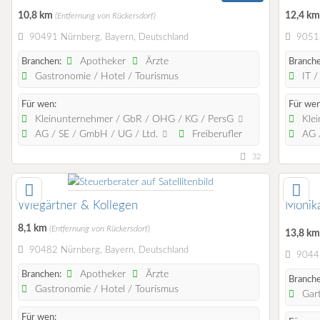
10,8 km
12,4 k
(Entfernung von Rückersdorf)
90491 Nürnberg, Bayern, Deutschland
90518
Apotheker
Ärzte
Branchen:
Branche
Gastronomie / Hotel / Tourismus
IT /
Für wen:
Für wen
Kleinunternehmer / GbR / OHG / KG / PersG
Klei
AG / SE / GmbH / UG / Ltd.
Freiberufler
AG /
32
Wiegärtner & Kollegen
Monika
8,1 km
(Entfernung von Rückersdorf)
13,8 k
90482 Nürnberg, Bayern, Deutschland
90443
Apotheker
Ärzte
Branchen:
Branche
Gastronomie / Hotel / Tourismus
Gart
Für wen: