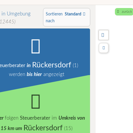
zurück
 in Umgebung
Sortieren
Standard
nach
 12445)
Rückersdorf
euerberater
in
(1)
werden
bis hier
angezeigt
er
folgen
Steuerberater
im
Umkreis von
Rückersdorf
15 km um
(15)