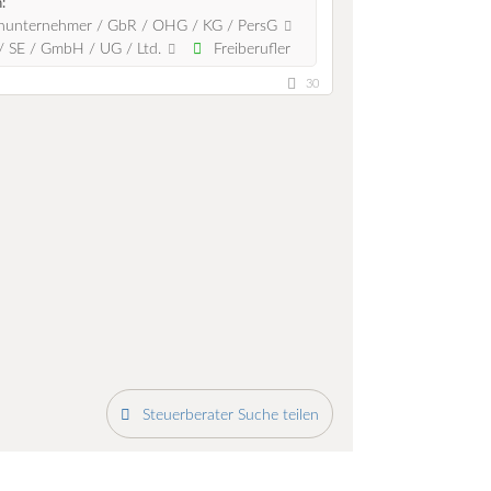
:
nunternehmer / GbR / OHG / KG / PersG
 SE / GmbH / UG / Ltd.
Freiberufler
30
Steuerberater Suche teilen