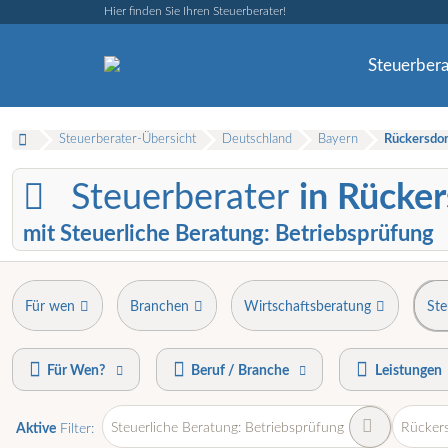
Hier finden Sie Ihren Steuerberater!
Steuerbera
Steuerberater-Übersicht
Deutschland
Bayern
Rückersdor
Steuerberater
in Rücker
mit Steuerliche Beratung: Betriebsprüfung
Für wen
Branchen
Wirtschaftsberatung
Ste
Für Wen?
Beruf / Branche
Leistungen
Steuerliche Beratung: Betriebsprüfung
Rückers
Aktive
Filter: