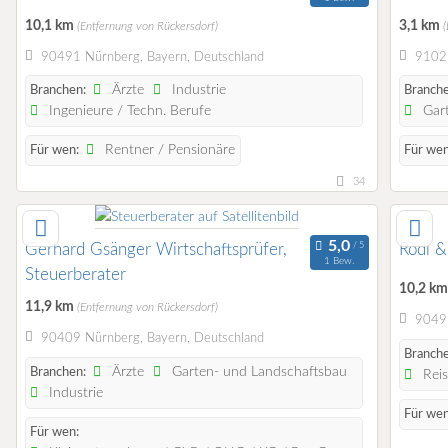
10,1 km
3,1 km
(Entfernung von Rückersdorf)
90491 Nürnberg, Bayern, Deutschland
91027
Ärzte
Industrie
Branchen:
Branche
Ingenieure / Techn. Berufe
Gart
Rentner / Pensionäre
Für wen:
Für wen
34
Gerhard Gsänger Wirtschaftsprüfer,
Rödl &
1 Bew.
Steuerberater
10,2 k
11,9 km
(Entfernung von Rückersdorf)
90491
90409 Nürnberg, Bayern, Deutschland
Branche
Ärzte
Garten- und Landschaftsbau
Branchen:
Reis
Industrie
Für wen
Für wen: