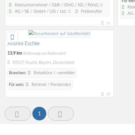
Für wen
Kleinunternehmer / GbR / OHG / KG / PersG
Klei
AG / SE / GmbH / UG / Ltd.
Freiberufler
AG /
31
Andrea Eschke
13,9 km
(Entfernung von Rückersdorf)
90537 Feucht, Bayern, Deutschland
Reisebüro / -vermittler
Branchen:
Rentner / Pensionäre
Für wen:
25
1