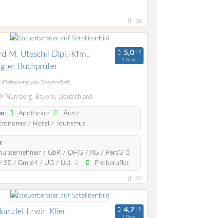
36
d M. Uteschil Dipl.-Kfm.,
1 Bew.
igter Buchprüfer
m
(Entfernung von Rückersdorf)
 Nürnberg, Bayern, Deutschland
Apotheker
Ärzte
n:
ronomie / Hotel / Tourismus
:
nunternehmer / GbR / OHG / KG / PersG
 SE / GmbH / UG / Ltd.
Freiberufler
34
kanzlei Erwin Klier
1 Bew.