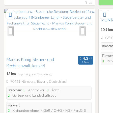
32
MUNK
10,9 k
90491
Branche
Für wen
Markus König Steuer- und
Rent
1 Bew.
Rechtsanwaltskanzlei
13 km
(Entfernung von Rückersdorf)
90461 Nürnberg, Bayern, Deutschland
Apotheker
Ärzte
Branchen:
Garten- und Landschaftsbau
Für wen:
Kleinunternehmer / GbR / OHG / KG / PersG