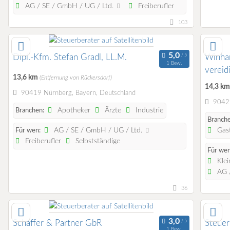
AG / SE / GmbH / UG / Ltd.
Freiberufler
103
Dipl.-Kfm. Stefan Gradl, LL.M.
Winhar
1 Bew.
vereid
13,6 km
(Entfernung von Rückersdorf)
14,3 k
90419 Nürnberg, Bayern, Deutschland
90429
Apotheker
Ärzte
Industrie
Branchen:
Branche
AG / SE / GmbH / UG / Ltd.
Gast
Für wen:
Freiberufler
Selbstständige
Für wen
Klei
AG /
36
Schaffer & Partner GbR
Steuer
1 Bew.