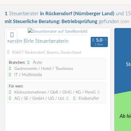
1
Steuerberater
in Rückersdorf (Nürnberger Land)
und 15
mit Steuerliche Beratung: Betriebsprüfung
gefunden
(von
Kerstin Birle Steuerberaterin
1 Bew.
90607 Rückersdorf, Bayern, Deutschland
Ärzte
Branchen:
St
Gastronomie / Hotel / Tourismus
IT / Multimedia
Für wen:
Kleinunternehmer / GbR / OHG / KG / PersG
AG / SE / GmbH / UG / Ltd.
Freiberufler
Ab hi