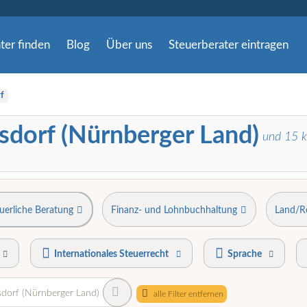
ter finden
Blog
Über uns
Steuerberater eintragen
f
sdorf (Nürnberger Land)
und
15
k
uerliche Beratung
Finanz- und Lohnbuchhaltung
Land/R
Internationales Steuerrecht
Sprache
dorf (Nürnberger Land)
alle Filter entfernen