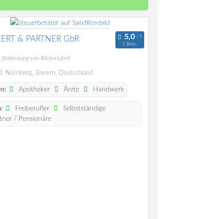
ERT & PARTNER GbR
1 Bew.
m
(Entfernung von Rückersdorf)
 Nürnberg, Bayern, Deutschland
Apotheker
Ärzte
Handwerk
n:
Freiberufler
Selbstständige
:
ner / Pensionäre