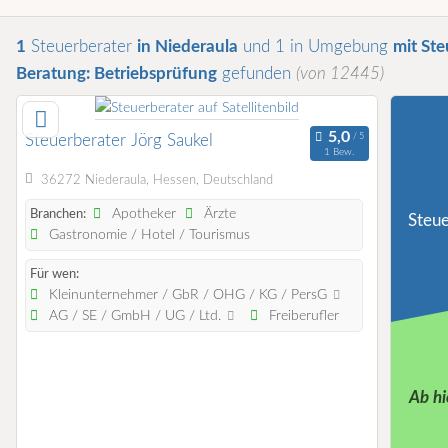
1
Steuerberater
in Niederaula
und 1 in Umgebung
mit Ste
Beratung: Betriebsprüfung
gefunden
(von 12445)
Steuerberater Jörg Saukel
1 Bew.
36272 Niederaula, Hessen, Deutschland
Apotheker
Ärzte
Branchen:
Steue
Gastronomie / Hotel / Tourismus
Für wen:
Kleinunternehmer / GbR / OHG / KG / PersG
AG / SE / GmbH / UG / Ltd.
Freiberufler
Ab hi