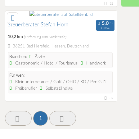
32
Steuerberater Stefan Horn
1 Bew.
10,2 km
(Entfernung von Niederaula)
36251 Bad Hersfeld, Hessen, Deutschland
Ärzte
Branchen:
Gastronomie / Hotel / Tourismus
Handwerk
Für wen:
Kleinunternehmer / GbR / OHG / KG / PersG
Freiberufler
Selbstständige
32
1