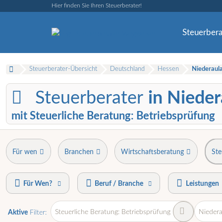
Hier finden Sie Ihren Steuerberater!
Steuerbera
Steuerberater-Übersicht
Deutschland
Hessen
Niederaul
Steuerberater
in Nieder
mit Steuerliche Beratung: Betriebsprüfung
Für wen
Branchen
Wirtschaftsberatung
Ste
Für Wen?
Beruf / Branche
Leistungen
Steuerliche Beratung: Betriebsprüfung
Niedera
Aktive
Filter: