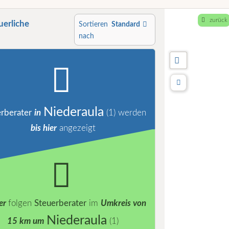
zurück
uerliche
Sortieren
Standard
nach
Niederaula
rberater
in
(1)
werden
bis hier
angezeigt
er
folgen
Steuerberater
im
Umkreis von
Niederaula
15 km um
(1)