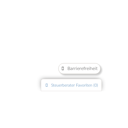
Barrierefreiheit
Steuerberater
Favoriten (
0
)