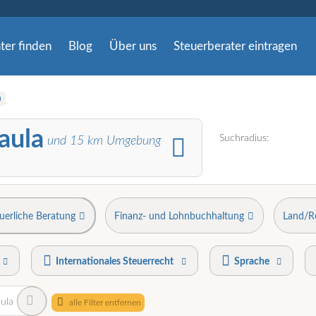
ter finden
Blog
Über uns
Steuerberater eintragen
a
aula
Suchradius:
und
15
km Umgebung
uerliche Beratung
Finanz- und Lohnbuchhaltung
Land/R
Internationales Steuerrecht
Sprache
ula
alle Filter entfernen