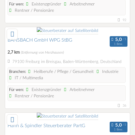
Existenzgründer
Arbeitnehmer
Für wen:
Rentner / Pensionäre
92
BANSBACH GmbH WPG StBG
1 Bew.
2,7 km
(Entfernung von Merzhausen)
79100 Freiburg im Breisgau, Baden-Württemberg, Deutschland
Heilberufe / Pflege / Gesundheit
Industrie
Branchen:
IT / Multimedia
Existenzgründer
Arbeitnehmer
Für wen:
Rentner / Pensionäre
36
Hahn & Spindler Steuerberater PartG
1 Bew.