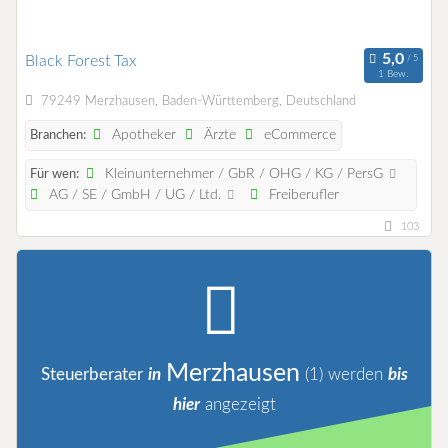
Black Forest Tax
1 Bew.
79249 Merzhausen, Baden-Württemberg, Deutschland
Apotheker
Ärzte
eCommerce
Branchen:
Kleinunternehmer / GbR / OHG / KG / PersG
Für wen:
AG / SE / GmbH / UG / Ltd.
Freiberufler
103
Merzhausen
Steuerberater
in
(1)
werden
bis
hier
angezeigt