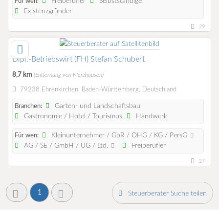
Freiberufler
Selbstständige
Für wen:
Existenzgründer
29
Dipl.-Betriebswirt (FH) Stefan Schubert
8,7 km
(Entfernung von Merzhausen)
79238 Ehrenkirchen, Baden-Württemberg, Deutschland
Garten- und Landschaftsbau
Branchen:
Gastronomie / Hotel / Tourismus
Handwerk
Kleinunternehmer / GbR / OHG / KG / PersG
Für wen:
AG / SE / GmbH / UG / Ltd.
Freiberufler
27
1
Steuerberater Suche teilen