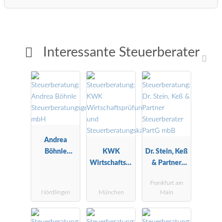
Interessante Steuerberater
Andrea
Böhnle
KWK
Dr. Stein, Keß
Steuerberatu
Wirtschaftspr
& Partner
ngsgesellscha
üfungs- und
Steuerberater
Frankfurt am
ft mbH
Steuerberatu
PartG mbB
Nördlingen
München
Main
ngskanzlei