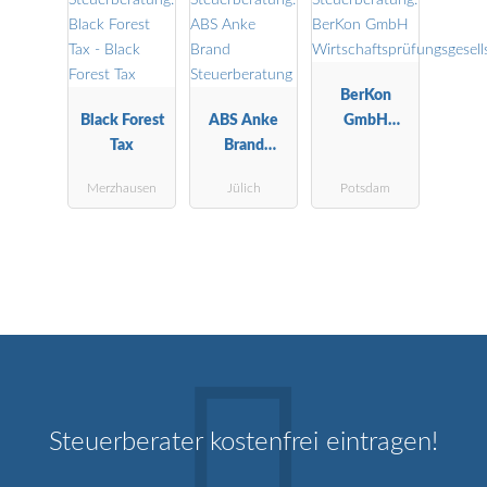
BerKon
Black Forest
ABS Anke
GmbH
Tax
Brand
Wirtschaftspr
Steuerberatu
üfungsgesells
Merzhausen
Jülich
Potsdam
ng
chaft
Steuerberater kostenfrei eintragen!