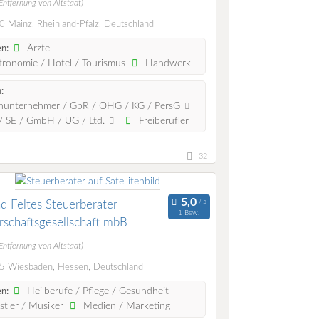
Entfernung von Altstadt)
 Mainz, Rheinland-Pfalz, Deutschland
Ärzte
n:
ronomie / Hotel / Tourismus
Handwerk
:
nunternehmer / GbR / OHG / KG / PersG
 SE / GmbH / UG / Ltd.
Freiberufler
32
nd Feltes Steuerberater
1 Bew.
rschaftsgesellschaft mbB
Entfernung von Altstadt)
 Wiesbaden, Hessen, Deutschland
Heilberufe / Pflege / Gesundheit
n:
tler / Musiker
Medien / Marketing