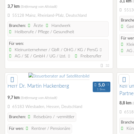
3,1 km
(
3,7 km
(Entfernung von Altstadt)
55130
55128 Mainz, Rheinland-Pfalz, Deutschland
Branche
Ärzte
Handwerk
Branchen:
Gast
Heilberufe / Pflege / Gesundheit
Für wen
Für wen:
Klei
Kleinunternehmer / GbR / OHG / KG / PersG
AG /
AG / SE / GmbH / UG / Ltd.
Freiberufler
32
Herr Dr. Martin Hackenberg
Kell u
1 Bew.
Partne
9,7 km
(Entfernung von Altstadt)
8,8 km
(
65183 Wiesbaden, Hessen, Deutschland
65185
Reisebüro / -vermittler
Branchen:
Branche
Rentner / Pensionäre
Küns
Für wen: