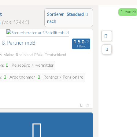
zurück
t
Sortieren
Standard
nach
n
(von 12445)
r & Partner mbB
1 Bew.
 Mainz, Rheinland-Pfalz, Deutschland
Reisebüro / -vermittler
n:
Arbeitnehmer
Rentner / Pensionäre
:
32