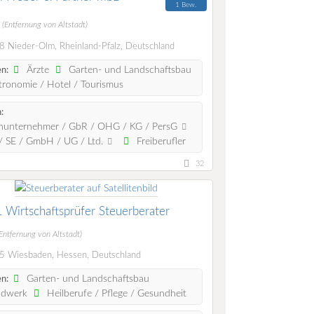
1 Bew.
m
(Entfernung von Altstadt)
 Nieder-Olm, Rheinland-Pfalz, Deutschland
Ärzte
Garten- und Landschaftsbau
n:
ronomie / Hotel / Tourismus
:
nunternehmer / GbR / OHG / KG / PersG
 SE / GmbH / UG / Ltd.
Freiberufler
32
Wirtschaftsprüfer Steuerberater
Entfernung von Altstadt)
 Wiesbaden, Hessen, Deutschland
Garten- und Landschaftsbau
n:
dwerk
Heilberufe / Pflege / Gesundheit