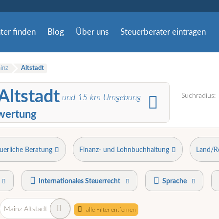
ter finden
Blog
Über uns
Steuerberater eintragen
inz
Altstadt
Altstadt
Suchradius:
und
15
km Umgebung
wertung
uerliche Beratung
Finanz- und Lohnbuchhaltung
Land/R
Internationales Steuerrecht
Sprache
Mainz Altstadt
alle Filter entfernen