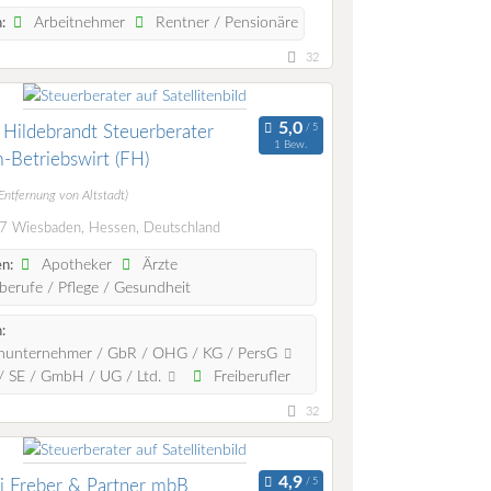
Arbeitnehmer
Rentner / Pensionäre
:
32
 Hildebrandt Steuerberater
1 Bew.
-Betriebswirt (FH)
Entfernung von Altstadt)
 Wiesbaden, Hessen, Deutschland
Apotheker
Ärzte
n:
berufe / Pflege / Gesundheit
:
nunternehmer / GbR / OHG / KG / PersG
 SE / GmbH / UG / Ltd.
Freiberufler
32
i Freber & Partner mbB