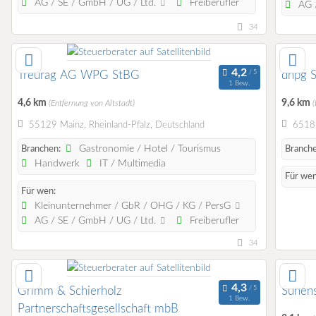
AG / SE / GmbH / UG / Ltd.
Freiberufler
AG /
34
Treurag AG WPG StBG
dhpg 
1 Bew.
4,6 km
9,6 km
(Entfernung von Altstadt)
(
55129 Mainz, Rheinland-Pfalz, Deutschland
65183
Gastronomie / Hotel / Tourismus
Branchen:
Branche
Handwerk
IT / Multimedia
Für wen
Für wen:
Kleinunternehmer / GbR / OHG / KG / PersG
AG / SE / GmbH / UG / Ltd.
Freiberufler
34
Grimm & Schierholz
Suhen
1 Bew.
Partnerschaftsgesellschaft mbB