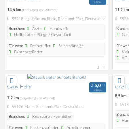
1 Bew.
14,6 km
11,2 k
(Entfernung von Altstadt)
55218 Ingelheim am Rhein, Rheinland-Pfalz, Deutschland
55268
Ärzte
Handwerk
Branchen:
Branche
Heilberufe / Pflege / Gesundheit
Gast
Freiberufler
Selbstständige
Für wen:
Für wen
Existenzgründer
Klei
AG /
32
Gaby Helm
GASTL 
1 Bew.
8,5 km
(
7,2 km
(Entfernung von Altstadt)
65185
55126 Mainz, Rheinland-Pfalz, Deutschland
Branche
Reisebüro / -vermittler
Branchen:
Han
Existenzgründer
Arbeitnehmer
Für wen: