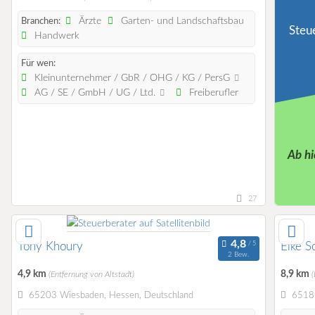
Ärzte
Garten- und Landschaftsbau
Branchen:
Steu
Handwerk
Für wen:
Kleinunternehmer / GbR / OHG / KG / PersG
AG / SE / GmbH / UG / Ltd.
Freiberufler
Ab hi
27
Tony Khoury
Elke S
2 Bew.
4,9 km
8,9 km
(Entfernung von Altstadt)
(
65203 Wiesbaden, Hessen, Deutschland
65189