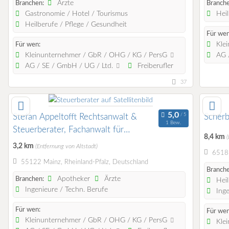
Ärzte
Branchen:
Branche
Gastronomie / Hotel / Tourismus
Heil
Heilberufe / Pflege / Gesundheit
Für wen
Klei
Für wen:
Kleinunternehmer / GbR / OHG / KG / PersG
AG /
AG / SE / GmbH / UG / Ltd.
Freiberufler
37
Stefan Appeltofft Rechtsanwalt &
Scherb
1 Bew.
Steuerberater, Fachanwalt für
8,4 km
(
Steuerrecht
3,2 km
(Entfernung von Altstadt)
65189
55122 Mainz, Rheinland-Pfalz, Deutschland
Branche
Apotheker
Ärzte
Branchen:
Heil
Ingenieure / Techn. Berufe
Inge
Für wen:
Für wen
Kleinunternehmer / GbR / OHG / KG / PersG
Klei