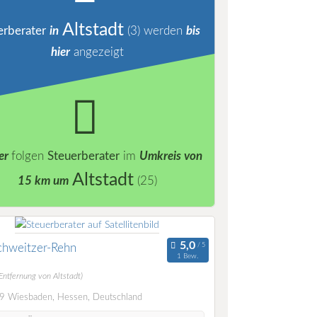
Altstadt
erberater
in
(3)
werden
bis
hier
angezeigt
er
folgen
Steuerberater
im
Umkreis von
Altstadt
15 km um
(25)
chweitzer-Rehn
1 Bew.
Entfernung von Altstadt)
 Wiesbaden, Hessen, Deutschland