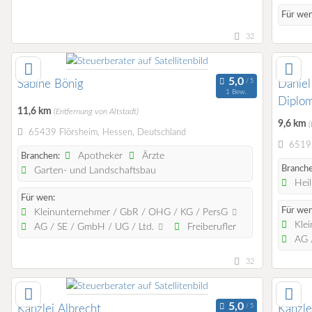
Für wen
32
Sabine Bönig
Daniel
1 Bew.
Diplom
11,6 km
(Entfernung von Altstadt)
9,6 km
(
65439 Flörsheim, Hessen, Deutschland
65197
Apotheker
Ärzte
Branchen:
Branche
Garten- und Landschaftsbau
Heil
Für wen:
Für wen
Kleinunternehmer / GbR / OHG / KG / PersG
Klei
AG / SE / GmbH / UG / Ltd.
Freiberufler
AG /
32
Kanzlei Albrecht
Kanzle