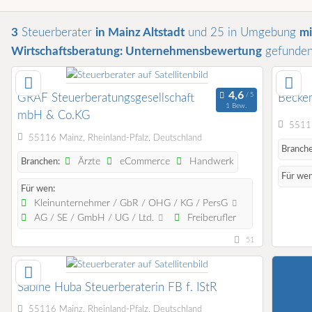
3
Steuerberater
in Mainz Altstadt
und 25 in Umgebung
mi
Wirtschaftsberatung: Unternehmensbewertung
gefunde
GRAF Steuerberatungsgesellschaft
Becke
1 Bew.
mbH & Co.KG
55116
55116 Mainz, Rheinland-Pfalz, Deutschland
Branche
Ärzte
eCommerce
Handwerk
Branchen:
Für wen
Für wen:
Kleinunternehmer / GbR / OHG / KG / PersG
AG / SE / GmbH / UG / Ltd.
Freiberufler
51
Sabine Huba Steuerberaterin FB f. IStR
55116 Mainz, Rheinland-Pfalz, Deutschland