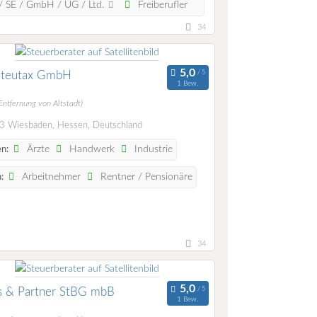
 SE / GmbH / UG / Ltd.
Freiberufler
34
Steutax GmbH
1 Bew.
Entfernung von Altstadt)
 Wiesbaden, Hessen, Deutschland
Ärzte
Handwerk
Industrie
n:
Arbeitnehmer
Rentner / Pensionäre
:
34
s & Partner StBG mbB
1 Bew.