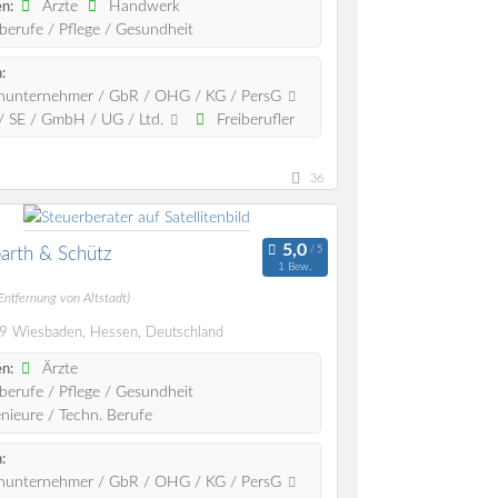
Ärzte
Handwerk
n:
berufe / Pflege / Gesundheit
:
nunternehmer / GbR / OHG / KG / PersG
 SE / GmbH / UG / Ltd.
Freiberufler
36
arth & Schütz
1 Bew.
Entfernung von Altstadt)
 Wiesbaden, Hessen, Deutschland
Ärzte
n:
berufe / Pflege / Gesundheit
nieure / Techn. Berufe
:
nunternehmer / GbR / OHG / KG / PersG