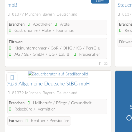
1 Bew.
mbB
Steuer
Wirtsc
81379 München, Bayern, Deutschland
81379
Apotheker
Ärzte
Branchen:
Branche
Gastronomie / Hotel / Tourismus
Reis
Für wen:
Für we
Kleinunternehmer / GbR / OHG / KG / PersG
AG / SE / GmbH / UG / Ltd.
Freiberufler
32
ADS Allgemeine Deutsche StBG mbH
81379 München, Bayern, Deutschland
Heilberufe / Pflege / Gesundheit
Branchen:
Reisebüro / -vermittler
O
Rentner / Pensionäre
Für wen: