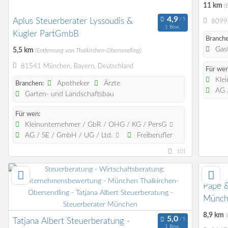
11 km
(
Aplus Steuerberater Lyssoudis &
80999
1 Bew.
Kugler PartGmbB
Branche
Gast
5,5 km
(Entfernung von Thalkirchen-Obersendling)
81541 München, Bayern, Deutschland
Für wen
Klei
Apotheker
Ärzte
Branchen:
AG /
Garten- und Landschaftsbau
Für wen:
Kleinunternehmer / GbR / OHG / KG / PersG
AG / SE / GmbH / UG / Ltd.
Freiberufler
101
Pape 
Münch
8,9 km
Tatjana Albert Steuerberatung -
1 Bew.