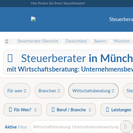
Hier finden Sie Ihren Steuerberater!
Steuerbera
Steuerberater-Übersicht
Deutschland
Bayern
München
Steuerberater
in Münch
mit Wirtschaftsberatung: Unternehmensbe
Für wen
Branchen
Wirtschaftsberatung
Ste
Für Wen?
Beruf / Branche
Leistungen
Wirtschaftsberatung: Unternehmensbewertung
Aktive
Filter: