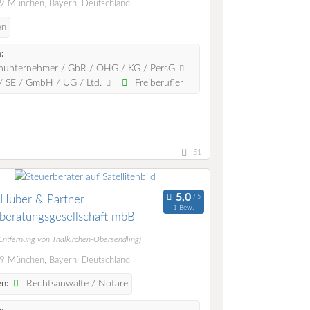
 München, Bayern, Deutschland
en
:
nunternehmer / GbR / OHG / KG / PersG
 SE / GmbH / UG / Ltd.
Freiberufler
51
 Huber & Partner
1 Bew.
beratungsgesellschaft mbB
(Entfernung von Thalkirchen-Obersendling)
 München, Bayern, Deutschland
Rechtsanwälte / Notare
n: