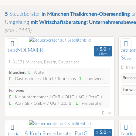
5
Steuerberater
in München Thalkirchen-Obersendling
un
Umgebung
mit Wirtschaftsberatung: Unternehmensbewe
(von 12445)
BERNDLMAIER
Steuer
1 Bew.
Süss
81371 München, Bayern, Deutschland
81379
Ärzte
Branchen:
Branche
Gastronomie / Hotel / Tourismus
Handwerk
Für wen
Für wen:
Kleinunternehmer / GbR / OHG / KG / PersG
AG / SE / GmbH / UG / Ltd.
Freiberufler
34
Linhart & Kuch Steuerberater PartG
Mader 