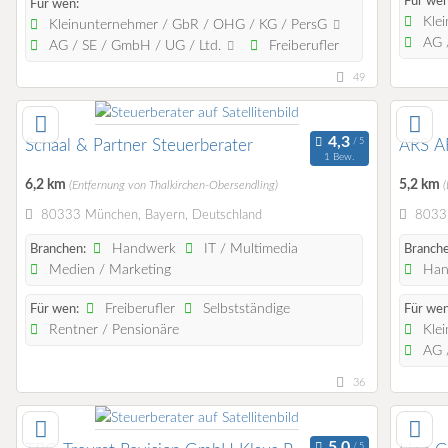
Für wen
Für wen:
Klei
Kleinunternehmer / GbR / OHG / KG / PersG
AG /
AG / SE / GmbH / UG / Ltd.
Freiberufler
49
Schaal & Partner Steuerberater
ARS 
1 Bew.
6,2 km
5,2 km
(Entfernung von Thalkirchen-Obersendling)
80333 München, Bayern, Deutschland
80336
Handwerk
IT / Multimedia
Branchen:
Branche
Medien / Marketing
Han
Freiberufler
Selbstständige
Für wen:
Für wen
Rentner / Pensionäre
Klei
AG /
36