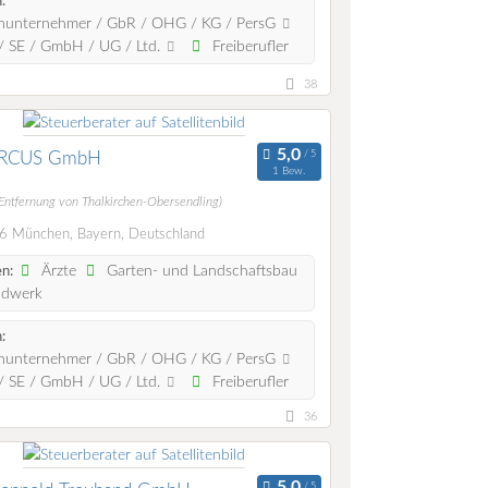
:
nunternehmer / GbR / OHG / KG / PersG
 SE / GmbH / UG / Ltd.
Freiberufler
38
ARCUS GmbH
1 Bew.
(Entfernung von Thalkirchen-Obersendling)
 München, Bayern, Deutschland
Ärzte
Garten- und Landschaftsbau
n:
dwerk
:
nunternehmer / GbR / OHG / KG / PersG
 SE / GmbH / UG / Ltd.
Freiberufler
36