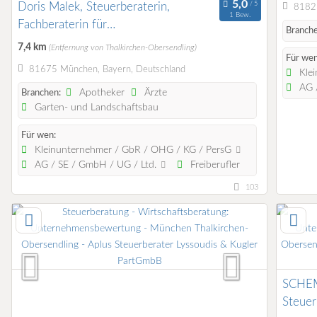
Doris Malek, Steuerberaterin,
81825
1 Bew.
Fachberaterin für
Branche
Unternehmensnachfolge DStV e.V.
7,4 km
(Entfernung von Thalkirchen-Obersendling)
Für wen
81675 München, Bayern, Deutschland
Klei
AG /
Apotheker
Ärzte
Branchen:
Garten- und Landschaftsbau
Für wen:
Kleinunternehmer / GbR / OHG / KG / PersG
AG / SE / GmbH / UG / Ltd.
Freiberufler
103
SCHE
Steue