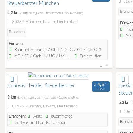
81679
Steuerberater München
Branch
4,2 km
(Entfernung von Thalkirchen-Obersendling)
80339 München, Bayern, Deutschland
Für wen
Klei
Branchen
AG /
Für wen:
Kleinunternehmer / GbR / OHG / KG / PersG
AG / SE / GmbH / UG / Ltd.
Freiberufler
82
Andreas Heckler Steuerberater
Alexia
1 Bew.
Steuer
9 km
(Entfernung von Thalkirchen-Obersendling)
5,3 km
81925 München, Bayern, Deutschland
80639
Ärzte
eCommerce
Branchen:
Branche
Garten- und Landschaftsbau