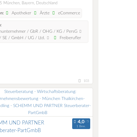
 München, Bayern, Deutschland
Apotheker
Ärzte
eCommerce
n:
:
nunternehmer / GbR / OHG / KG / PersG
 SE / GmbH / UG / Ltd.
Freiberufler
103
MM UND PARTNER
1 Bew.
rberater-PartGmbB