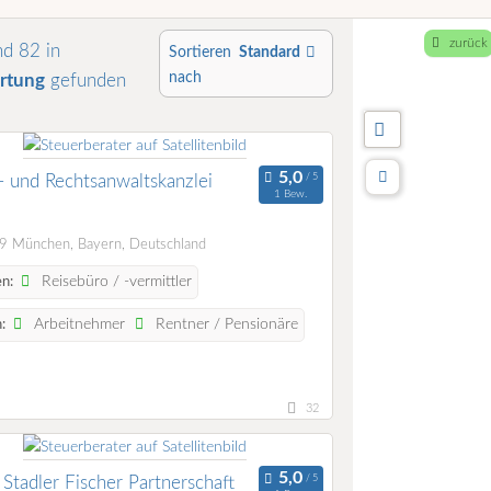
zurück
d 82 in
Sortieren
Standard
nach
rtung
gefunden
- und Rechtsanwaltskanzlei
1 Bew.
 München, Bayern, Deutschland
Reisebüro / -vermittler
n:
Arbeitnehmer
Rentner / Pensionäre
:
32
Stadler Fischer Partnerschaft