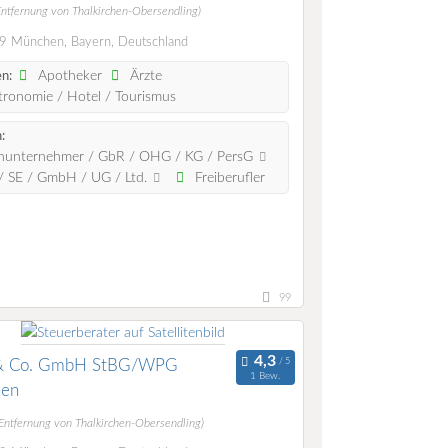
Entfernung von Thalkirchen-Obersendling)
 München, Bayern, Deutschland
Apotheker
Ärzte
n:
ronomie / Hotel / Tourismus
:
nunternehmer / GbR / OHG / KG / PersG
 SE / GmbH / UG / Ltd.
Freiberufler
99
& Co. GmbH StBG/WPG
1 Bew.
en
(Entfernung von Thalkirchen-Obersendling)