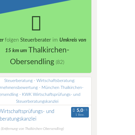
er
folgen
Steuerberater
im
Umkreis von
Thalkirchen-
15 km um
Obersendling
(82)
irtschaftsprüfungs- und
1 Bew.
beratungskanzlei
m
(Entfernung von Thalkirchen-Obersendling)