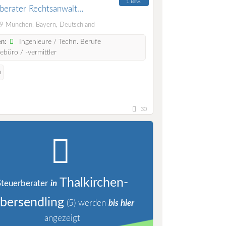
1 Bew.
berater Rechtsanwalt
haftsprüfer
 München, Bayern, Deutschland
Ingenieure / Techn. Berufe
n:
ebüro / -vermittler
n
30
Thalkirchen-
Steuerberater
in
bersendling
(5)
werden
bis hier
angezeigt