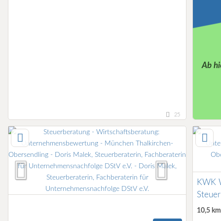
Ab hi
25
KWK W
Steuer
10,5 k