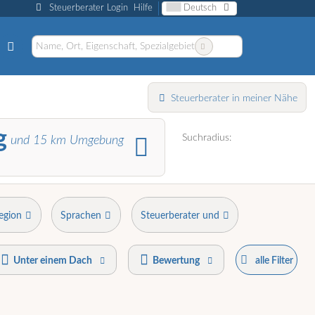
Steuerberater Login
Hilfe
Deutsch
Steuerberater in meiner Nähe
g
Suchradius:
und
15
km Umgebung
egion
Sprachen
Steuerberater und
Unter einem Dach
Bewertung
alle Filter