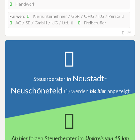
Handwerk
Kleinunternehmer / GbR / OHG / KG / PersG
Für wen:
AG / SE / GmbH / UG / Ltd.
Freiberufler
29
Neustadt-
Steuerberater
in
Neuschönefeld
(1)
werden
bis hier
angezeigt
Ab hier
folgen
Steuerberater
im
Umkreis von 15 km