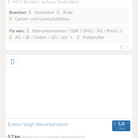
4451 Borsdorf, Sachsen, Deutschland
Apotheker
Ärzte
Branchen:
Garten- und Landschaftsbau
Kleinunternehmer / GbR / OHG / KG / PersG
Für wen:
AG / SE / GmbH / UG / Ltd.
Freiberufler
31
Evelyn Voigt Steuerberaterin
1 Bew.
0,7 km
(Entfernung von Neustadt-Neuschönefeld)