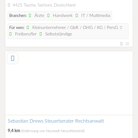
4425 Taucha, Sachsen, Deutschland
Ärzte
Handwerk
IT / Multimedia
Branchen:
Kleinunternehmer / GbR / OHG / KG / PersG
Für wen:
Freiberufler
Selbstständige
32
Sebastian Drews Steuerberater Rechtsanwalt
9,4 km
(Entfernung von Neustadt-Neuschönefeld)