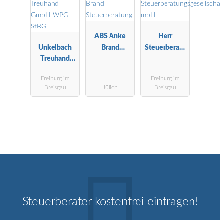
ABS Anke
Herr
Unkelbach
Brand
Steuerberatu
Treuhand
Steuerberatu
ngsgesellscha
GmbH WPG
ng
ft mbH
Freiburg im
Freiburg im
StBG
Breisgau
Jülich
Breisgau
Steuerberater kostenfrei eintragen!