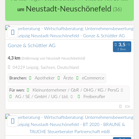
Neustadt-Neuschönefeld
um
(36)
Gonze & Schüttler AG
2 Bew.
4,3 km
(Entfernung von Neustadt-Neuschönefeld)
04229 Leipzig, Sachsen, Deutschland
Apotheker
Ärzte
eCommerce
Branchen:
Kleinunternehmer / GbR / OHG / KG / PersG
Für wen:
AG / SE / GmbH / UG / Ltd.
Freiberufler
106