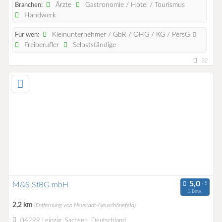
Ärzte
Gastronomie / Hotel / Tourismus
Branchen:
Handwerk
Kleinunternehmer / GbR / OHG / KG / PersG
Für wen:
Freiberufler
Selbstständige
32
M&S StBG mbH
1 Bew.
2,2 km
(Entfernung von Neustadt-Neuschönefeld)
04299 Leipzig, Sachsen, Deutschland