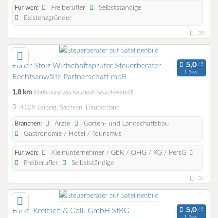
Freiberufler
Selbstständige
Für wen:
Existenzgründer
35
Ebner Stolz Wirtschaftsprüfer Steuerberater
1 Bew.
Rechtsanwälte Partnerschaft mbB
1,8 km
(Entfernung von Neustadt-Neuschönefeld)
4109 Leipzig, Sachsen, Deutschland
Ärzte
Garten- und Landschaftsbau
Branchen:
Gastronomie / Hotel / Tourismus
Kleinunternehmer / GbR / OHG / KG / PersG
Für wen:
Freiberufler
Selbstständige
34
Fürst, Kreitsch & Coll. GmbH StBG
1 Bew.