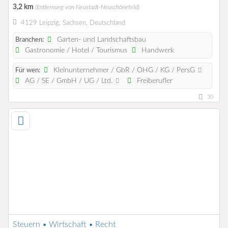
3,2 km
(Entfernung von Neustadt-Neuschönefeld)
4129 Leipzig, Sachsen, Deutschland
Garten- und Landschaftsbau
Branchen:
Gastronomie / Hotel / Tourismus
Handwerk
Kleinunternehmer / GbR / OHG / KG / PersG
Für wen:
AG / SE / GmbH / UG / Ltd.
Freiberufler
30
Steuern • Wirtschaft • Recht