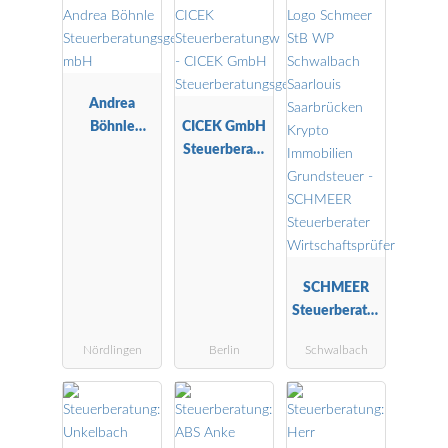
Andrea
Böhnle
CICEK GmbH
Steuerberatu
Steuerberatu
ngsgesellscha
ngsgesellscha
ft mbH
ft
SCHMEER
Steuerberater
Wirtschaftspr
Nördlingen
Berlin
Schwalbach
üfer