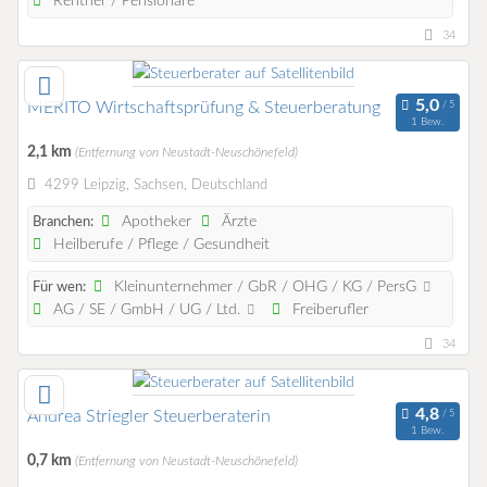
Rentner / Pensionäre
34
MERITO Wirtschaftsprüfung & Steuerberatung
1 Bew.
2,1 km
(Entfernung von Neustadt-Neuschönefeld)
4299 Leipzig, Sachsen, Deutschland
Apotheker
Ärzte
Branchen:
Heilberufe / Pflege / Gesundheit
Kleinunternehmer / GbR / OHG / KG / PersG
Für wen:
AG / SE / GmbH / UG / Ltd.
Freiberufler
34
Andrea Striegler Steuerberaterin
1 Bew.
0,7 km
(Entfernung von Neustadt-Neuschönefeld)