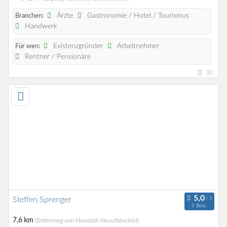
Ärzte
Gastronomie / Hotel / Tourismus
Branchen:
Handwerk
Existenzgründer
Arbeitnehmer
Für wen:
Rentner / Pensionäre
32
Steffen Sprenger
1 Bew.
7,6 km
(Entfernung von Neustadt-Neuschönefeld)