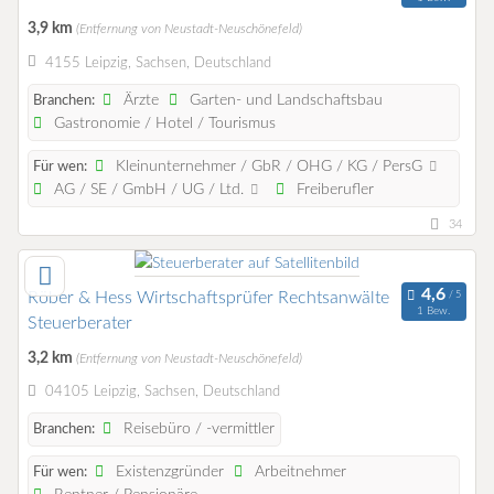
3,9 km
(Entfernung von Neustadt-Neuschönefeld)
4155 Leipzig, Sachsen, Deutschland
Ärzte
Garten- und Landschaftsbau
Branchen:
Gastronomie / Hotel / Tourismus
Kleinunternehmer / GbR / OHG / KG / PersG
Für wen:
AG / SE / GmbH / UG / Ltd.
Freiberufler
34
Röber & Hess Wirtschaftsprüfer Rechtsanwälte
1 Bew.
Steuerberater
3,2 km
(Entfernung von Neustadt-Neuschönefeld)
04105 Leipzig, Sachsen, Deutschland
Reisebüro / -vermittler
Branchen:
Existenzgründer
Arbeitnehmer
Für wen: