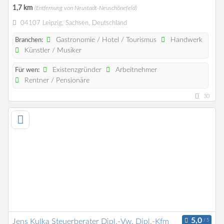
1,7 km
(Entfernung von Neustadt-Neuschönefeld)
04107 Leipzig, Sachsen, Deutschland
Gastronomie / Hotel / Tourismus
Handwerk
Branchen:
Künstler / Musiker
Existenzgründer
Arbeitnehmer
Für wen:
Rentner / Pensionäre
30
Jens Kulka Steuerberater Dipl.-Vw. Dipl.-Kfm