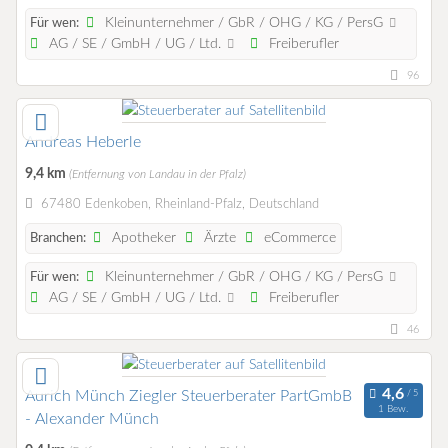
Kleinunternehmer / GbR / OHG / KG / PersG
Für wen:
AG / SE / GmbH / UG / Ltd.
Freiberufler
96
Andreas Heberle
9,4 km
(Entfernung von Landau in der Pfalz)
67480 Edenkoben, Rheinland-Pfalz, Deutschland
Apotheker
Ärzte
eCommerce
Branchen:
Kleinunternehmer / GbR / OHG / KG / PersG
Für wen:
AG / SE / GmbH / UG / Ltd.
Freiberufler
46
Aurich Münch Ziegler Steuerberater PartGmbB
1 Bew.
- Alexander Münch