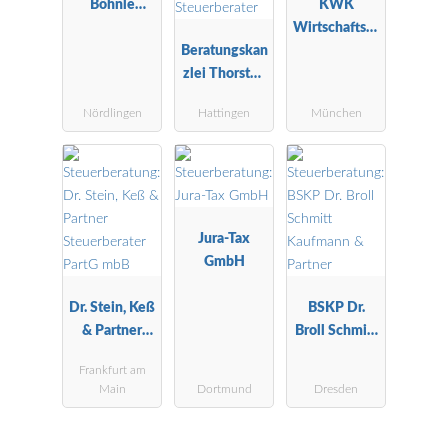
Böhnle
KWK
Steuerberatu
Wirtschaftspr
ngsgesellscha
Beratungskan
üfungs- und
ft mbH
zlei Thorsten
Steuerberatu
Hans
ngskanzlei
Nördlingen
Hattingen
München
Steuerberater
Jura-Tax
GmbH
Dr. Stein, Keß
BSKP Dr.
& Partner
Broll Schmitt
Steuerberater
Kaufmann &
Frankfurt am
PartG mbB
Partner
Main
Dortmund
Dresden