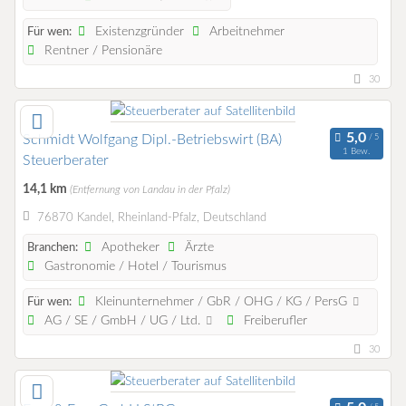
Existenzgründer
Arbeitnehmer
Für wen:
Rentner / Pensionäre
30
Schmidt Wolfgang Dipl.-Betriebswirt (BA)
1 Bew.
Steuerberater
14,1 km
(Entfernung von Landau in der Pfalz)
76870 Kandel, Rheinland-Pfalz, Deutschland
Apotheker
Ärzte
Branchen:
Gastronomie / Hotel / Tourismus
Kleinunternehmer / GbR / OHG / KG / PersG
Für wen:
AG / SE / GmbH / UG / Ltd.
Freiberufler
30