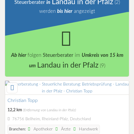
Landau in der Pfalz
Steuerberater
in
(2)
werden
bis hier
angezeigt
Ab hier
folgen
Steuerberater
im
Umkreis von 15 km
Landau in der Pfalz
um
(9)
Christian Topp
12,2 km
(Entfernung von Landau in der Pfalz)
76756 Bellheim, Rheinland-Pfalz, Deutschland
Apotheker
Ärzte
Handwerk
Branchen: