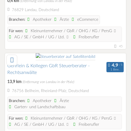
0,4 km
(Entfernung von Landau in der Pfalz)
76829 Landau, Deutschland
Apotheker
Ärzte
eCommerce
Branchen:
Kleinunternehmer / GbR / OHG / KG / PersG
Für wen:
AG / SE / GmbH / UG / Ltd.
Freiberufler
45
Gehrlein & Kollegen GbR Steuerberater -
1 Bew.
Rechtsanwälte
13,9 km
(Entfernung von Landau in der Pfalz)
76756 Bellheim, Rheinland-Pfalz, Deutschland
Apotheker
Ärzte
Branchen:
Garten- und Landschaftsbau
Kleinunternehmer / GbR / OHG / KG / PersG
Für wen:
AG / SE / GmbH / UG / Ltd.
Freiberufler