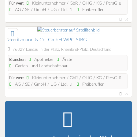
Kleinunternehmer / GbR / OHG / KG / PersG
Für wen:
AG / SE / GmbH / UG / Ltd.
Freiberufler
36
Creutzmann & Co. GmbH WPG StBG
76829 Landau in der Pfalz, Rheinland-Pfalz, Deutschland
Apotheker
Ärzte
Branchen:
Garten- und Landschaftsbau
Kleinunternehmer / GbR / OHG / KG / PersG
Für wen:
AG / SE / GmbH / UG / Ltd.
Freiberufler
29