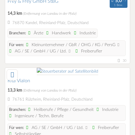
Frey & Frey GmbH StBG
1 Bew.
14,3 km
(Entfernung von Landau in der Pfalz)
76870 Kandel, Rheinland-Pfalz, Deutschland
Ärzte
Handwerk
Industrie
Branchen:
Kleinunternehmer / GbR / OHG / KG / PersG
Für wen:
AG / SE / GmbH / UG / Ltd.
Freiberufler
30
Rita Vialon
13,3 km
(Entfernung von Landau in der Pfalz)
76761 Rülzheim, Rheinland-Pfalz, Deutschland
Heilberufe / Pflege / Gesundheit
Industrie
Branchen:
Ingenieure / Techn. Berufe
AG / SE / GmbH / UG / Ltd.
Freiberufler
Für wen:
Selbstständige