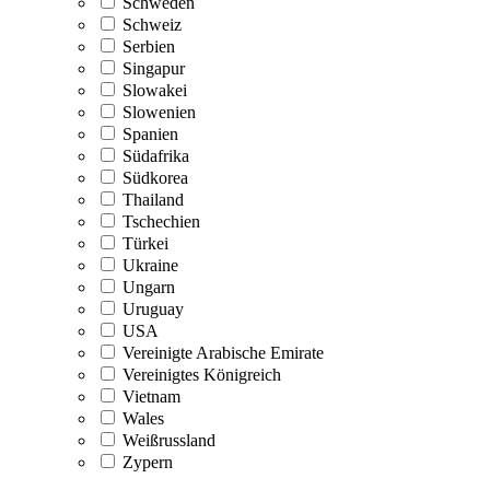
Schweden
Schweiz
Serbien
Singapur
Slowakei
Slowenien
Spanien
Südafrika
Südkorea
Thailand
Tschechien
Türkei
Ukraine
Ungarn
Uruguay
USA
Vereinigte Arabische Emirate
Vereinigtes Königreich
Vietnam
Wales
Weißrussland
Zypern