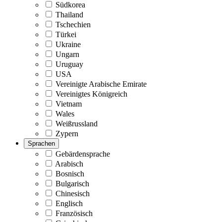
Südkorea
Thailand
Tschechien
Türkei
Ukraine
Ungarn
Uruguay
USA
Vereinigte Arabische Emirate
Vereinigtes Königreich
Vietnam
Wales
Weißrussland
Zypern
Sprachen
Gebärdensprache
Arabisch
Bosnisch
Bulgarisch
Chinesisch
Englisch
Französisch