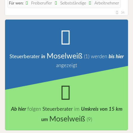
Freiberufler
Selbstständige
Arbeitnehmer
Für wen:
34
Moselweiß
Steuerberater
in
(1)
werden
bis hier
angezeigt
Ab hier
folgen
Steuerberater
im
Umkreis von 15 km
Moselweiß
um
(9)