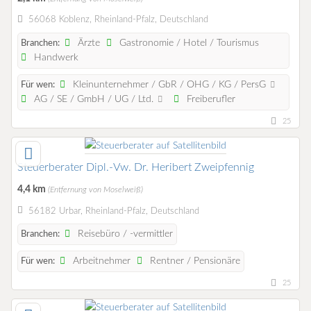
56068 Koblenz, Rheinland-Pfalz, Deutschland
Ärzte
Gastronomie / Hotel / Tourismus
Branchen:
Handwerk
Kleinunternehmer / GbR / OHG / KG / PersG
Für wen:
AG / SE / GmbH / UG / Ltd.
Freiberufler
25
Steuerberater Dipl.-Vw. Dr. Heribert Zweipfennig
4,4 km
(Entfernung von Moselweiß)
56182 Urbar, Rheinland-Pfalz, Deutschland
Reisebüro / -vermittler
Branchen:
Arbeitnehmer
Rentner / Pensionäre
Für wen:
25