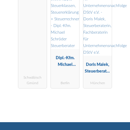
Dipl.-Kfm.
Michael
Doris Malek,
Schröder
Steuerberater
Schwäbisch
Steuerberater
in,
Gmünd
Berlin
München
Fachberaterin
für
Unternehmen
snachfolge
DStV e.V.