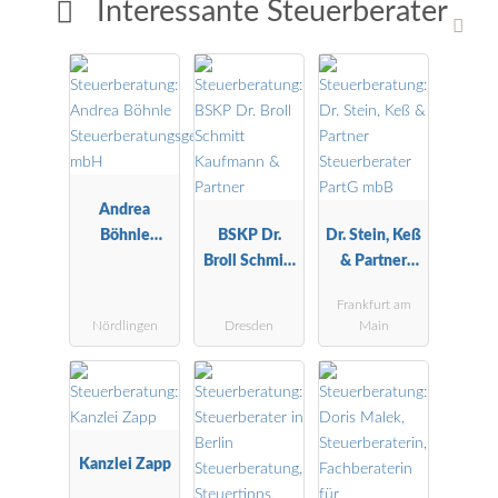
Interessante Steuerberater
Andrea
Böhnle
BSKP Dr.
Dr. Stein, Keß
Steuerberatu
Broll Schmitt
& Partner
ngsgesellscha
Kaufmann &
Steuerberater
Frankfurt am
ft mbH
Partner
PartG mbB
Nördlingen
Dresden
Main
Kanzlei Zapp