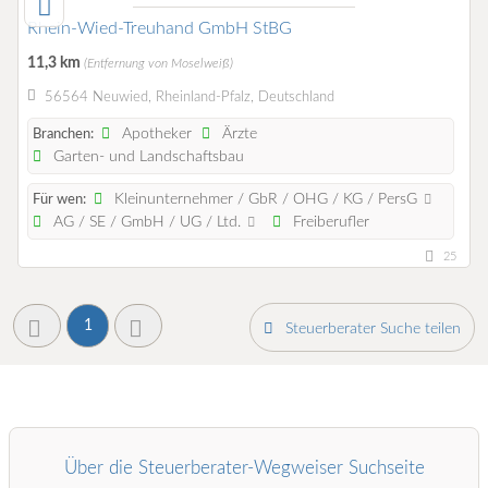
Rhein-Wied-Treuhand GmbH StBG
11,3 km
(Entfernung von Moselweiß)
56564 Neuwied, Rheinland-Pfalz, Deutschland
Apotheker
Ärzte
Branchen:
Garten- und Landschaftsbau
Kleinunternehmer / GbR / OHG / KG / PersG
Für wen:
AG / SE / GmbH / UG / Ltd.
Freiberufler
25
1
Steuerberater Suche teilen
Über die Steuerberater-Wegweiser Suchseite