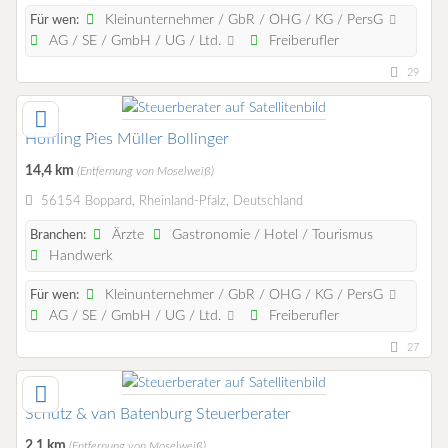
Kleinunternehmer / GbR / OHG / KG / PersG
Für wen:
AG / SE / GmbH / UG / Ltd.
Freiberufler
29
Höffling Pies Müller Bollinger
14,4 km
(Entfernung von Moselweiß)
56154 Boppard, Rheinland-Pfalz, Deutschland
Ärzte
Gastronomie / Hotel / Tourismus
Branchen:
Handwerk
Kleinunternehmer / GbR / OHG / KG / PersG
Für wen:
AG / SE / GmbH / UG / Ltd.
Freiberufler
27
Schütz & van Batenburg Steuerberater
2,1 km
(Entfernung von Moselweiß)