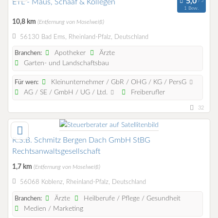
ETL - Maus, Schaaf & Kollegen
1 Bew.
10,8 km
(Entfernung von Moselweiß)
56130 Bad Ems, Rheinland-Pfalz, Deutschland
Apotheker
Ärzte
Branchen:
Garten- und Landschaftsbau
Kleinunternehmer / GbR / OHG / KG / PersG
Für wen:
AG / SE / GmbH / UG / Ltd.
Freiberufler
32
R.S.B. Schmitz Bergen Dach GmbH StBG
Rechtsanwaltsgesellschaft
1,7 km
(Entfernung von Moselweiß)
56068 Koblenz, Rheinland-Pfalz, Deutschland
Ärzte
Heilberufe / Pflege / Gesundheit
Branchen:
Medien / Marketing