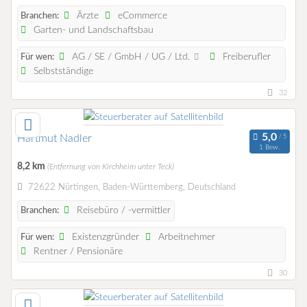
Ärzte
eCommerce
Branchen:
Garten- und Landschaftsbau
AG / SE / GmbH / UG / Ltd.
Freiberufler
Für wen:
Selbstständige
32
Hartmut Nadler
1 Bew.
8,2 km
(Entfernung von Kirchheim unter Teck)
72622 Nürtingen, Baden-Württemberg, Deutschland
Reisebüro / -vermittler
Branchen:
Existenzgründer
Arbeitnehmer
Für wen:
Rentner / Pensionäre
30