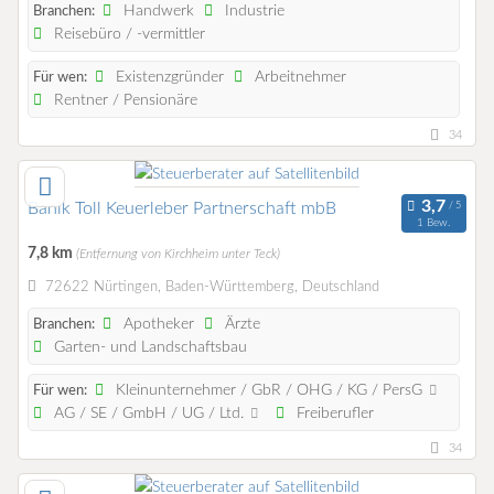
Handwerk
Industrie
Branchen:
Reisebüro / -vermittler
Existenzgründer
Arbeitnehmer
Für wen:
Rentner / Pensionäre
34
Banik Toll Keuerleber Partnerschaft mbB
1 Bew.
7,8 km
(Entfernung von Kirchheim unter Teck)
72622 Nürtingen, Baden-Württemberg, Deutschland
Apotheker
Ärzte
Branchen:
Garten- und Landschaftsbau
Kleinunternehmer / GbR / OHG / KG / PersG
Für wen:
AG / SE / GmbH / UG / Ltd.
Freiberufler
34