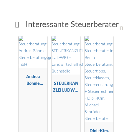
Interessante Steuerberater
Andrea
Böhnle
STEUERKAN
Steuerberatu
ZLEI LUDWIG
ngsgesellscha
-
ft mbH
Landwirtscha
ftliche
Buchstelle
Dipl.-Kfm.