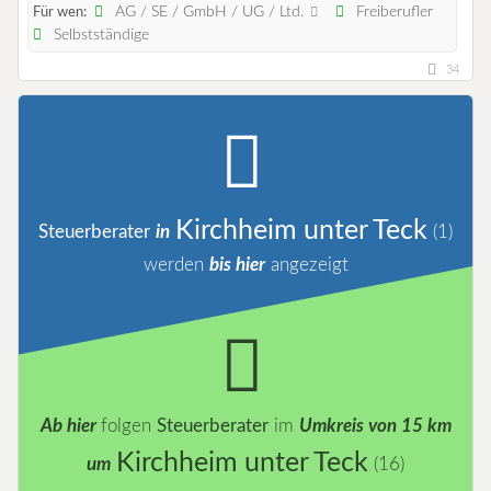
AG / SE / GmbH / UG / Ltd.
Freiberufler
Für wen:
Selbstständige
34
Kirchheim unter Teck
Steuerberater
in
(1)
werden
bis hier
angezeigt
Ab hier
folgen
Steuerberater
im
Umkreis von 15 km
Kirchheim unter Teck
um
(16)