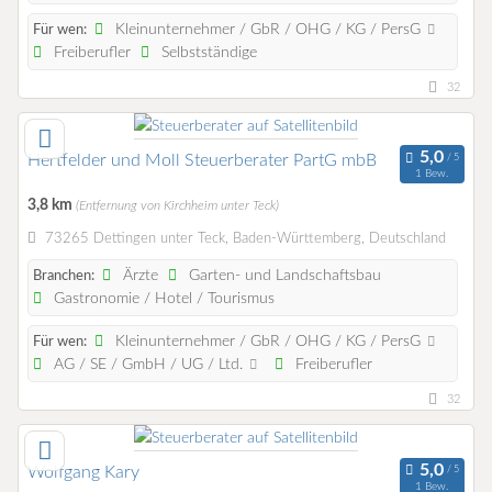
Kleinunternehmer / GbR / OHG / KG / PersG
Für wen:
Freiberufler
Selbstständige
32
Hertfelder und Moll Steuerberater PartG mbB
1 Bew.
3,8 km
(Entfernung von Kirchheim unter Teck)
73265 Dettingen unter Teck, Baden-Württemberg, Deutschland
Ärzte
Garten- und Landschaftsbau
Branchen:
Gastronomie / Hotel / Tourismus
Kleinunternehmer / GbR / OHG / KG / PersG
Für wen:
AG / SE / GmbH / UG / Ltd.
Freiberufler
32
Wolfgang Kary
1 Bew.