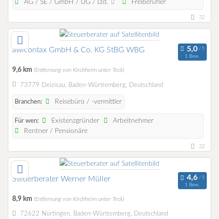
AG / SE / GmbH / UG / Ltd.
Freiberufler
32
awicontax GmbH & Co. KG StBG WBG
1 Bew.
9,6 km
(Entfernung von Kirchheim unter Teck)
73779 Deizisau, Baden-Württemberg, Deutschland
Reisebüro / -vermittler
Branchen:
Existenzgründer
Arbeitnehmer
Für wen:
Rentner / Pensionäre
32
Steuerberater Werner Müller
1 Bew.
8,9 km
(Entfernung von Kirchheim unter Teck)
72622 Nürtingen, Baden-Württemberg, Deutschland