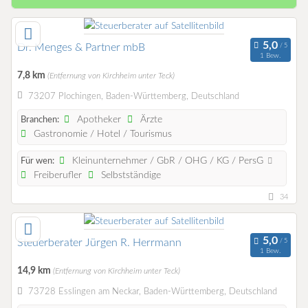
Dr. Menges & Partner mbB
1 Bew.
7,8 km
(Entfernung von Kirchheim unter Teck)
73207 Plochingen, Baden-Württemberg, Deutschland
Apotheker
Ärzte
Branchen:
Gastronomie / Hotel / Tourismus
Kleinunternehmer / GbR / OHG / KG / PersG
Für wen:
Freiberufler
Selbstständige
34
Steuerberater Jürgen R. Herrmann
1 Bew.
14,9 km
(Entfernung von Kirchheim unter Teck)
73728 Esslingen am Neckar, Baden-Württemberg, Deutschland