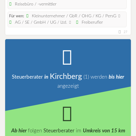
Reisebüro / -vermittler
Kleinunternehmer / GbR / OHG / KG / PersG
Für wen:
AG / SE / GmbH / UG / Ltd.
Freiberufler
27
Kirchberg
Steuerberater
in
(1)
werden
bis hier
angezeigt
Ab hier
folgen
Steuerberater
im
Umkreis von 15 km