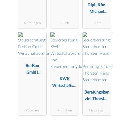
Dipl.-Kfm.
Michael
Schröder
Nördlingen
Jülich
Berlin
Steuerberater
BerKon
GmbH
Wirtschaftspr
KWK
üfungsgesells
Wirtschaftspr
chaft
üfungs- und
Beratungskan
Steuerberatu
zlei Thorsten
ngskanzlei
Hans
Potsdam
München
Hattingen
Steuerberater