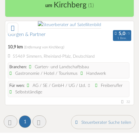
Kirchberg
um
(1)
Görgen & Partner
1 Bew.
10,9 km
(Entfernung von Kirchberg)
55469 Simmern, Rheinland-Pfalz, Deutschland
Garten- und Landschaftsbau
Branchen:
Gastronomie / Hotel / Tourismus
Handwerk
AG / SE / GmbH / UG / Ltd.
Freiberufler
Für wen:
Selbstständige
32
1
Steuerberater Suche teilen